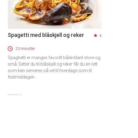
Spagetti med blåskjell og reker
4
20 minutter
Spaghetti er manges favoritt både blant store og
små. Setter du til blåskjell og reker får du en rett
som kan serveres så vel til hverdags som til
festmiddagen.