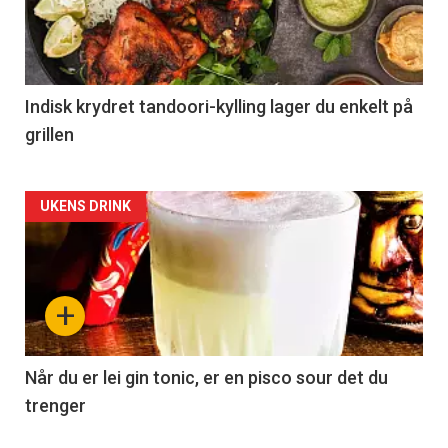
Indisk krydret tandoori-kylling lager du enkelt på
grillen
Forsiden
UKENS DRINK
akkurat
nå
+
-
2
Når du er lei gin tonic, er en pisco sour det du
trenger