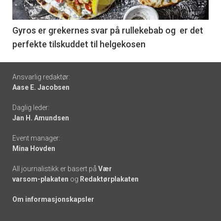
-
6
Gyros er grekernes svar på rullekebab og er det
perfekte tilskuddet til helgekosen
Footer
Ansvarlig redaktør:
Aase E. Jacobsen
-
Daglig leder:
links
Jan H. Amundsen
Event manager:
Mina Hovden
All journalistikk er basert på
Vær
varsom-plakaten
og
Redaktørplakaten
Om informasjonskapsler