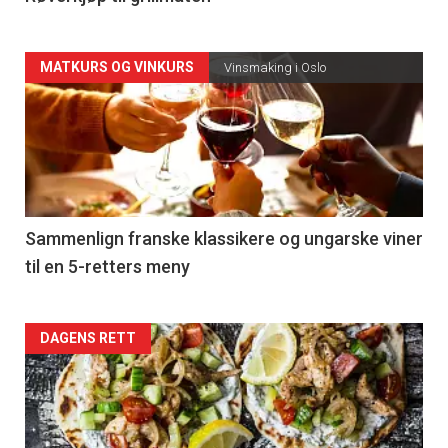
Forsiden
MATKURS OG VINKURS
Vinsmaking i Oslo
akkurat
nå
-
5
Sammenlign franske klassikere og ungarske viner
til en 5-retters meny
Forsiden
DAGENS RETT
akkurat
nå