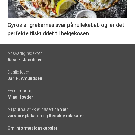
nå
-
6
Gyros er grekernes svar på rullekebab og er det
perfekte tilskuddet til helgekosen
Footer
Ansvarlig redaktør:
Aase E. Jacobsen
-
Daglig leder:
links
Jan H. Amundsen
Event manager:
Mina Hovden
All journalistikk er basert på
Vær
varsom-plakaten
og
Redaktørplakaten
Om informasjonskapsler