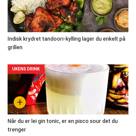
Indisk krydret tandoori-kylling lager du enkelt på
grillen
Forsiden
UKENS DRINK
akkurat
nå
+
-
2
Når du er lei gin tonic, er en pisco sour det du
trenger