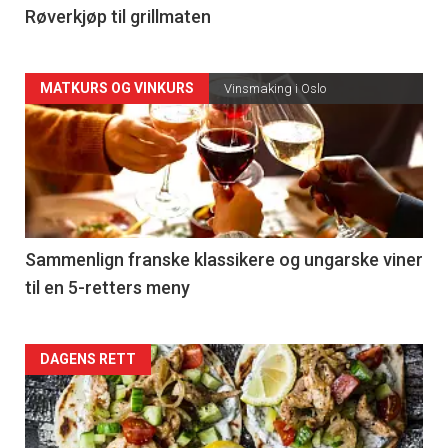
4
Røverkjøp til grillmaten
Forsiden
MATKURS OG VINKURS
Vinsmaking i Oslo
akkurat
nå
-
5
Sammenlign franske klassikere og ungarske viner
til en 5-retters meny
Forsiden
DAGENS RETT
akkurat