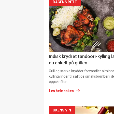
DAGENS RETT
Indisk krydret tandoori-kylling l
du enkelt på grillen
Grill og sterke krydder forvandler alminn
kyllingvinger til saftige smaksbomber i 
oppskriften.
Les hele saken
Forsiden
UKENS VIN