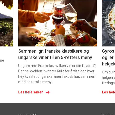
akkurat
akk
nå
nå
-
-
5
6
Sammenlign franske klassikere og
Gyros 
ungarske viner til en 5-retters meny
og er 
nne
helge
Ungarn mot Frankrike, hvilken vin er din favoritt?
Denne kvelden inviterer Kullt for å vise deg hvor
Om du ha
høy kvalitet ungarske viner faktisk har, sammen
helgen e
med en utrolig meny.
fredags
Les hele saken
Les hel