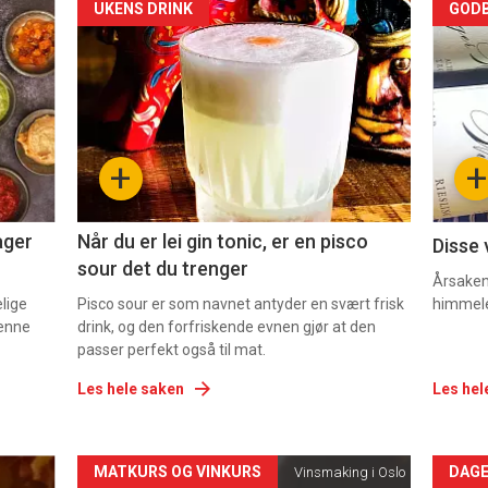
Forsiden
For
UKENS DRINK
GODB
akkurat
akk
nå
nå
-
-
+
+
2
3
ager
Når du er lei gin tonic, er en pisco
Disse 
sour det du trenger
Årsaken 
elige
Pisco sour er som navnet antyder en svært frisk
himmel
denne
drink, og den forfriskende evnen gjør at den
passer perfekt også til mat.
Les hele saken
Les hel
Forsiden
For
MATKURS OG VINKURS
DAGE
Vinsmaking i Oslo