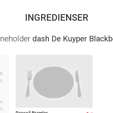
INGREDIENSER
nneholder
dash De Kuyper Blackb
0)
1)
1)
1)
Passoã Bramler