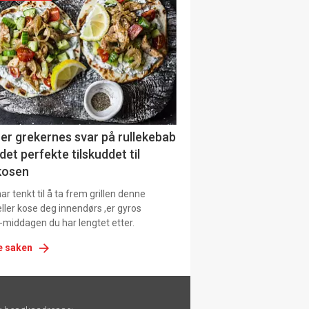
urat
er grekernes svar på rullekebab
det perfekte tilskuddet til
kosen
r tenkt til å ta frem grillen denne
ller kose deg innendørs ,er gyros
-middagen du har lengtet etter.
e saken