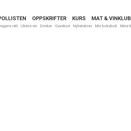
POLLISTEN
OPPSKRIFTER
KURS
MAT & VINKLUB
Menu
Dagens rett
Ukens vin
Drinker
Gavekort
Nyhetsbrev
Min kokebok
Mine 