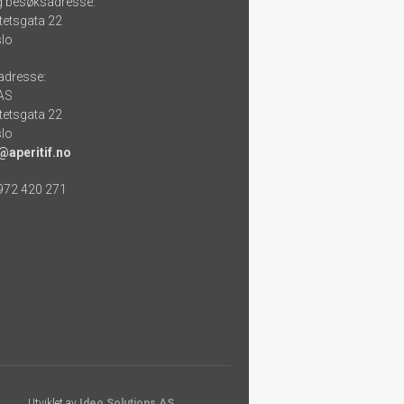
g besøksadresse:
tetsgata 22
lo
adresse:
 AS
tetsgata 22
lo
@aperitif.no
 972 420 271
Utviklet av
Ideo Solutions AS