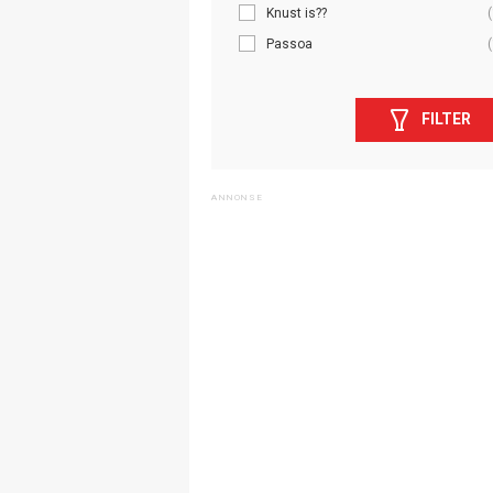
Knust is??
(
Passoa
(
FILTER