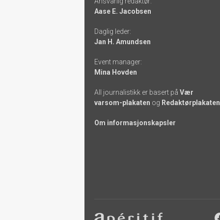
Ansvarlig redaktør:
-
Aase E. Jacobsen
links
Daglig leder:
Jan H. Amundsen
Event manager:
Mina Hovden
All journalistikk er basert på
Vær
varsom-plakaten
og
Redaktørplakaten
Om informasjonskapsler
Footer