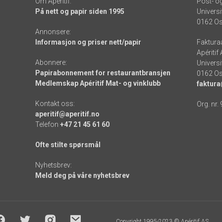
Om Apéritif:
Post- o
På nett og papir siden 1995
Universi
0162 Os
Annonsere:
Informasjon og priser nett/papir
Faktura
Apéritif
Abonnere:
Universi
Papirabonnement for restaurantbransjen
0162 Os
Medlemskap Apéritif Mat- og vinklubb
faktura
Kontakt oss:
Org. nr.
aperitif@aperitif.no
Telefon
+47 21 45 61 60
Ofte stilte spørsmål
Nyhetsbrev:
Meld deg på våre nyhetsbrev
Copyright 1995-2023 © Apéritif AS