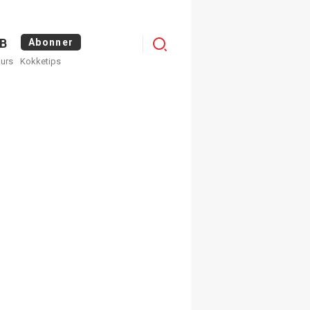
Logg
B
Abonner
kurs
Kokketips
inn