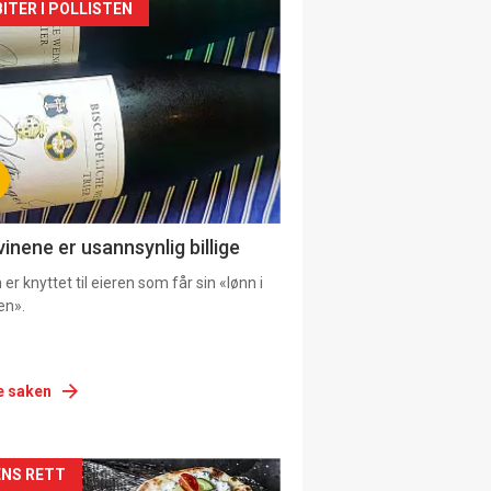
siden
ITER I POLLISTEN
urat
vinene er usannsynlig billige
er knyttet til eieren som får sin «lønn i
en».
e saken
siden
NS RETT