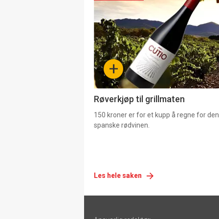
akkurat
nå
-
+
4
Røverkjøp til grillmaten
150 kroner er for et kupp å regne for de
spanske rødvinen.
Les hele saken
Footer