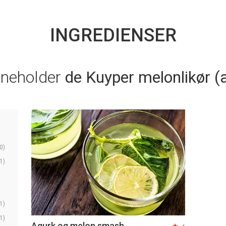
INGREDIENSER
nneholder
de Kuyper melonlikør (a
0)
1)
1)
1)
Agurk og melon smash