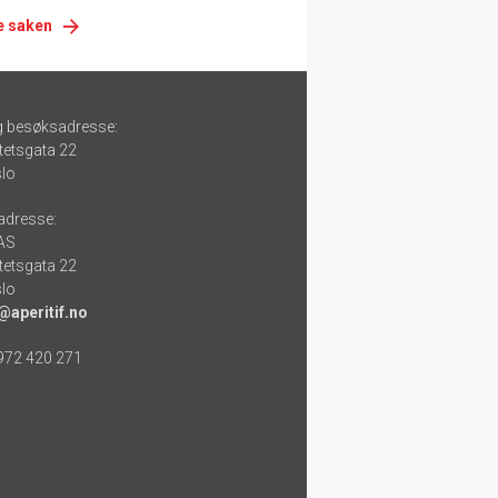
e saken
g besøksadresse:
tetsgata 22
lo
adresse:
 AS
tetsgata 22
lo
@aperitif.no
 972 420 271