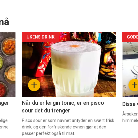
nå
Forsiden
For
UKENS DRINK
GODB
akkurat
akk
nå
nå
-
-
+
+
2
3
ager
Når du er lei gin tonic, er en pisco
Disse 
sour det du trenger
Årsaken 
elige
Pisco sour er som navnet antyder en svært frisk
himmel
denne
drink, og den forfriskende evnen gjør at den
passer perfekt også til mat.