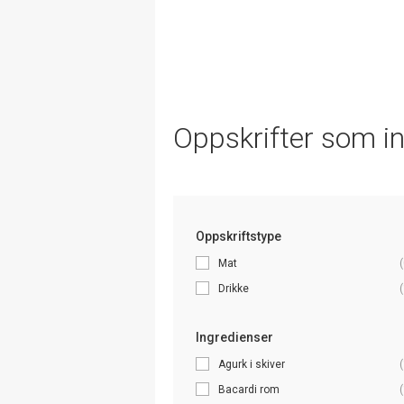
Oppskrifter som i
Oppskriftstype
Mat
(
Drikke
(
Ingredienser
Agurk i skiver
(
Bacardi rom
(