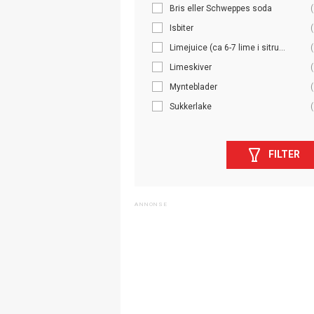
Bris eller Schweppes soda
(
Isbiter
(
Limejuice (ca 6-7 lime i sitru...
(
Limeskiver
(
Mynteblader
(
Sukkerlake
(
FILTER