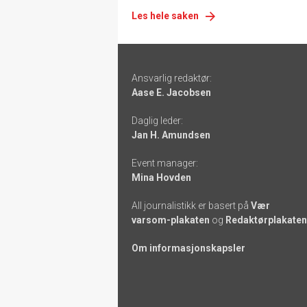
Les hele saken
Footer
Ansvarlig redaktør:
-
Aase E. Jacobsen
links
Daglig leder:
Jan H. Amundsen
Event manager:
Mina Hovden
All journalistikk er basert på
Vær
varsom-plakaten
og
Redaktørplakaten
Om informasjonskapsler