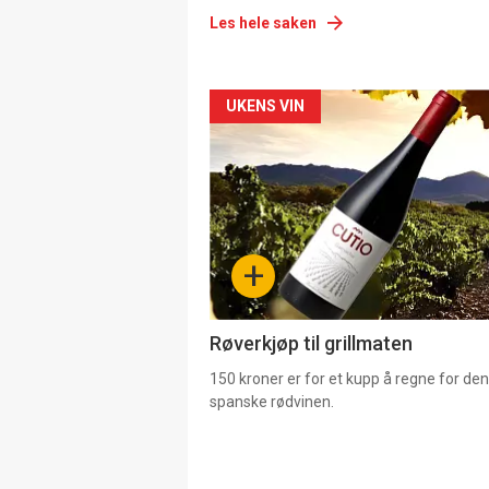
Les hele saken
Forsiden
UKENS VIN
akkurat
nå
-
+
4
Røverkjøp til grillmaten
150 kroner er for et kupp å regne for de
spanske rødvinen.