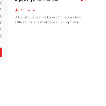
4
1)
1)
10 minutter
1)
Slik skal du lage en velkomstdrink som alle vil
sette stor pris på med både agurk og melon.
1)
1)
1)