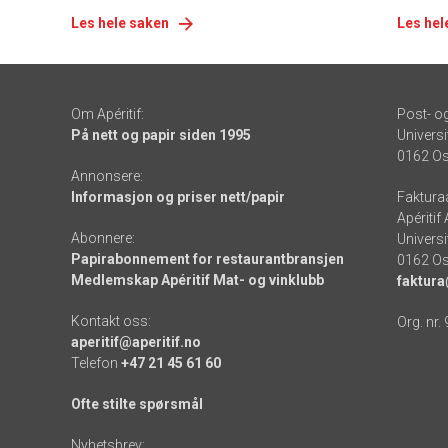
Les hele saken
Les hel
Om Apéritif:
Post- o
På nett og papir siden 1995
Universi
0162 Os
Annonsere:
Informasjon og priser nett/papir
Faktura
Apéritif
Abonnere:
Universi
Papirabonnement for restaurantbransjen
0162 Os
Medlemskap Apéritif Mat- og vinklubb
faktura
Kontakt oss:
Org. nr.
aperitif@aperitif.no
Telefon
+47 21 45 61 60
Ofte stilte spørsmål
Nyhetsbrev: