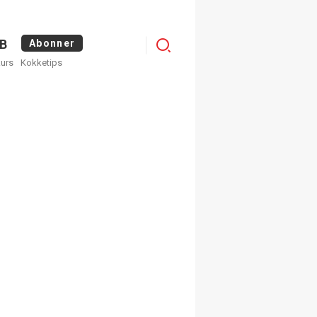
Logg
B
Abonner
kurs
Kokketips
inn