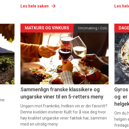
Les hele saken
Les hel
Forsiden
For
MATKURS OG VINKURS
DAGE
Vinsmaking i Oslo
akkurat
akk
nå
nå
-
-
5
6
Sammenlign franske klassikere og
Gyros 
ungarske viner til en 5-retters meny
og er 
nne
helge
Ungarn mot Frankrike, hvilken vin er din favoritt?
Denne kvelden inviterer Kullt for å vise deg hvor
Om du ha
høy kvalitet ungarske viner faktisk har, sammen
helgen e
med en utrolig meny.
fredags