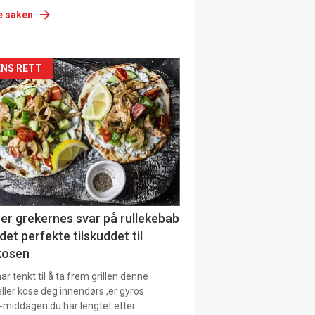
e saken
siden
NS RETT
urat
er grekernes svar på rullekebab
det perfekte tilskuddet til
kosen
r tenkt til å ta frem grillen denne
ller kose deg innendørs ,er gyros
-middagen du har lengtet etter.