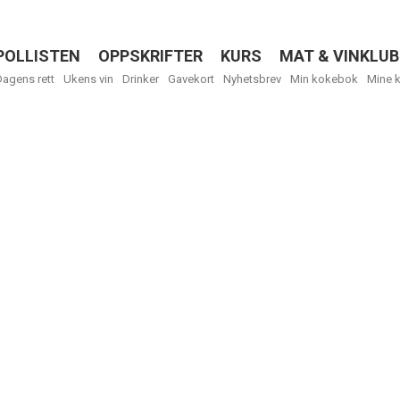
POLLISTEN
OPPSKRIFTER
KURS
MAT & VINKLUB
Menu
Dagens rett
Ukens vin
Drinker
Gavekort
Nyhetsbrev
Min kokebok
Mine 