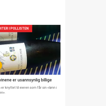
siden
ITER I POLLISTEN
urat
vinene er usannsynlig billige
er knyttet til eieren som får sin «lønn i
en».