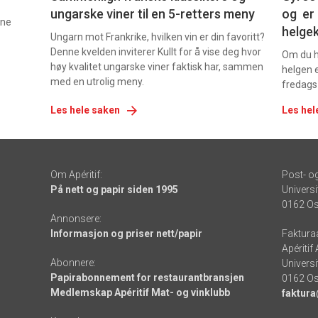
ungarske viner til en 5-retters meny
og er 
nne
helge
Ungarn mot Frankrike, hvilken vin er din favoritt?
Denne kvelden inviterer Kullt for å vise deg hvor
Om du ha
høy kvalitet ungarske viner faktisk har, sammen
helgen e
med en utrolig meny.
fredags
Les hele saken
Les hel
Om Apéritif:
Post- o
På nett og papir siden 1995
Universi
0162 Os
Annonsere:
Informasjon og priser nett/papir
Faktura
Apéritif
Abonnere:
Universi
Papirabonnement for restaurantbransjen
0162 Os
Medlemskap Apéritif Mat- og vinklubb
faktura