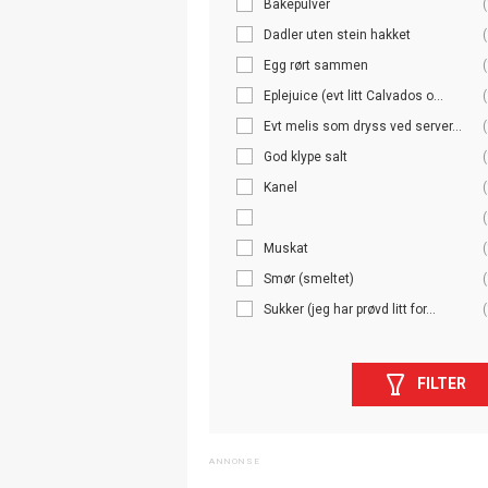
Bakepulver
(
Dadler uten stein hakket
(
Egg rørt sammen
(
Eplejuice (evt litt Calvados o...
(
Evt melis som dryss ved server...
(
God klype salt
(
Kanel
(
(
Muskat
(
Smør (smeltet)
(
Sukker (jeg har prøvd litt for...
(
FILTER