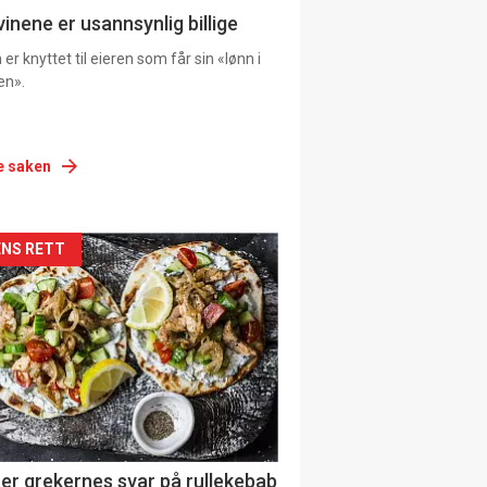
vinene er usannsynlig billige
er knyttet til eieren som får sin «lønn i
en».
e saken
siden
NS RETT
urat
er grekernes svar på rullekebab