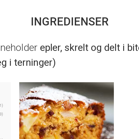
INGREDIENSER
nneholder
epler, skrelt og delt i b
eg i terninger)
1)
0)