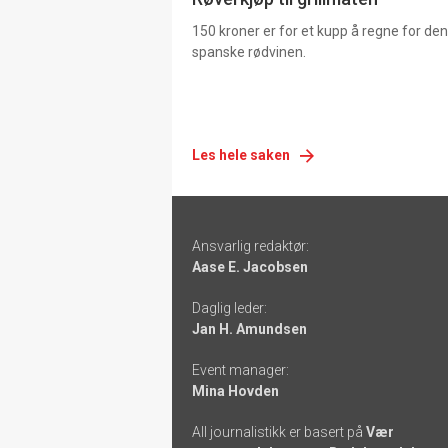
150 kroner er for et kupp å regne for de
spanske rødvinen.
Les hele saken
Footer
Ansvarlig redaktør:
-
Aase E. Jacobsen
links
Daglig leder:
Jan H. Amundsen
Event manager:
Mina Hovden
All journalistikk er basert på
Vær