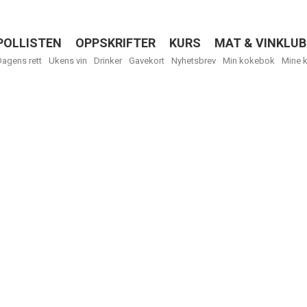
POLLISTEN
OPPSKRIFTER
KURS
MAT & VINKLUB
Menu
Dagens rett
Ukens vin
Drinker
Gavekort
Nyhetsbrev
Min kokebok
Mine 