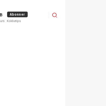
Logg
B
Abonner
kurs
Kokketips
inn