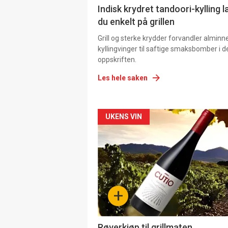
Indisk krydret tandoori-kylling l
du enkelt på grillen
Grill og sterke krydder forvandler alminn
kyllingvinger til saftige smaksbomber i 
oppskriften.
Les hele saken
Forsiden
UKENS VIN
akkurat
nå
-
+
4
Røverkjøp til grillmaten