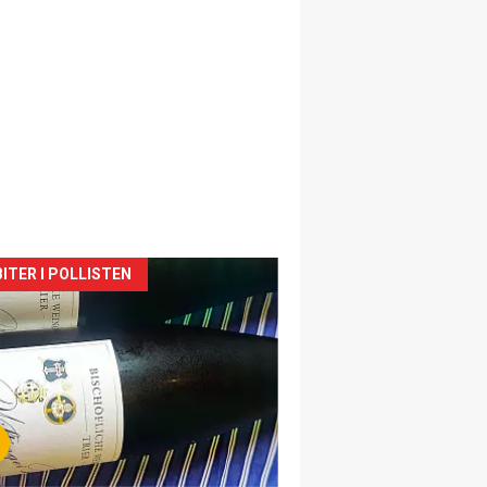
siden
ITER I POLLISTEN
urat