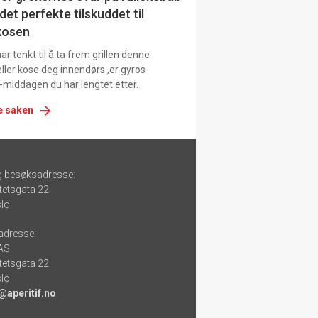
det perfekte tilskuddet til
kosen
r tenkt til å ta frem grillen denne
ller kose deg innendørs ,er gyros
-middagen du har lengtet etter.
e saken
g besøksadresse:
tetsgata 22
lo
adresse:
 AS
tetsgata 22
lo
@aperitif.no