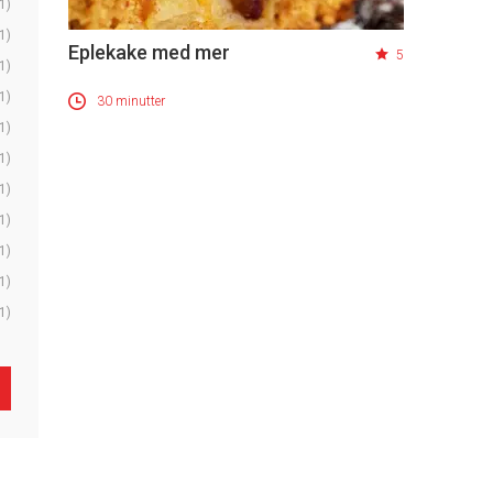
1)
1)
Eplekake med mer
5
1)
1)
30 minutter
1)
1)
1)
1)
1)
1)
1)