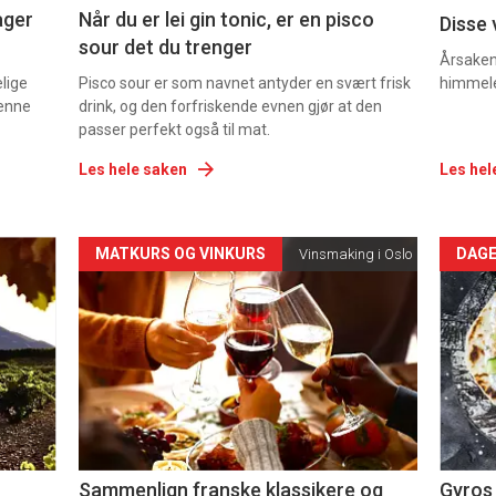
ager
Når du er lei gin tonic, er en pisco
Disse 
sour det du trenger
Årsaken 
elige
Pisco sour er som navnet antyder en svært frisk
himmel
denne
drink, og den forfriskende evnen gjør at den
passer perfekt også til mat.
Les hele saken
Les hel
Forsiden
For
MATKURS OG VINKURS
DAGE
Vinsmaking i Oslo
akkurat
akk
nå
nå
-
-
5
6
Sammenlign franske klassikere og
Gyros 