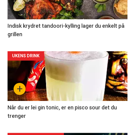
Indisk krydret tandoori-kylling lager du enkelt på
grillen
Forsiden
UKENS DRINK
akkurat
nå
+
-
2
Når du er lei gin tonic, er en pisco sour det du
trenger