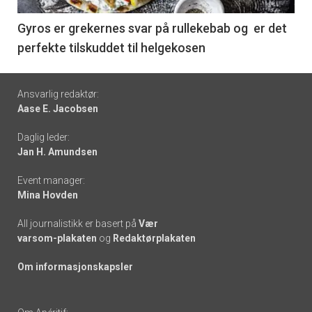
-
6
Gyros er grekernes svar på rullekebab og er det
perfekte tilskuddet til helgekosen
Footer
Ansvarlig redaktør:
Aase E. Jacobsen
-
Daglig leder:
links
Jan H. Amundsen
Event manager:
Mina Hovden
All journalistikk er basert på
Vær
varsom-plakaten
og
Redaktørplakaten
Om informasjonskapsler