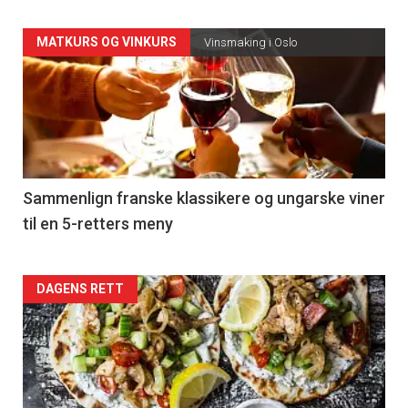
Forsiden
MATKURS OG VINKURS
Vinsmaking i Oslo
akkurat
nå
-
5
Sammenlign franske klassikere og ungarske viner
til en 5-retters meny
Forsiden
DAGENS RETT
akkurat
nå