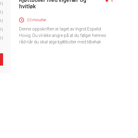
4
1)
hvitløk
1)
20 minutter
1)
Denne oppskriften er laget av Ingrid Espelid
1)
Hovig. Du vil ikke angre på at du følger hennes
1)
råd når du skal alge kjøttboller med tilbehør.