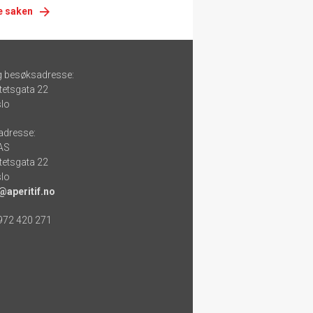
e saken
g besøksadresse:
tetsgata 22
lo
adresse:
 AS
tetsgata 22
lo
@aperitif.no
 972 420 271