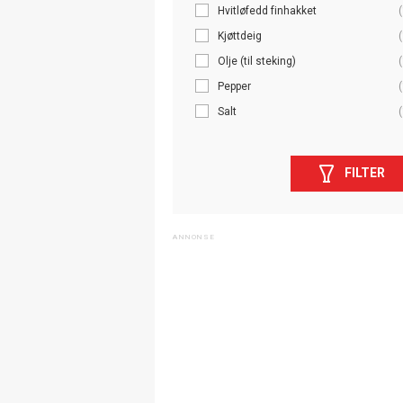
Hvitløfedd finhakket
(
Kjøttdeig
(
Olje (til steking)
(
Pepper
(
Salt
(
FILTER