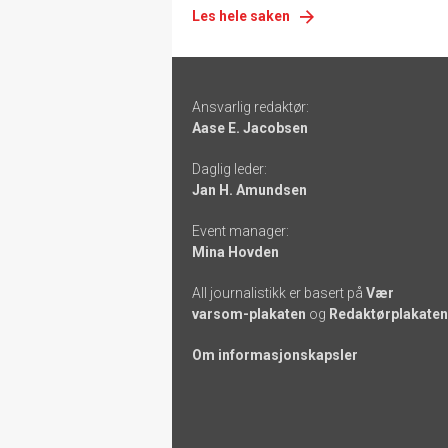
Les hele saken
Footer
Ansvarlig redaktør:
-
Aase E. Jacobsen
links
Daglig leder:
Jan H. Amundsen
Event manager:
Mina Hovden
All journalistikk er basert på
Vær
varsom-plakaten
og
Redaktørplakaten
Om informasjonskapsler