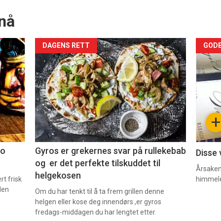
nå
Forsiden
For
DAGENS RETT
GODB
akkurat
akk
nå
nå
-
-
+
2
3
co
Gyros er grekernes svar på rullekebab
Disse 
og er det perfekte tilskuddet til
Årsaken 
helgekosen
t frisk
himmel
den
Om du har tenkt til å ta frem grillen denne
helgen eller kose deg innendørs ,er gyros
fredags-middagen du har lengtet etter.