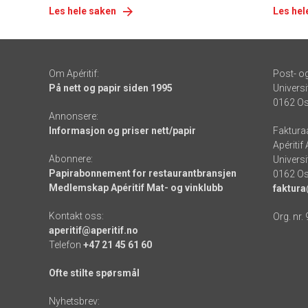
Les hele saken
Les hel
Om Apéritif:
Post- o
På nett og papir siden 1995
Universi
0162 Os
Annonsere:
Informasjon og priser nett/papir
Faktura
Apéritif
Abonnere:
Universi
Papirabonnement for restaurantbransjen
0162 Os
Medlemskap Apéritif Mat- og vinklubb
faktura
Kontakt oss:
Org. nr.
aperitif@aperitif.no
Telefon
+47 21 45 61 60
Ofte stilte spørsmål
Nyhetsbrev: