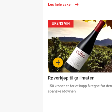
Les hele saken
Forsiden
UKENS VIN
akkurat
nå
-
+
4
Røverkjøp til grillmaten
150 kroner er for et kupp å regne for de
spanske rødvinen.