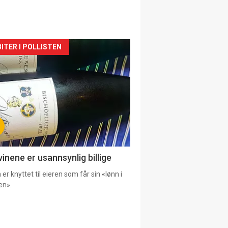
siden
ITER I POLLISTEN
urat
vinene er usannsynlig billige
er knyttet til eieren som får sin «lønn i
en».