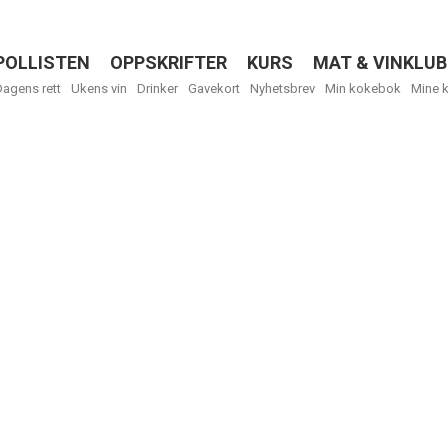
POLLISTEN
OPPSKRIFTER
KURS
MAT & VINKLUB
Menu
Dagens rett
Ukens vin
Drinker
Gavekort
Nyhetsbrev
Min kokebok
Mine 