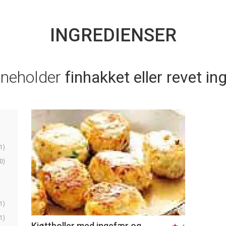
INGREDIENSER
nneholder
finhakket eller revet i
1)
0)
1)
1)
Kjøttboller med ingefær og