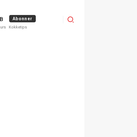
Logg
B
Abonner
kurs
Kokketips
inn