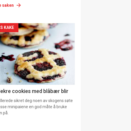
e saken
siden
S KAKE
urat
lekre cookies med blåbær blir
allerede sikret deg noen av skogens søte
 disse minipaiene en god måte å bruke
n på.