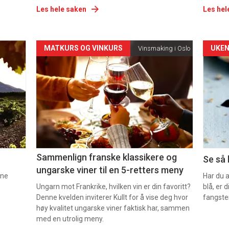
Les hele saken
Les hel
Forsiden
For
MATKURS OG VINKURS
UKEN
Vinsmaking i Oslo
akkurat
akk
nå
nå
-
-
5
6
Sammenlign franske klassikere og
Se så 
ungarske viner til en 5-retters meny
nne
Har du 
Ungarn mot Frankrike, hvilken vin er din favoritt?
blå, er
Denne kvelden inviterer Kullt for å vise deg hvor
fangste
høy kvalitet ungarske viner faktisk har, sammen
med en utrolig meny.