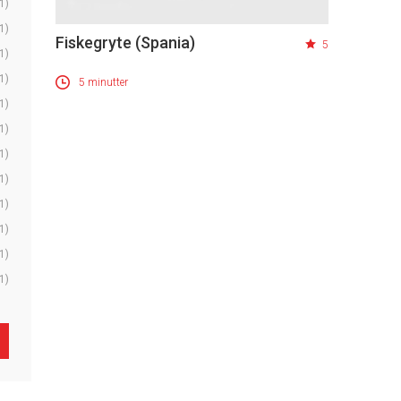
1)
1)
Fiskegryte (Spania)
5
1)
1)
5 minutter
1)
1)
1)
1)
1)
1)
1)
1)