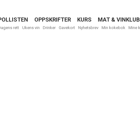
POLLISTEN
OPPSKRIFTER
KURS
MAT & VINKLUB
Menu
Dagens rett
Ukens vin
Drinker
Gavekort
Nyhetsbrev
Min kokebok
Mine 