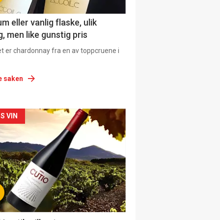
 eller vanlig flaske, ulik
, men like gunstig pris
et er chardonnay fra en av toppcruene i
e saken
siden
S VIN
urat