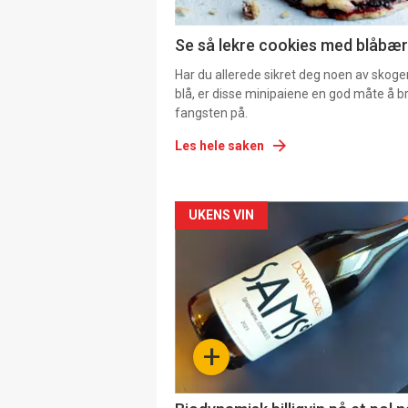
Se så lekre cookies med blåbær 
Har du allerede sikret deg noen av skoge
blå, er disse minipaiene en god måte å b
fangsten på.
Les hele saken
Forsiden
UKENS VIN
akkurat
nå
-
+
4