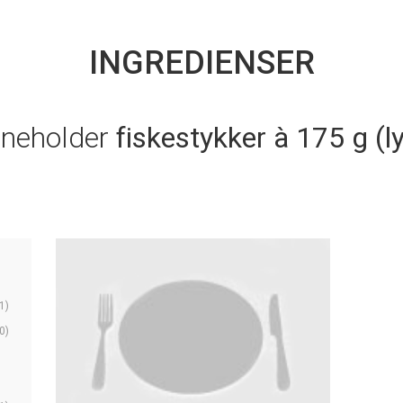
INGREDIENSER
nneholder
fiskestykker à 175 g (ly
1)
0)