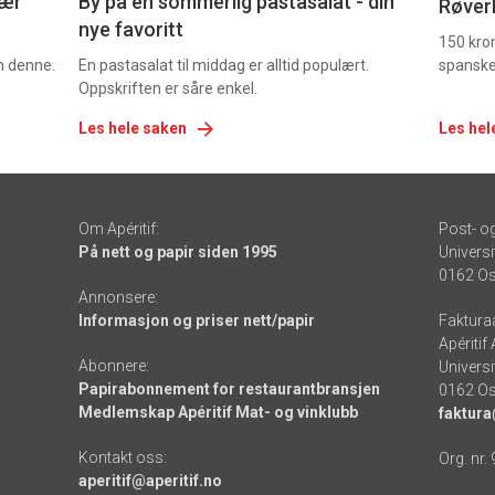
nær
By på en sommerlig pastasalat - din
Røverk
nye favoritt
150 kron
om denne.
En pastasalat til middag er alltid populært.
spanske
Oppskriften er såre enkel.
Les hele saken
Les hel
Om Apéritif:
Post- o
På nett og papir siden 1995
Universi
0162 Os
Annonsere:
Informasjon og priser nett/papir
Faktura
Apéritif
Abonnere:
Universi
Papirabonnement for restaurantbransjen
0162 Os
Medlemskap Apéritif Mat- og vinklubb
faktura
Kontakt oss:
Org. nr.
aperitif@aperitif.no