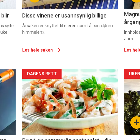
2
3
Magnum
blir
Disse vinene er usannsynlig billige
årgang
ns søte
Årsaken er knyttet til eieren som får sin «lønn i
ruke
himmelen».
Innhold
Jura.
Les hele saken
Les hel
Forsiden
For
DAGENS RETT
UKEN
akkurat
akk
nå
nå
-
-
+
5
6