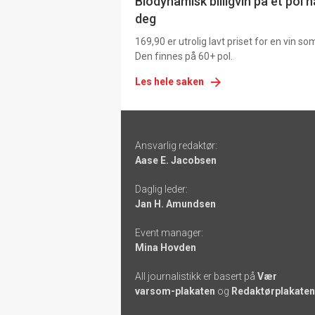
Biodynamisk billigvin på et pol 
deg
169,90 er utrolig lavt priset for en vin s
Den finnes på 60+ pol.
Les hele saken
Footer
Ansvarlig redaktør:
-
Aase E. Jacobsen
links
Daglig leder:
Jan H. Amundsen
Event manager:
Mina Hovden
All journalistikk er basert på
Vær
varsom-plakaten
og
Redaktørplakaten