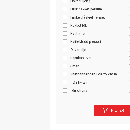
Fiskebuljong
(
Frisk hakket persille
(
Friske blåskjell renset
(
Hakket løk
(
Hvetemel
(
Hvitløkfedd presset
(
Olivenolje
(
Paprikapulver
(
Smør
(
Snittbønner delt i ca 25 cm la...
(
Tørr hvitvin
(
Tørr sherry
(
FILTER