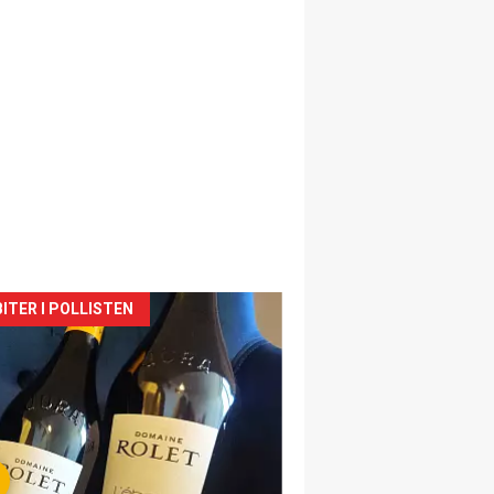
siden
ITER I POLLISTEN
urat