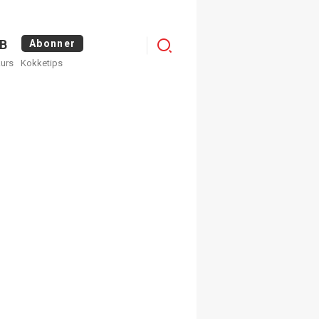
Logg
B
Abonner
kurs
Kokketips
inn