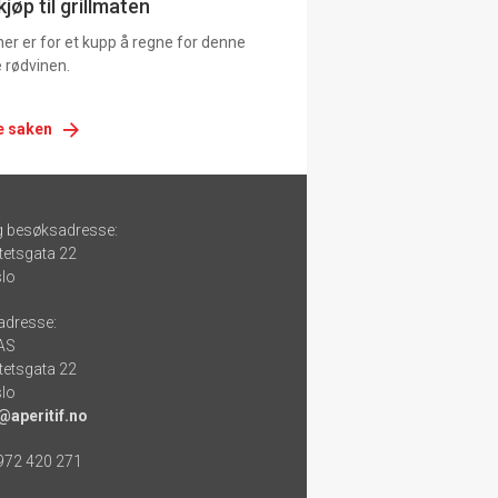
jøp til grillmaten
er er for et kupp å regne for denne
 rødvinen.
e saken
g besøksadresse:
tetsgata 22
lo
adresse:
 AS
tetsgata 22
lo
@aperitif.no
 972 420 271