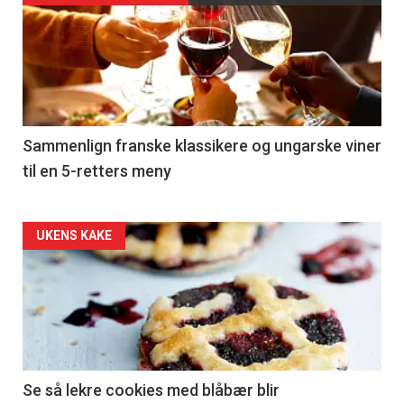
akkurat
nå
-
5
Sammenlign franske klassikere og ungarske viner
til en 5-retters meny
Forsiden
UKENS KAKE
akkurat
nå
-
6
Se så lekre cookies med blåbær blir