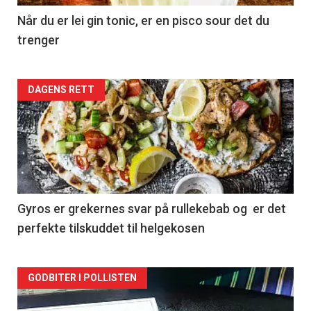
Når du er lei gin tonic, er en pisco sour det du
trenger
Forsiden
DAGENS RETT
akkurat
nå
-
2
Gyros er grekernes svar på rullekebab og er det
perfekte tilskuddet til helgekosen
Forsiden
GODBITER I POLLISTEN
akkurat