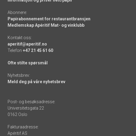
Informasjon og priser nett/papir
Abonnere:
Papirabonnement for restaurantbransjen
Medlemskap Apéritif Mat- og vinklubb
Kontakt oss:
aperitif@aperitif.no
Telefon
+47 21 45 61 60
Ofte stilte spørsmål
Nyhetsbrev:
Meld deg på våre nyhetsbrev
Post- og besøksadresse:
Universitetsgata 22
0162 Oslo
Fakturaadresse:
Apéritif AS