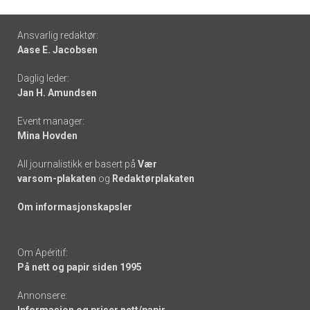
Footer
Ansvarlig redaktør:
Aase E. Jacobsen
-
Daglig leder:
links
Jan H. Amundsen
Event manager:
Mina Hovden
All journalistikk er basert på
Vær
varsom-plakaten
og
Redaktørplakaten
Om informasjonskapsler
Om Apéritif:
På nett og papir siden 1995
Annonsere: