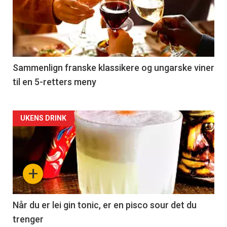
akkurat
nå
-
5
Sammenlign franske klassikere og ungarske viner
til en 5-retters meny
Forsiden
UKENS DRINK
akkurat
nå
+
-
6
Når du er lei gin tonic, er en pisco sour det du
trenger