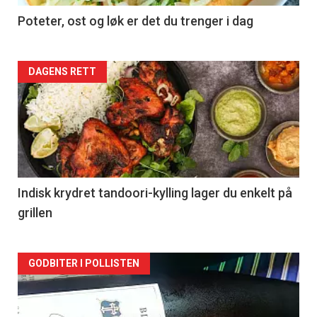
Poteter, ost og løk er det du trenger i dag
Forsiden
DAGENS RETT
akkurat
nå
-
2
Indisk krydret tandoori-kylling lager du enkelt på
grillen
Forsiden
GODBITER I POLLISTEN
akkurat