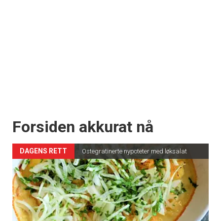
Forsiden akkurat nå
DAGENS RETT
Ostegratinerte nypoteter med løksalat