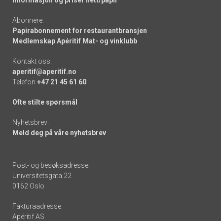
Informasjon og priser nett/papir
Abonnere:
Papirabonnement for restaurantbransjen
Medlemskap Apéritif Mat- og vinklubb
Kontakt oss:
aperitif@aperitif.no
Telefon
+47 21 45 61 60
Ofte stilte spørsmål
Nyhetsbrev:
Meld deg på våre nyhetsbrev
Post- og besøksadresse:
Universitetsgata 22
0162 Oslo
Fakturaadresse:
Apéritif AS