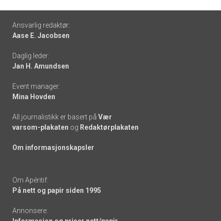
Footer
Ansvarlig redaktør:
Aase E. Jacobsen
-
Daglig leder:
links
Jan H. Amundsen
Event manager:
Mina Hovden
All journalistikk er basert på
Vær
varsom-plakaten
og
Redaktørplakaten
Om informasjonskapsler
Om Apéritif:
På nett og papir siden 1995
Annonsere: