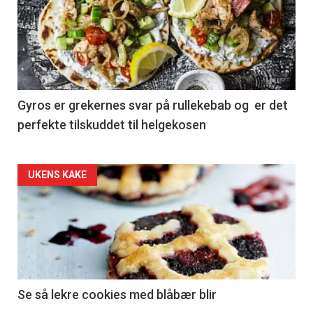
Gyros er grekernes svar på rullekebab og er det
perfekte tilskuddet til helgekosen
Forsiden
UKENS KAKE
akkurat
nå
-
2
Se så lekre cookies med blåbær blir