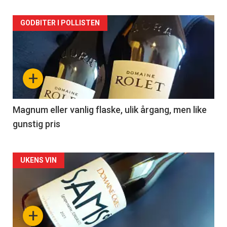
Forsiden
GODBITER I POLLISTEN
akkurat
nå
+
-
3
Magnum eller vanlig flaske, ulik årgang, men like
gunstig pris
Forsiden
UKENS VIN
akkurat
nå
+
-