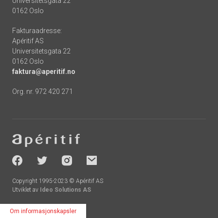
Universitetsgata 22
0162 Oslo
Fakturaadresse:
Apéritif AS
Universitetsgata 22
0162 Oslo
faktura@aperitif.no
Org. nr. 972 420 271
Footer
-
socials
Copyright 1995-2023 © Apéritif AS
Utviklet av
Ideo Solutions AS
Om informasjonskapsler