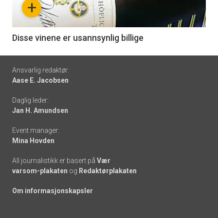
+
-
6
Disse vinene er usannsynlig billige
Footer
Ansvarlig redaktør:
Aase E. Jacobsen
-
Daglig leder:
links
Jan H. Amundsen
Event manager:
Mina Hovden
All journalistikk er basert på
Vær
varsom-plakaten
og
Redaktørplakaten
Om informasjonskapsler