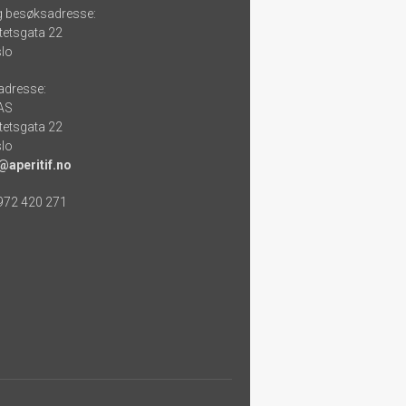
g besøksadresse:
tetsgata 22
lo
adresse:
 AS
tetsgata 22
lo
@aperitif.no
 972 420 271