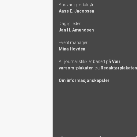
Ansvarlig redaktør:
-
Aase E. Jacobsen
links
Daglig leder:
Jan H. Amundsen
Event manager:
Mina Hovden
All journalistikk er basert på
Vær
varsom-plakaten
og
Redaktørplakaten
Om informasjonskapsler
Footer