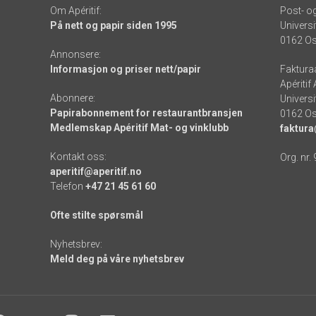
Om Apéritif:
Post- o
På nett og papir siden 1995
Universi
0162 Os
Annonsere:
Informasjon og priser nett/papir
Faktura
Apéritif
Abonnere:
Universi
Papirabonnement for restaurantbransjen
0162 Os
Medlemskap Apéritif Mat- og vinklubb
faktura
Kontakt oss:
Org. nr.
aperitif@aperitif.no
Telefon
+47 21 45 61 60
Ofte stilte spørsmål
Nyhetsbrev:
Meld deg på våre nyhetsbrev