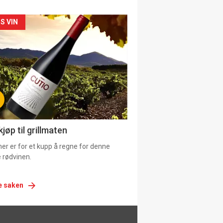
siden
S VIN
urat
jøp til grillmaten
er er for et kupp å regne for denne
 rødvinen.
e saken