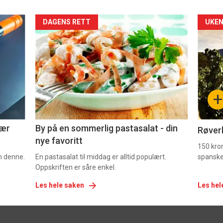
Forsiden
For
DAGENS RETT
UKEN
akkurat
akk
nå
nå
-
-
+
5
6
nær
By på en sommerlig pastasalat - din
Røverk
nye favoritt
150 kron
om denne.
En pastasalat til middag er alltid populært.
spanske
Oppskriften er såre enkel.
Les hele saken
Les hel