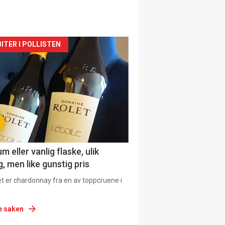
siden
ITER I POLLISTEN
urat
 eller vanlig flaske, ulik
, men like gunstig pris
et er chardonnay fra en av toppcruene i
e saken