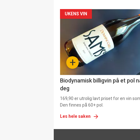
Forsiden
UKENS VIN
akkurat
nå
-
+
4
Biodynamisk billigvin på et pol 
deg
169,90 er utrolig lavt priset for en vin s
Den finnes på 60+ pol.
Les hele saken
Footer