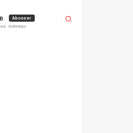
Logg
B
Abonner
kurs
Kokketips
inn