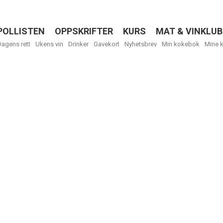
POLLISTEN
OPPSKRIFTER
KURS
MAT & VINKLUB
Menu
Dagens rett
Ukens vin
Drinker
Gavekort
Nyhetsbrev
Min kokebok
Mine 