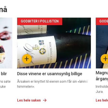
nå
Forsiden
For
GODBITER I POLLISTEN
GODB
akkurat
akk
nå
nå
-
-
+
+
2
3
Magnum
blir
Disse vinene er usannsynlig billige
årgang
ns søte
Årsaken er knyttet til eieren som får sin «lønn i
ruke
himmelen».
Innhold
Jura.
Les hele saken
Les hel