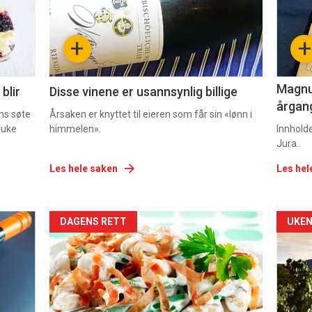
nå
nå
-
-
+
+
2
3
Magnum
blir
Disse vinene er usannsynlig billige
årgang
ns søte
Årsaken er knyttet til eieren som får sin «lønn i
ruke
himmelen».
Innhold
Jura.
Les hele saken
Les hel
Forsiden
For
DAGENS RETT
UKEN
akkurat
akk
nå
nå