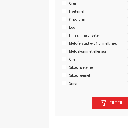
Gjær
(
Hvetemel
(
(1 pk) gjær
(
Egg
(
Fin sammalt hvete
(
Melk (erstatt evt 1 dl melk me...
(
Melk skummet eller sur
(
Olje
(
Siktet hvetemel
(
Siktet rugmel
(
Smør
(
FILTER