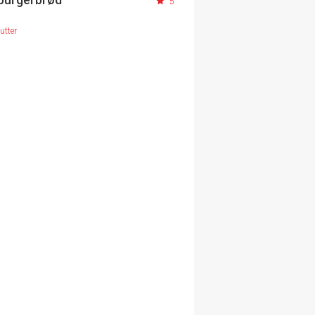
5
utter