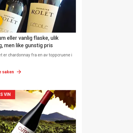
 eller vanlig flaske, ulik
, men like gunstig pris
et er chardonnay fra en av toppcruene i
e saken
siden
S VIN
urat