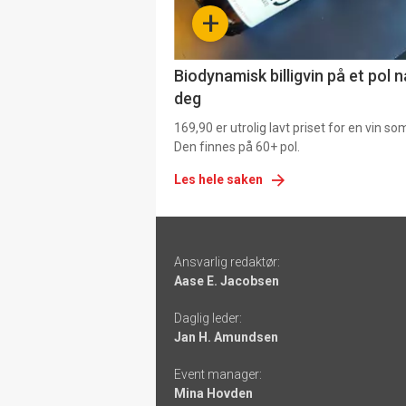
-
+
4
Biodynamisk billigvin på et pol 
deg
169,90 er utrolig lavt priset for en vin s
Den finnes på 60+ pol.
Les hele saken
Footer
Ansvarlig redaktør:
-
Aase E. Jacobsen
links
Daglig leder:
Jan H. Amundsen
Event manager:
Mina Hovden