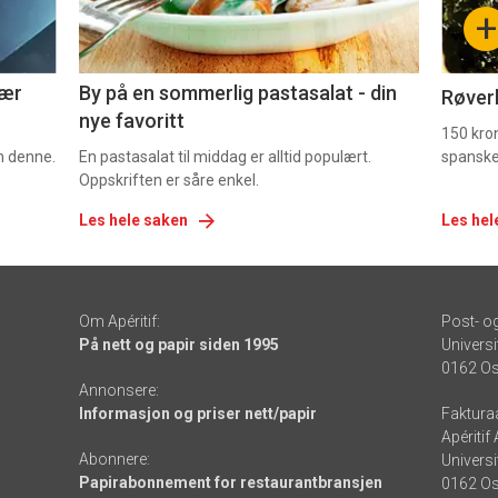
-
-
+
5
6
nær
By på en sommerlig pastasalat - din
Røverk
nye favoritt
150 kron
om denne.
En pastasalat til middag er alltid populært.
spanske
Oppskriften er såre enkel.
Les hele saken
Les hel
Om Apéritif:
Post- o
På nett og papir siden 1995
Universi
0162 Os
Annonsere:
Informasjon og priser nett/papir
Faktura
Apéritif
Abonnere:
Universi
Papirabonnement for restaurantbransjen
0162 Os