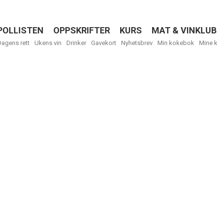
POLLISTEN
OPPSKRIFTER
KURS
MAT & VINKLUB
Menu
Dagens rett
Ukens vin
Drinker
Gavekort
Nyhetsbrev
Min kokebok
Mine 