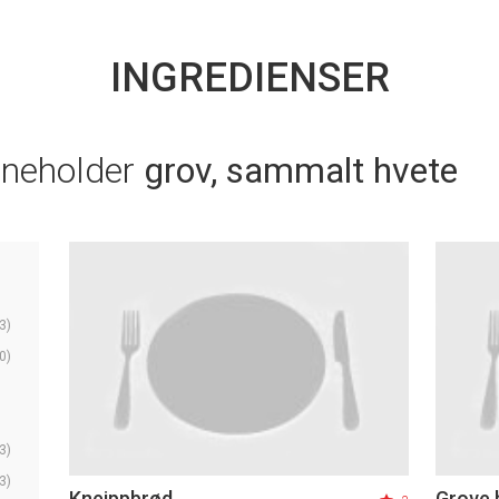
INGREDIENSER
nneholder
grov, sammalt hvete
3)
0)
3)
3)
Kneippbrød
Grove 