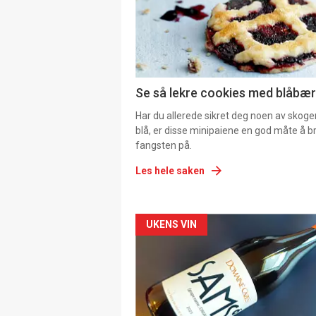
Se så lekre cookies med blåbær 
Har du allerede sikret deg noen av skoge
blå, er disse minipaiene en god måte å b
fangsten på.
Les hele saken
Forsiden
UKENS VIN
akkurat
nå