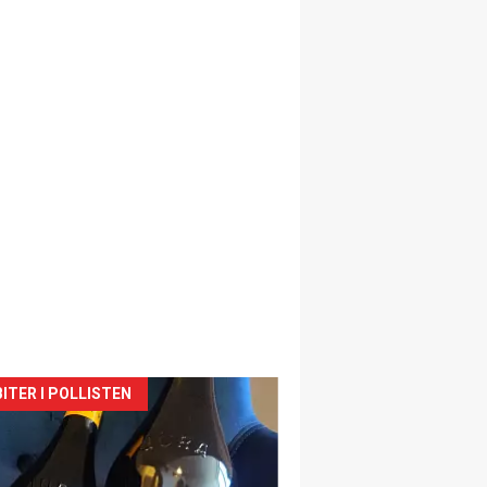
siden
ITER I POLLISTEN
urat