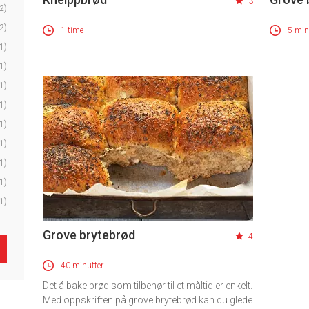
3
2)
2)
1 time
5 min
1)
1)
1)
1)
1)
1)
1)
1)
1)
Grove brytebrød
4
40 minutter
Det å bake brød som tilbehør til et måltid er enkelt.
Med oppskriften på grove brytebrød kan du glede