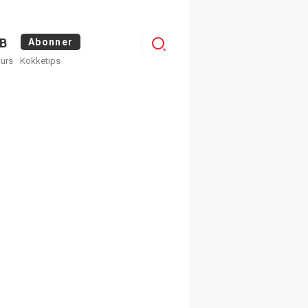
Logg
B
Abonner
kurs
Kokketips
inn