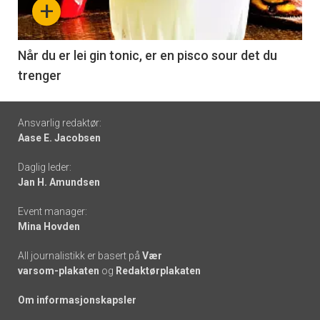
+
-
6
Når du er lei gin tonic, er en pisco sour det du
trenger
Footer
Ansvarlig redaktør:
Aase E. Jacobsen
-
Daglig leder:
links
Jan H. Amundsen
Event manager:
Mina Hovden
All journalistikk er basert på
Vær
varsom-plakaten
og
Redaktørplakaten
Om informasjonskapsler