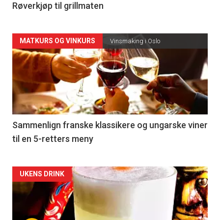
4
Røverkjøp til grillmaten
Forsiden
MATKURS OG VINKURS
Vinsmaking i Oslo
akkurat
nå
-
5
Sammenlign franske klassikere og ungarske viner
til en 5-retters meny
Forsiden
UKENS DRINK
akkurat
nå