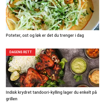
Poteter, ost og løk er det du trenger i dag
Forsiden
DAGENS RETT
akkurat
nå
-
2
Indisk krydret tandoori-kylling lager du enkelt på
grillen