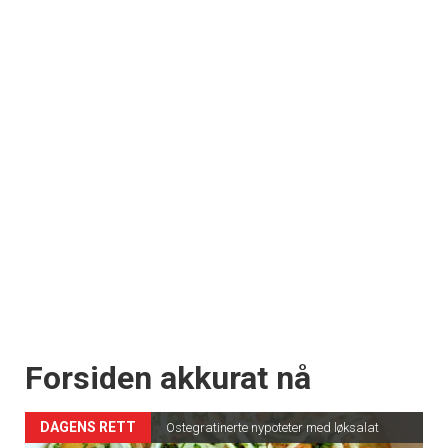
Forsiden akkurat nå
DAGENS RETT
Ostegratinerte nypoteter med løksalat