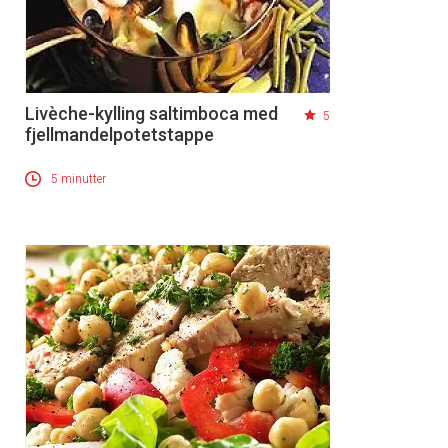
Livèche-kylling saltimboca med
5
fjellmandelpotetstappe
5 minutter