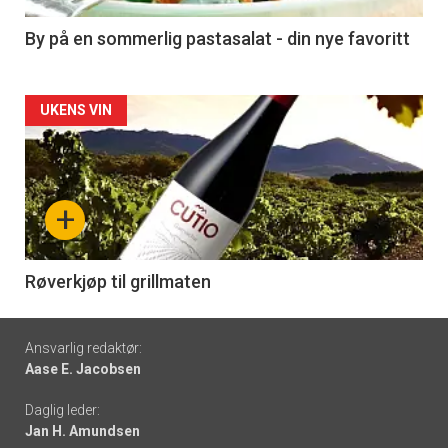
5
By på en sommerlig pastasalat - din nye favoritt
Forsiden
UKENS VIN
akkurat
nå
+
-
6
Røverkjøp til grillmaten
Footer
Ansvarlig redaktør:
Aase E. Jacobsen
-
Daglig leder:
links
Jan H. Amundsen