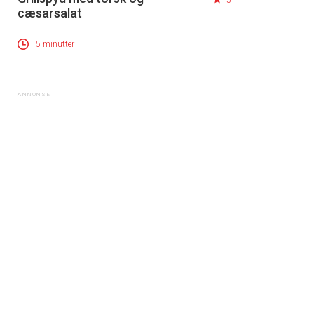
5
cæsarsalat
5 minutter