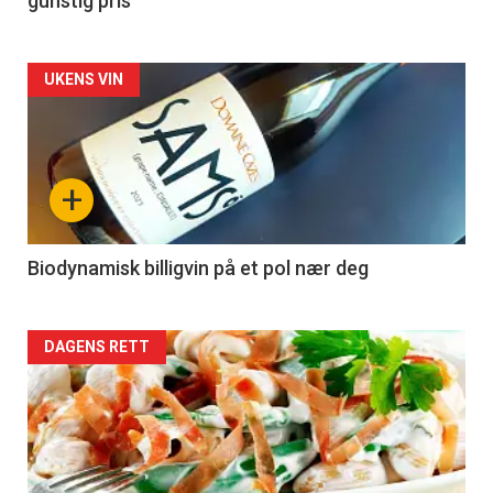
gunstig pris
Forsiden
UKENS VIN
akkurat
nå
+
-
4
Biodynamisk billigvin på et pol nær deg
Forsiden
DAGENS RETT
akkurat
nå
-