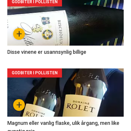
Forsiden
GODBITER I POLLISTEN
akkurat
nå
+
-
2
Disse vinene er usannsynlig billige
Forsiden
GODBITER I POLLISTEN
akkurat
nå
+
-
3
Magnum eller vanlig flaske, ulik årgang, men like