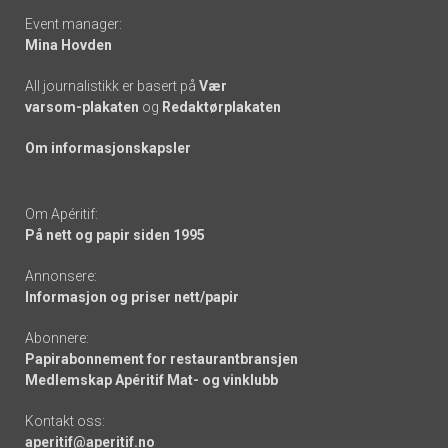
Event manager:
Mina Hovden
All journalistikk er basert på
Vær
varsom-plakaten
og
Redaktørplakaten
Om informasjonskapsler
Om Apéritif:
På nett og papir siden 1995
Annonsere:
Informasjon og priser nett/papir
Abonnere:
Papirabonnement for restaurantbransjen
Medlemskap Apéritif Mat- og vinklubb
Kontakt oss:
aperitif@aperitif.no