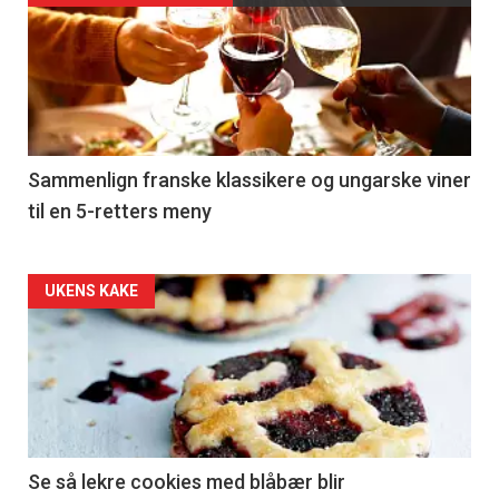
akkurat
nå
-
5
Sammenlign franske klassikere og ungarske viner
til en 5-retters meny
Forsiden
UKENS KAKE
akkurat
nå
-
6
Se så lekre cookies med blåbær blir