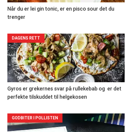
Når du er lei gin tonic, er en pisco sour det du
trenger
Forsiden
DAGENS RETT
akkurat
nå
-
2
Gyros er grekernes svar på rullekebab og er det
perfekte tilskuddet til helgekosen
Forsiden
GODBITER I POLLISTEN
akkurat