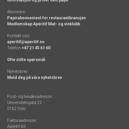
Informasjon og priser nett/papir
Abonnere:
Papirabonnement for restaurantbransjen
Medlemskap Apéritif Mat- og vinklubb
Kontakt oss:
aperitif@aperitif.no
Telefon
+47 21 45 61 60
Ofte stilte spørsmål
Nyhetsbrev:
Meld deg på våre nyhetsbrev
Post- og besøksadresse:
Universitetsgata 22
0162 Oslo
Fakturaadresse:
Apéritif AS