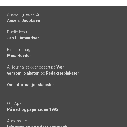
Footer
Ansvarlig redaktør:
Aase E. Jacobsen
-
Daglig leder:
links
Jan H. Amundsen
Event manager:
Mina Hovden
All journalistikk er basert på
Vær
varsom-plakaten
og
Redaktørplakaten
Om informasjonskapsler
Om Apéritif:
På nett og papir siden 1995
Annonsere: