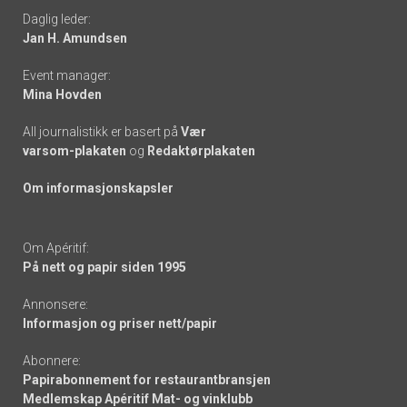
Daglig leder:
links
Jan H. Amundsen
Event manager:
Mina Hovden
All journalistikk er basert på
Vær
varsom-plakaten
og
Redaktørplakaten
Om informasjonskapsler
Om Apéritif:
På nett og papir siden 1995
Annonsere:
Informasjon og priser nett/papir
Abonnere:
Papirabonnement for restaurantbransjen
Medlemskap Apéritif Mat- og vinklubb