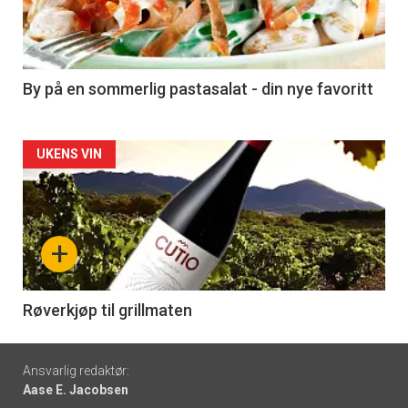
nå
-
5
By på en sommerlig pastasalat - din nye favoritt
Forsiden
UKENS VIN
akkurat
nå
+
-
6
Røverkjøp til grillmaten
Footer
Ansvarlig redaktør:
Aase E. Jacobsen
-