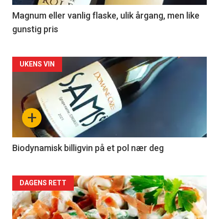
3
Magnum eller vanlig flaske, ulik årgang, men like
gunstig pris
Forsiden
UKENS VIN
akkurat
nå
+
-
4
Biodynamisk billigvin på et pol nær deg
Forsiden
DAGENS RETT
akkurat