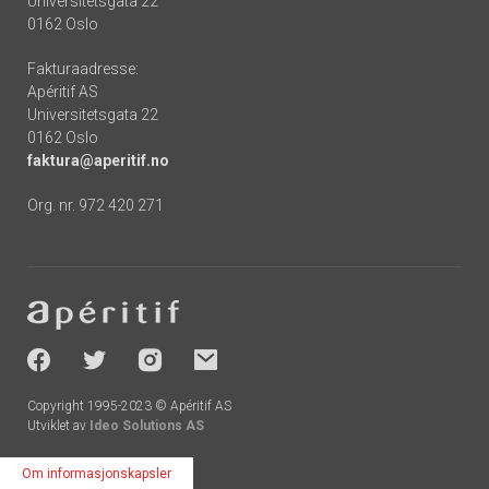
Universitetsgata 22
0162 Oslo
Fakturaadresse:
Apéritif AS
Universitetsgata 22
0162 Oslo
faktura@aperitif.no
Org. nr. 972 420 271
Footer
-
socials
Copyright 1995-2023 © Apéritif AS
Utviklet av
Ideo Solutions AS
Om informasjonskapsler