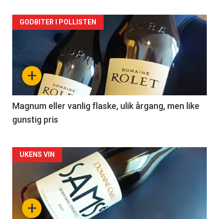
Forsiden
GODBITER I POLLISTEN
akkurat
nå
+
-
3
Magnum eller vanlig flaske, ulik årgang, men like
gunstig pris
Forsiden
UKENS VIN
akkurat
nå
+
-