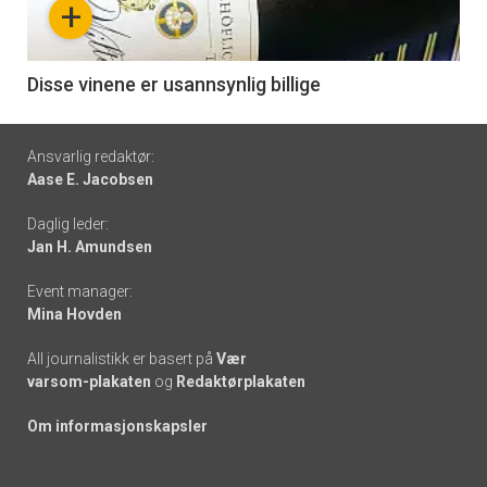
+
-
6
Disse vinene er usannsynlig billige
Footer
Ansvarlig redaktør:
Aase E. Jacobsen
-
Daglig leder:
links
Jan H. Amundsen
Event manager:
Mina Hovden
All journalistikk er basert på
Vær
varsom-plakaten
og
Redaktørplakaten
Om informasjonskapsler