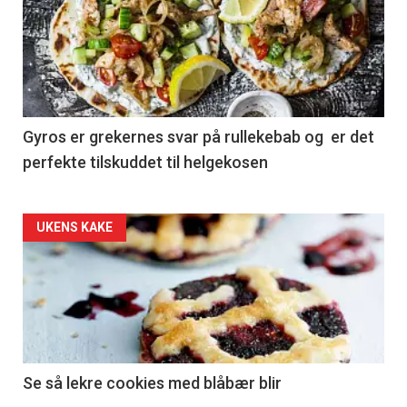
Gyros er grekernes svar på rullekebab og er det
perfekte tilskuddet til helgekosen
Forsiden
UKENS KAKE
akkurat
nå
-
2
Se så lekre cookies med blåbær blir