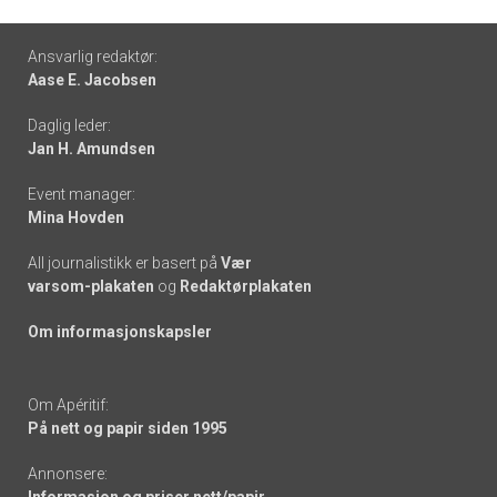
Footer
Ansvarlig redaktør:
Aase E. Jacobsen
-
Daglig leder:
links
Jan H. Amundsen
Event manager:
Mina Hovden
All journalistikk er basert på
Vær
varsom-plakaten
og
Redaktørplakaten
Om informasjonskapsler
Om Apéritif:
På nett og papir siden 1995
Annonsere: