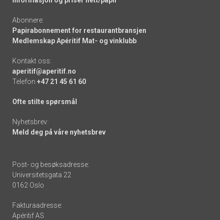
Informasjon og priser nett/papir
Abonnere:
Papirabonnement for restaurantbransjen
Medlemskap Apéritif Mat- og vinklubb
Kontakt oss:
aperitif@aperitif.no
Telefon
+47 21 45 61 60
Ofte stilte spørsmål
Nyhetsbrev:
Meld deg på våre nyhetsbrev
Post- og besøksadresse:
Universitetsgata 22
0162 Oslo
Fakturaadresse:
Apéritif AS