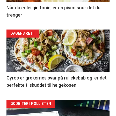
Når du er lei gin tonic, er en pisco sour det du
trenger
Forsiden
DAGENS RETT
akkurat
nå
-
2
Gyros er grekernes svar på rullekebab og er det
perfekte tilskuddet til helgekosen
Forsiden
GODBITER I POLLISTEN
akkurat