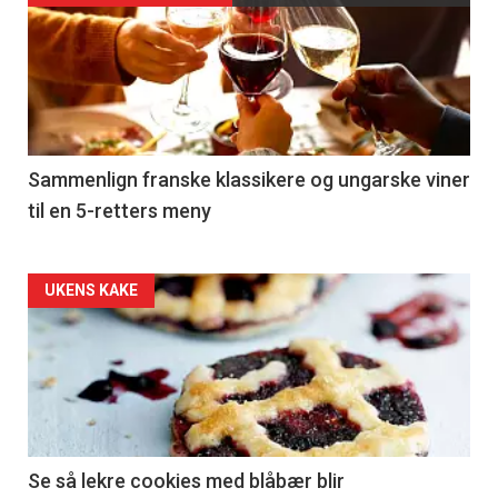
akkurat
nå
-
5
Sammenlign franske klassikere og ungarske viner
til en 5-retters meny
Forsiden
UKENS KAKE
akkurat
nå
-
6
Se så lekre cookies med blåbær blir