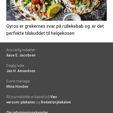
nå
-
6
Gyros er grekernes svar på rullekebab og er det
perfekte tilskuddet til helgekosen
Footer
Ansvarlig redaktør:
Aase E. Jacobsen
-
Daglig leder:
links
Jan H. Amundsen
Event manager:
Mina Hovden
All journalistikk er basert på
Vær
varsom-plakaten
og
Redaktørplakaten
Om informasjonskapsler