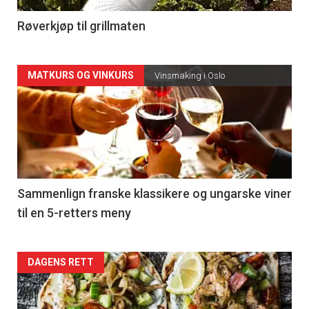
4
Røverkjøp til grillmaten
Forsiden
MATKURS OG VINKURS
Vinsmaking i Oslo
akkurat
nå
-
5
Sammenlign franske klassikere og ungarske viner
til en 5-retters meny
Forsiden
DAGENS RETT
akkurat