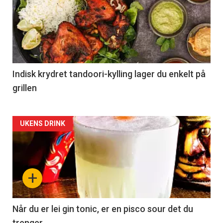
Indisk krydret tandoori-kylling lager du enkelt på
grillen
Forsiden
UKENS DRINK
akkurat
nå
+
-
2
Når du er lei gin tonic, er en pisco sour det du
trenger