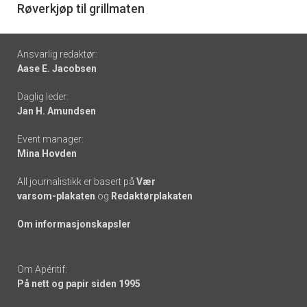
6
Røverkjøp til grillmaten
Footer
Ansvarlig redaktør:
Aase E. Jacobsen
-
Daglig leder:
links
Jan H. Amundsen
Event manager:
Mina Hovden
All journalistikk er basert på
Vær
varsom-plakaten
og
Redaktørplakaten
Om informasjonskapsler
Om Apéritif:
På nett og papir siden 1995