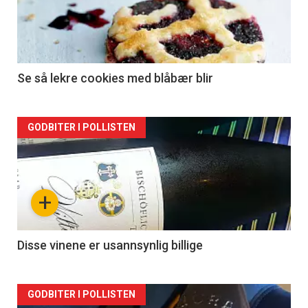
Se så lekre cookies med blåbær blir
Forsiden
GODBITER I POLLISTEN
akkurat
nå
+
-
2
Disse vinene er usannsynlig billige
Forsiden
GODBITER I POLLISTEN