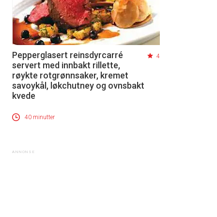
Pepperglasert reinsdyrcarré
4
servert med innbakt rillette,
røykte rotgrønnsaker, kremet
savoykål, løkchutney og ovnsbakt
kvede
40 minutter