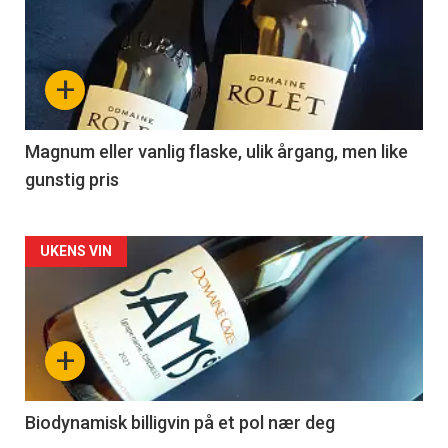
akkurat
nå
+
-
3
Magnum eller vanlig flaske, ulik årgang, men like
gunstig pris
Forsiden
UKENS VIN
akkurat
nå
+
-
4
Biodynamisk billigvin på et pol nær deg