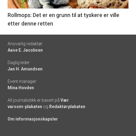
-
6
Rollmops: Det er en grunn til at tyskere er ville
etter denne retten
Footer
Ansvarlig redaktør:
Aase E. Jacobsen
-
Daglig leder:
links
Jan H. Amundsen
Event manager:
Mina Hovden
All journalistikk er basert på
Vær
varsom-plakaten
og
Redaktørplakaten
Om informasjonskapsler