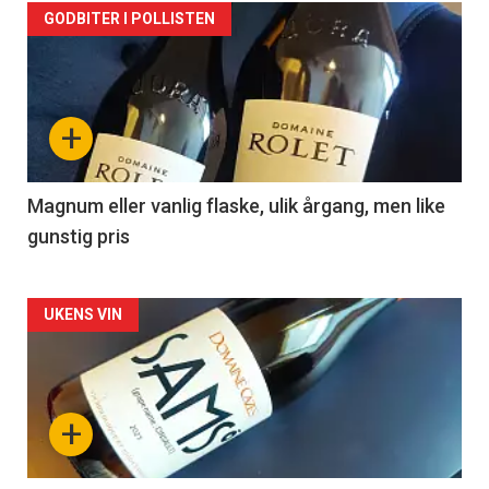
Forsiden
GODBITER I POLLISTEN
akkurat
nå
+
-
3
Magnum eller vanlig flaske, ulik årgang, men like
gunstig pris
Forsiden
UKENS VIN
akkurat
nå
+
-