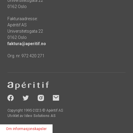
Universitetsgata 22
0162 Oslo
Fakturaadresse:
Apéritif AS
Universitetsgata 22
0162 Oslo
faktura@aperitif.no
Org. nr. 972 420 271
Footer
-
socials
Copyright 1995-2023 © Apéritif AS
Utviklet av
Ideo Solutions AS
Om informasjonskapsler