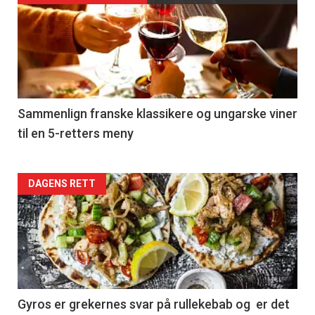
akkurat
nå
-
5
Sammenlign franske klassikere og ungarske viner
til en 5-retters meny
Forsiden
DAGENS RETT
akkurat
nå
-
6
Gyros er grekernes svar på rullekebab og er det