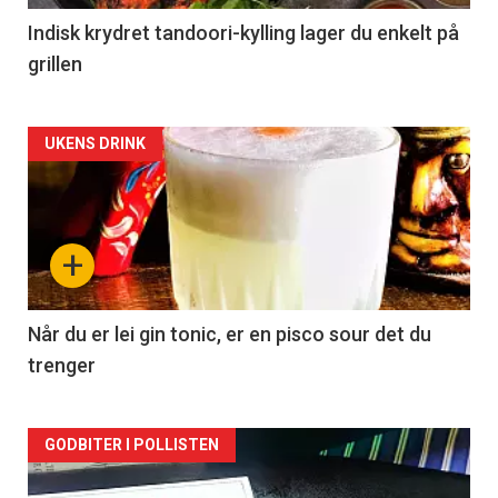
Indisk krydret tandoori-kylling lager du enkelt på
grillen
Forsiden
UKENS DRINK
akkurat
nå
+
-
2
Når du er lei gin tonic, er en pisco sour det du
trenger
Forsiden
GODBITER I POLLISTEN
akkurat