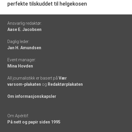
perfekte tilskuddet til helgekosen
Footer
Ansvarlig redaktør:
Aase E. Jacobsen
-
Daglig leder:
links
Jan H. Amundsen
Event manager:
Mina Hovden
All journalistikk er basert på
Vær
varsom-plakaten
og
Redaktørplakaten
Om informasjonskapsler
Om Apéritif:
På nett og papir siden 1995