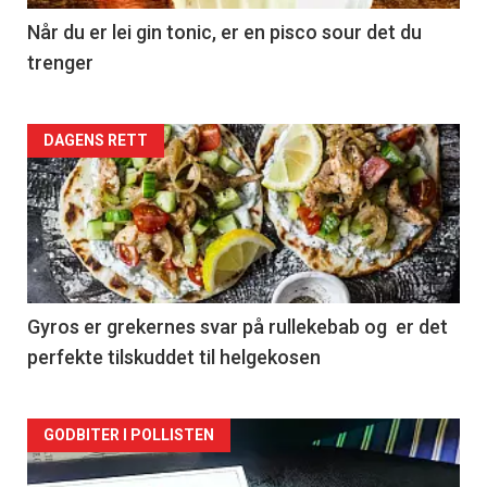
Når du er lei gin tonic, er en pisco sour det du
trenger
Forsiden
DAGENS RETT
akkurat
nå
-
2
Gyros er grekernes svar på rullekebab og er det
perfekte tilskuddet til helgekosen
Forsiden
GODBITER I POLLISTEN
akkurat