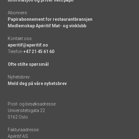
Informasjon og priser nett/papir
Abonnere:
Papirabonnement for restaurantbransjen
Medlemskap Apéritif Mat- og vinklubb
Kontakt oss:
aperitif@aperitif.no
Telefon
+47 21 45 61 60
Ofte stilte spørsmål
Nyhetsbrev:
Meld deg på våre nyhetsbrev
Post- og besøksadresse:
Universitetsgata 22
0162 Oslo
Fakturaadresse:
Apéritif AS