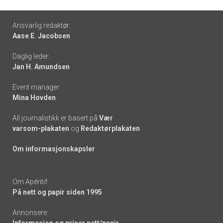
Footer
Ansvarlig redaktør:
Aase E. Jacobsen
-
Daglig leder:
links
Jan H. Amundsen
Event manager:
Mina Hovden
All journalistikk er basert på
Vær
varsom-plakaten
og
Redaktørplakaten
Om informasjonskapsler
Om Apéritif:
På nett og papir siden 1995
Annonsere: