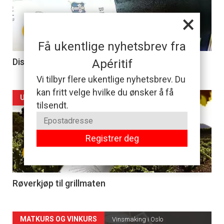
×
nå
+
-
Få ukentlige nyhetsbrev fra
3
Disse vinene er usannsynlig billige
Apéritif
Vi tilbyr flere ukentlige nyhetsbrev. Du
kan fritt velge hvilke du ønsker å få
Forsiden
UKENS VIN
tilsendt.
akkurat
Registrer deg
nå
+
-
4
Røverkjøp til grillmaten
Forsiden
MATKURS OG VINKURS
Vinsmaking i Oslo