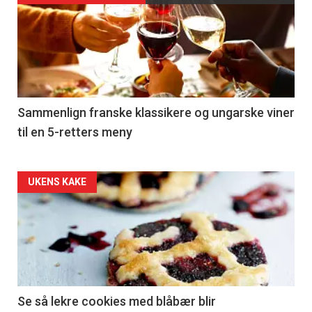
akkurat
nå
-
5
Sammenlign franske klassikere og ungarske viner
til en 5-retters meny
Forsiden
UKENS KAKE
akkurat
nå
-
6
Se så lekre cookies med blåbær blir