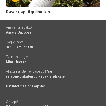
-
6
Røverkjøp til grillmaten
Footer
Ansvarlig redaktør:
Aase E. Jacobsen
-
Daglig leder:
links
Jan H. Amundsen
Event manager:
Mina Hovden
All journalistikk er basert på
Vær
varsom-plakaten
og
Redaktørplakaten
Om informasjonskapsler
Om Apéritif: