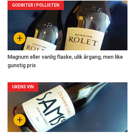
Forsiden
GODBITER I POLLISTEN
akkurat
nå
+
-
3
Magnum eller vanlig flaske, ulik årgang, men like
gunstig pris
Forsiden
UKENS VIN
akkurat
nå
+
-