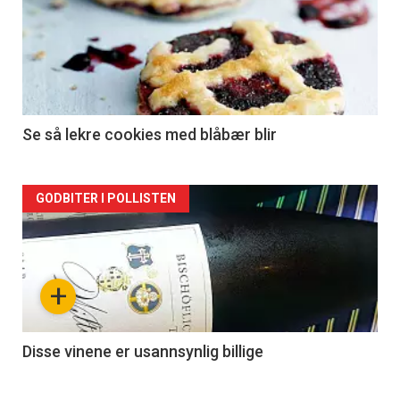
Se så lekre cookies med blåbær blir
Forsiden
GODBITER I POLLISTEN
akkurat
nå
+
-
2
Disse vinene er usannsynlig billige