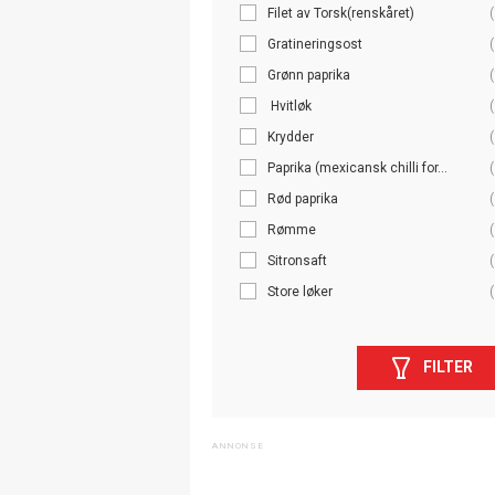
Filet av Torsk(renskåret)
(
Gratineringsost
(
Grønn paprika
(
Hvitløk
(
Krydder
(
Paprika (mexicansk chilli for...
(
Rød paprika
(
Rømme
(
Sitronsaft
(
Store løker
(
FILTER