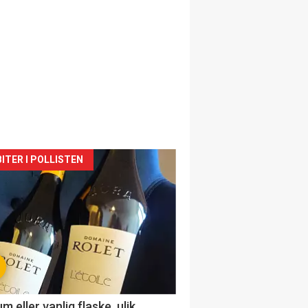
siden
ITER I POLLISTEN
urat
 eller vanlig flaske, ulik