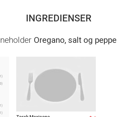
INGREDIENSER
nneholder
Oregano, salt og peppe
1)
0)
1)
1)
Torsk Mexicana