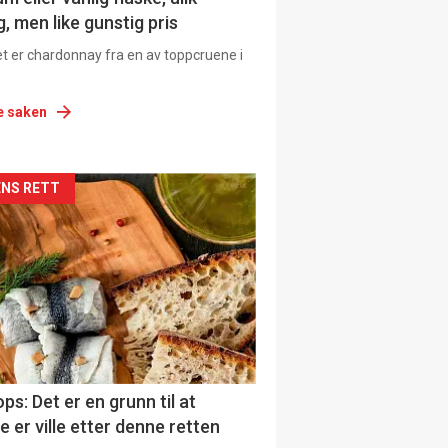
, men like gunstig pris
et er chardonnay fra en av toppcruene i
e saken
siden
NS RETT
urat
ps: Det er en grunn til at
e er ville etter denne retten