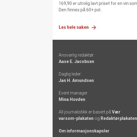
169,90 er utrolig lavt priset for en vin s
Den finnes på 60+ pol.
Les hele saken
Footer
Ansvarlig redaktør:
-
Aase E. Jacobsen
links
Daglig leder:
Jan H. Amundsen
Event manager:
Mina Hovden
All journalistikk er basert på
Vær
varsom-plakaten
og
Redaktørplakaten
Om informasjonskapsler