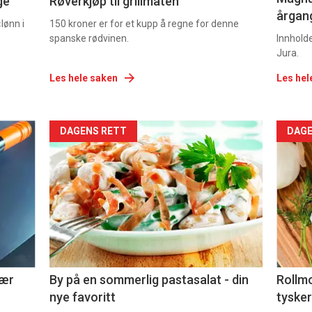
ge
Røverkjøp til grillmaten
årgang
lønn i
150 kroner er for et kupp å regne for denne
spanske rødvinen.
Innhold
Jura.
Les hele saken
Les hel
Forsiden
For
DAGENS RETT
DAGE
akkurat
akk
nå
nå
-
-
5
6
nær
By på en sommerlig pastasalat - din
Rollmo
nye favoritt
tysker