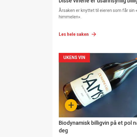
Disse vinene er usannsynlig billi
Årsaken er knyttet til eieren som får sin «
himmelen».
Les hele saken
Forsiden
UKENS VIN
akkurat
nå
-
+
4
Biodynamisk billigvin på et pol 
deg