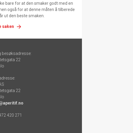
ikke bare for at den smaker godt med en
men også for at denne måten å tilberede
får ut den beste smaken.
e saken
g besøksadresse:
tetsgata 22
lo
adresse:
 AS
tetsgata 22
lo
@aperitif.no
 972 420 271