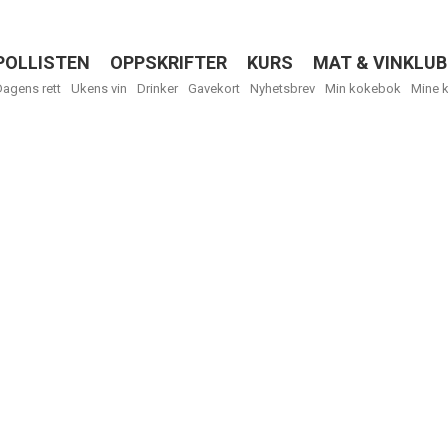
POLLISTEN
OPPSKRIFTER
KURS
MAT & VINKLUB
Menu
Dagens rett
Ukens vin
Drinker
Gavekort
Nyhetsbrev
Min kokebok
Mine 