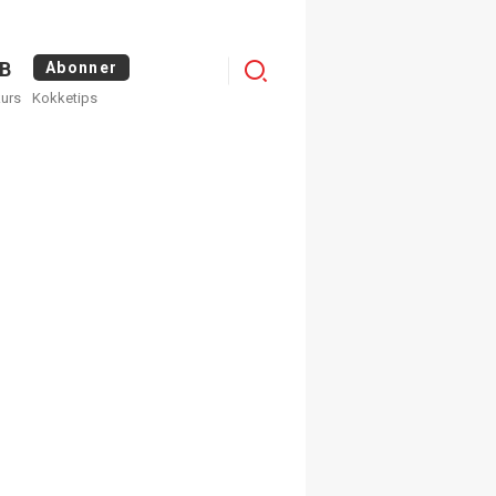
Logg
B
Abonner
kurs
Kokketips
inn