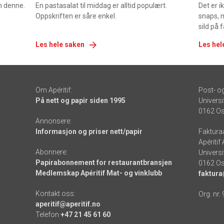
om denne.
En pastasalat til middag er alltid populært.
Det er 
Oppskriften er såre enkel.
snaps, 
sild på 
Les hele saken
Les hel
Om Apéritif:
Post- o
På nett og papir siden 1995
Universi
0162 Os
Annonsere:
Informasjon og priser nett/papir
Faktura
Apéritif
Abonnere:
Universi
Papirabonnement for restaurantbransjen
0162 Os
Medlemskap Apéritif Mat- og vinklubb
faktura
Kontakt oss:
Org. nr.
aperitif@aperitif.no
Telefon
+47 21 45 61 60