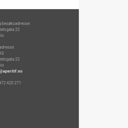
g besøksadresse:
tetsgata 22
lo
adresse:
 AS
tetsgata 22
lo
@aperitif.no
 972 420 271