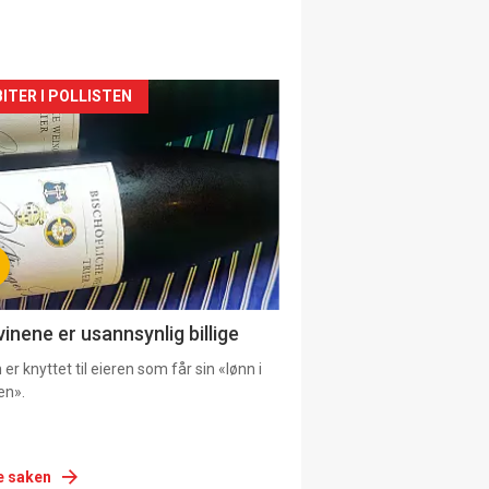
siden
ITER I POLLISTEN
urat
vinene er usannsynlig billige
er knyttet til eieren som får sin «lønn i
en».
e saken