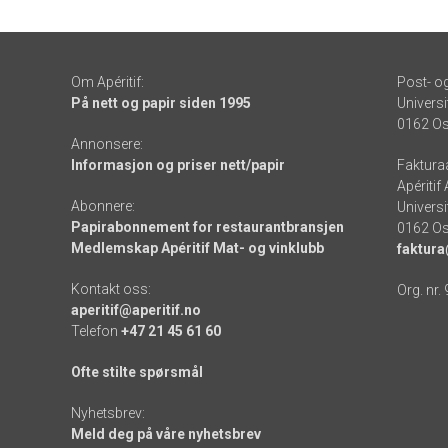
Om Apéritif:
Post- o
På nett og papir siden 1995
Universi
0162 Os
Annonsere:
Informasjon og priser nett/papir
Faktura
Apéritif
Abonnere:
Universi
Papirabonnement for restaurantbransjen
0162 Os
Medlemskap Apéritif Mat- og vinklubb
faktura
Kontakt oss:
Org. nr.
aperitif@aperitif.no
Telefon
+47 21 45 61 60
Ofte stilte spørsmål
Nyhetsbrev:
Meld deg på våre nyhetsbrev