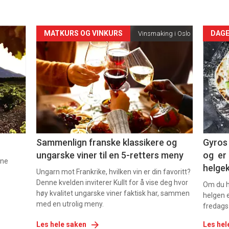
Forsiden
For
MATKURS OG VINKURS
DAGE
Vinsmaking i Oslo
akkurat
akk
nå
nå
-
-
5
6
Sammenlign franske klassikere og
Gyros 
ungarske viner til en 5-retters meny
og er 
nne
helge
Ungarn mot Frankrike, hvilken vin er din favoritt?
Denne kvelden inviterer Kullt for å vise deg hvor
Om du ha
høy kvalitet ungarske viner faktisk har, sammen
helgen e
med en utrolig meny.
fredags
Les hele saken
Les hel