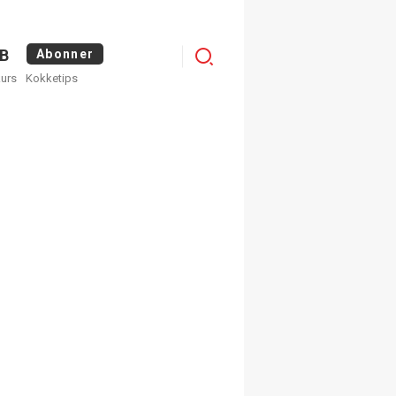
Logg
B
Abonner
kurs
Kokketips
inn