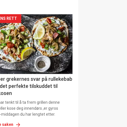
siden
NS RETT
urat
er grekernes svar på rullekebab
det perfekte tilskuddet til
kosen
r tenkt til å ta frem grillen denne
ller kose deg innendørs ,er gyros
-middagen du har lengtet etter.
e saken