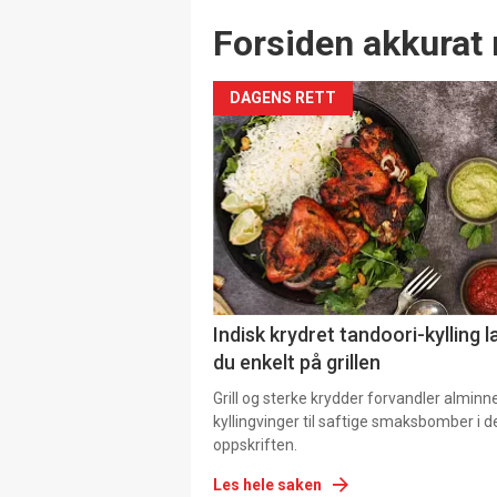
Forsiden akkurat 
DAGENS RETT
Indisk krydret tandoori-kylling l
du enkelt på grillen
Grill og sterke krydder forvandler alminn
kyllingvinger til saftige smaksbomber i 
oppskriften.
Les hele saken