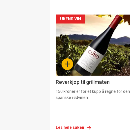
Forsiden
UKENS VIN
akkurat
nå
-
+
4
Røverkjøp til grillmaten
150 kroner er for et kupp å regne for de
spanske rødvinen.
Les hele saken