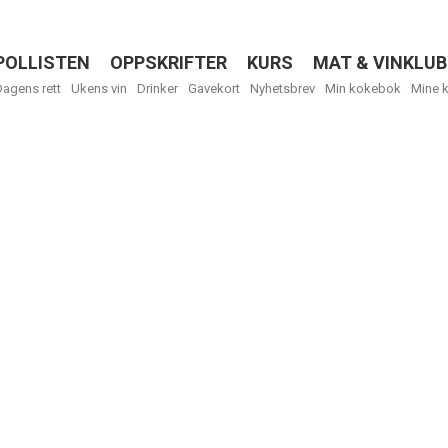
POLLISTEN
OPPSKRIFTER
KURS
MAT & VINKLUB
Menu
Dagens rett
Ukens vin
Drinker
Gavekort
Nyhetsbrev
Min kokebok
Mine 