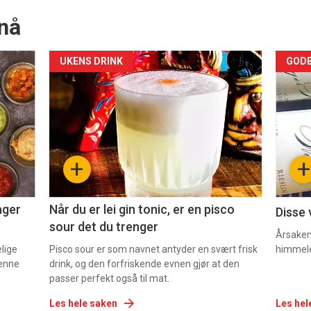
nå
Forsiden
For
UKENS DRINK
GODB
akkurat
akk
nå
nå
-
-
+
+
2
3
ager
Når du er lei gin tonic, er en pisco
Disse 
sour det du trenger
Årsaken 
elige
Pisco sour er som navnet antyder en svært frisk
himmel
denne
drink, og den forfriskende evnen gjør at den
passer perfekt også til mat.
Les hele saken
Les hel