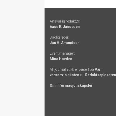
Footer
Ansvarlig redaktør:
-
Aase E. Jacobsen
links
Daglig leder:
Jan H. Amundsen
Event manager:
Mina Hovden
All journalistikk er basert på
Vær
varsom-plakaten
og
Redaktørplakaten
Om informasjonskapsler