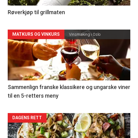
4
Røverkjøp til grillmaten
Forsiden
MATKURS OG VINKURS
Vinsmaking i Oslo
akkurat
nå
-
5
Sammenlign franske klassikere og ungarske viner
til en 5-retters meny
Forsiden
DAGENS RETT
akkurat