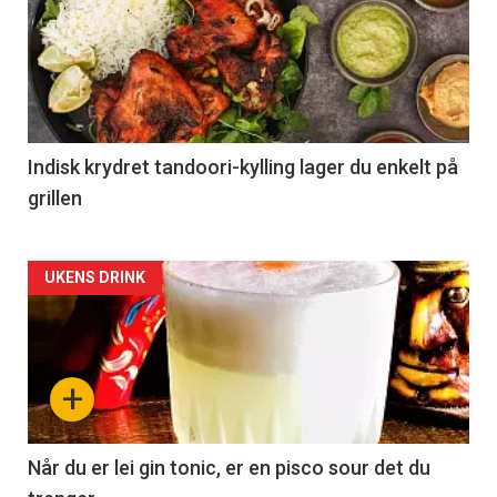
Indisk krydret tandoori-kylling lager du enkelt på
grillen
Forsiden
UKENS DRINK
akkurat
nå
+
-
2
Når du er lei gin tonic, er en pisco sour det du