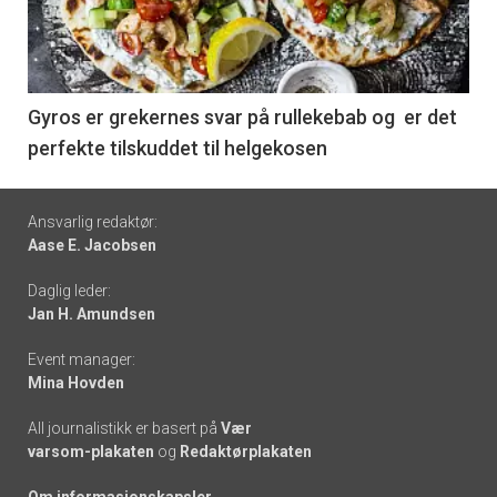
nå
-
6
Gyros er grekernes svar på rullekebab og er det
perfekte tilskuddet til helgekosen
Footer
Ansvarlig redaktør:
Aase E. Jacobsen
-
Daglig leder:
links
Jan H. Amundsen
Event manager:
Mina Hovden
All journalistikk er basert på
Vær
varsom-plakaten
og
Redaktørplakaten