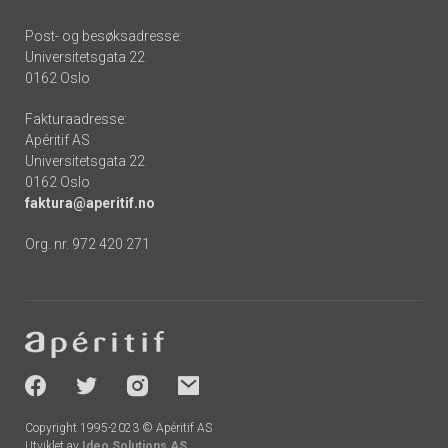
Post- og besøksadresse:
Universitetsgata 22
0162 Oslo
Fakturaadresse:
Apéritif AS
Universitetsgata 22
0162 Oslo
faktura@aperitif.no
Org. nr. 972 420 271
Footer
-
socials
Copyright 1995-2023 © Apéritif AS
Utviklet av
Ideo Solutions AS