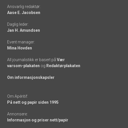
Footer
Ansvarlig redaktør:
Aase E. Jacobsen
-
Daglig leder:
links
Jan H. Amundsen
Event manager:
Mina Hovden
All journalistikk er basert på
Vær
varsom-plakaten
og
Redaktørplakaten
Om informasjonskapsler
Om Apéritif:
På nett og papir siden 1995
Annonsere:
Informasjon og priser nett/papir