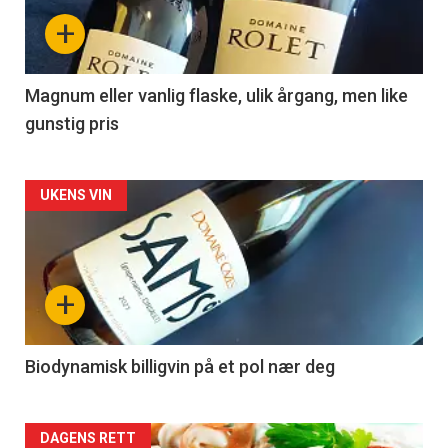
nå
+
-
3
Magnum eller vanlig flaske, ulik årgang, men like
gunstig pris
Forsiden
UKENS VIN
akkurat
nå
+
-
4
Biodynamisk billigvin på et pol nær deg
Forsiden
DAGENS RETT