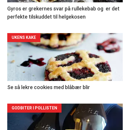
Gyros er grekernes svar på rullekebab og er det
perfekte tilskuddet til helgekosen
Forsiden
UKENS KAKE
akkurat
nå
-
2
Se så lekre cookies med blåbær blir
Forsiden
GODBITER I POLLISTEN
akkurat