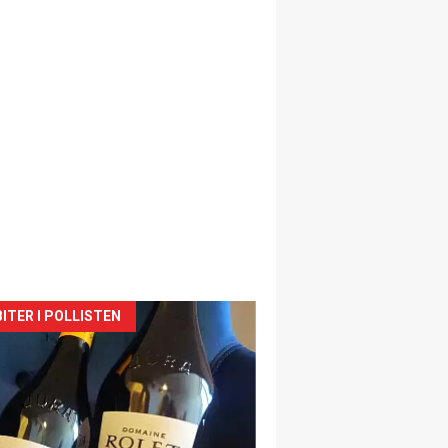
siden
ITER I POLLISTEN
urat