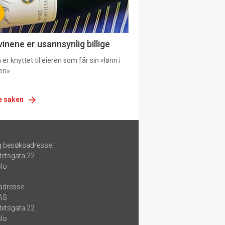
vinene er usannsynlig billige
er knyttet til eieren som får sin «lønn i
en».
e saken
g besøksadresse:
tetsgata 22
lo
adresse:
 AS
tetsgata 22
lo