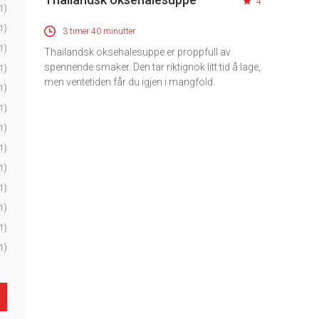
4
1)
1)
3 timer 40 minutter
1)
Thailandsk oksehalesuppe er proppfull av
spennende smaker. Den tar riktignok litt tid å lage,
1)
men ventetiden får du igjen i mangfold.
1)
1)
1)
1)
1)
1)
1)
1)
1)