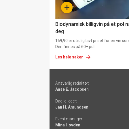
-
+
4
Biodynamisk billigvin på et pol 
deg
169,90 er utrolig lavt priset for en vin s
Den finnes på 60+ pol.
Les hele saken
Footer
Ansvarlig redaktør:
-
Aase E. Jacobsen
links
Daglig leder:
Jan H. Amundsen
Event manager:
Mina Hovden