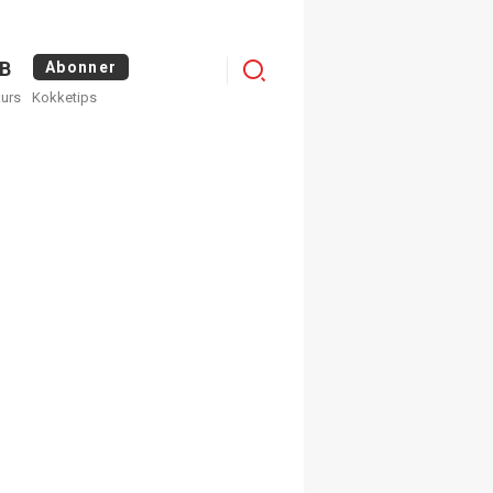
Logg
B
Abonner
kurs
Kokketips
inn