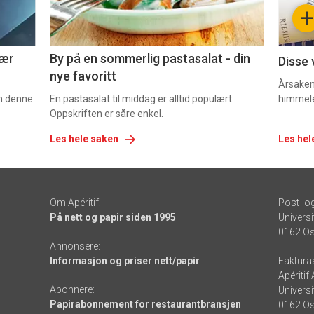
-
-
+
5
6
nær
By på en sommerlig pastasalat - din
Disse 
nye favoritt
Årsaken 
om denne.
En pastasalat til middag er alltid populært.
himmel
Oppskriften er såre enkel.
Les hele saken
Les hel
Om Apéritif:
Post- o
På nett og papir siden 1995
Universi
0162 Os
Annonsere:
Informasjon og priser nett/papir
Faktura
Apéritif
Abonnere:
Universi
Papirabonnement for restaurantbransjen
0162 Os