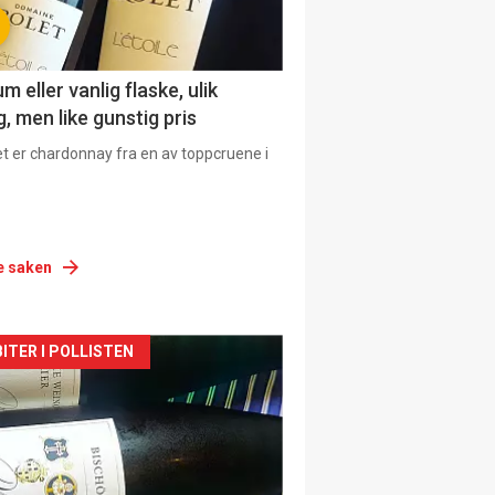
 eller vanlig flaske, ulik
, men like gunstig pris
et er chardonnay fra en av toppcruene i
e saken
siden
ITER I POLLISTEN
urat