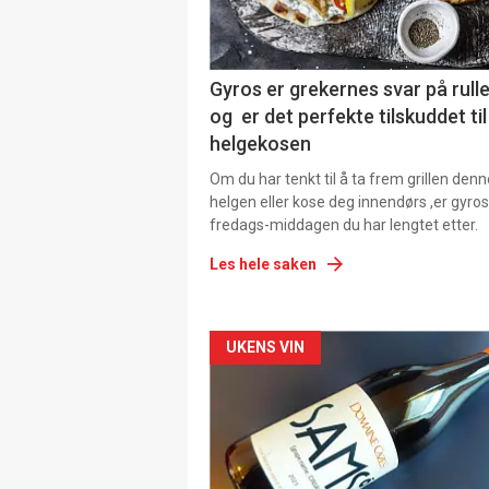
Gyros er grekernes svar på rul
og er det perfekte tilskuddet til
helgekosen
Om du har tenkt til å ta frem grillen denn
helgen eller kose deg innendørs ,er gyros
fredags-middagen du har lengtet etter.
Les hele saken
Forsiden
UKENS VIN
akkurat
nå