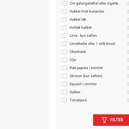
Cm galangalrøtter eller ingefæ...
(
Hakket frisk koriander
(
Hakket løk
(
Hvitløk hakket
(
Lime - kun saften
(
Limeblader eller 1 stilk knust...
(
Oksehaler
(
Olje
(
Rød paprika i strimler
(
Sitroner (kun saften)
(
Squash i strimler
(
Sukker
(
Tomatpuré
(
FILTER