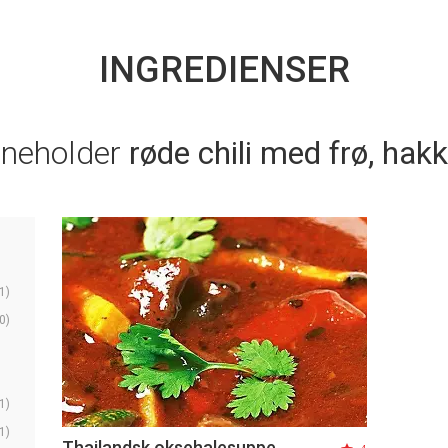
INGREDIENSER
nneholder
røde chili med frø, hak
1)
0)
1)
1)
Thailandsk oksehalesuppe