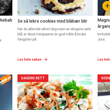
+
2
3
lekebab
Magnum
Se så lekre cookies med blåbær blir
årgang
Har du allerede sikret deg noen av skogens søte
blå, er disse minipaiene en god måte å bruke
Innhold
fangsten på.
Jura.
e
Les hele saken
Les hel
Forsiden
For
DAGENS RETT
GODB
akkurat
akk
nå
nå