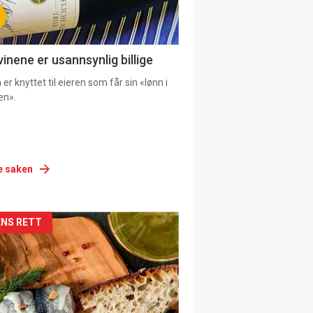
vinene er usannsynlig billige
er knyttet til eieren som får sin «lønn i
en».
e saken
siden
NS RETT
urat