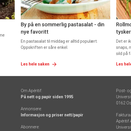
-
-
5
6
By på en sommerlig pastasalat - din
Rollmo
nye favoritt
tysker
nne
En pastasalat til middag er alltid populært.
Det er 
Oppskriften er såre enkel.
snaps, 
sild på 
Les hele saken
Les hel
Om Apéritif:
Post- o
På nett og papir siden 1995
Universi
0162 Os
Annonsere:
Informasjon og priser nett/papir
Faktura
Apéritif
Abonnere:
Universi