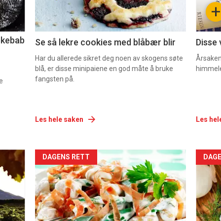
+
2
3
lekebab
Se så lekre cookies med blåbær blir
Disse 
Har du allerede sikret deg noen av skogens søte
Årsaken 
blå, er disse minipaiene en god måte å bruke
himmel
fangsten på.
e
Les hele saken
Les hel
Forsiden
For
DAGENS RETT
DAGE
akkurat
akk
nå
nå