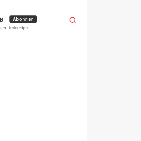
Logg
B
Abonner
kurs
Kokketips
inn