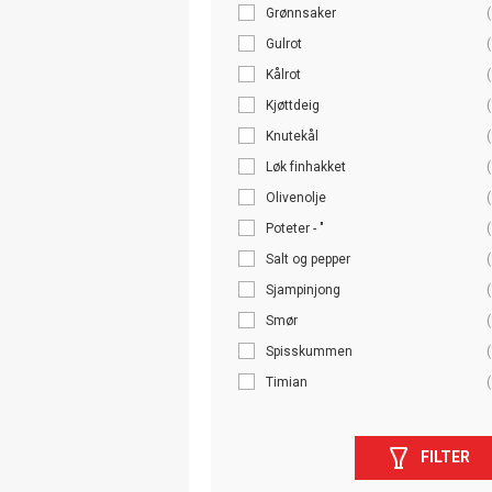
Grønnsaker
(
Gulrot
(
Kålrot
(
Kjøttdeig
(
Knutekål
(
Løk finhakket
(
Olivenolje
(
Poteter - "
(
Salt og pepper
(
Sjampinjong
(
Smør
(
Spisskummen
(
Timian
(
FILTER