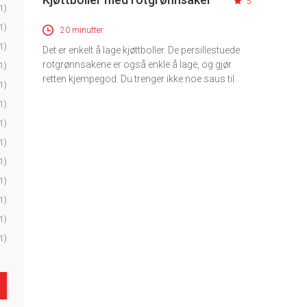
5
1)
1)
20 minutter
1)
Det er enkelt å lage kjøttboller. De persillestuede
rotgrønnsakene er også enkle å lage, og gjør
1)
retten kjempegod. Du trenger ikke noe saus til.
1)
1)
1)
1)
1)
1)
1)
1)
1)