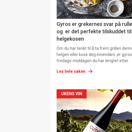
Gyros er grekernes svar på rul
og er det perfekte tilskuddet til
helgekosen
Om du har tenkt til å ta frem grillen denn
helgen eller kose deg innendørs ,er gyros
fredags-middagen du har lengtet etter.
Les hele saken
Forsiden
UKENS VIN
akkurat
nå