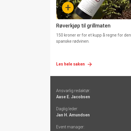
-
+
4
Røverkjøp til grillmaten
150 kroner er for et kupp å regne for de
spanske rødvinen.
Les hele saken
Footer
Ansvarlig redaktør:
-
Aase E. Jacobsen
links
Daglig leder:
Jan H. Amundsen
Event manager: