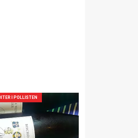
siden
ITER I POLLISTEN
urat