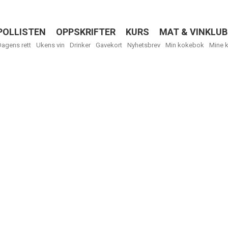
POLLISTEN
OPPSKRIFTER
KURS
MAT & VINKLUB
Menu
Dagens rett
Ukens vin
Drinker
Gavekort
Nyhetsbrev
Min kokebok
Mine 