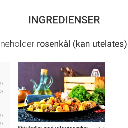
INGREDIENSER
nneholder
rosenkål (kan utelates)
1)
0)
1)
1)
Kjøttboller med rotgrønnsaker