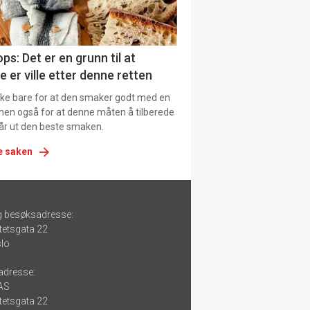
ps: Det er en grunn til at
e er ville etter denne retten
ikke bare for at den smaker godt med en
men også for at denne måten å tilberede
får ut den beste smaken.
e saken
g besøksadresse:
tetsgata 22
lo
adresse:
 AS
tetsgata 22