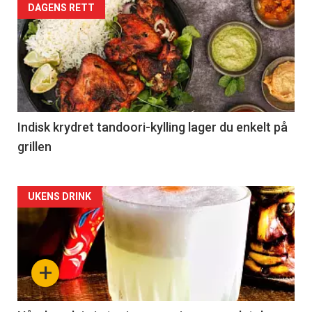
DAGENS RETT
Indisk krydret tandoori-kylling lager du enkelt på
grillen
Forsiden
UKENS DRINK
akkurat
nå
+
-