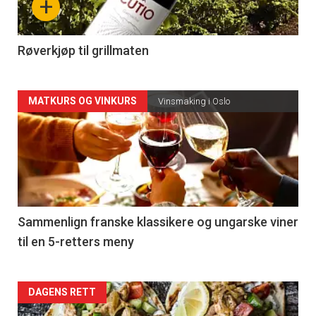
+
-
4
Røverkjøp til grillmaten
Forsiden
MATKURS OG VINKURS
Vinsmaking i Oslo
akkurat
nå
-
5
Sammenlign franske klassikere og ungarske viner
til en 5-retters meny
Forsiden
DAGENS RETT