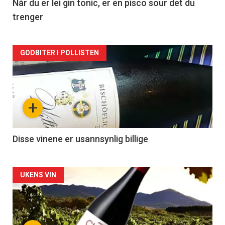
2
Når du er lei gin tonic, er en pisco sour det du
trenger
Forsiden
GODBITER I POLLISTEN
akkurat
nå
+
-
3
Disse vinene er usannsynlig billige
Forsiden
UKENS VIN
akkurat
nå