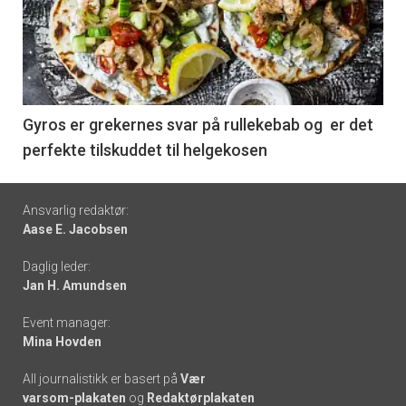
akkurat
nå
-
6
Gyros er grekernes svar på rullekebab og er det
perfekte tilskuddet til helgekosen
Footer
Ansvarlig redaktør:
Aase E. Jacobsen
-
Daglig leder:
links
Jan H. Amundsen
Event manager:
Mina Hovden
All journalistikk er basert på
Vær
varsom-plakaten
og
Redaktørplakaten