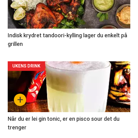
Indisk krydret tandoori-kylling lager du enkelt på
grillen
Forsiden
UKENS DRINK
akkurat
nå
+
-
2
Når du er lei gin tonic, er en pisco sour det du
trenger