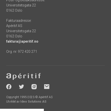
Post- og besøksadresse:
Universitetsgata 22
0162 Oslo
Fakturaadresse:
Apéritif AS
Universitetsgata 22
0162 Oslo
faktura@aperitif.no
Org. nr. 972 420 271
Footer
-
socials
Copyright 1995-2023 © Apéritif AS
Utviklet av
Ideo Solutions AS