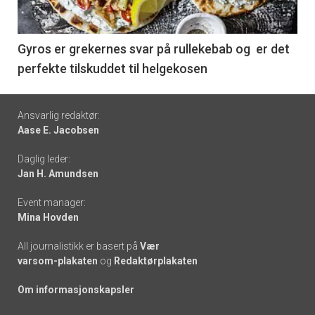
-
6
Gyros er grekernes svar på rullekebab og er det
perfekte tilskuddet til helgekosen
Footer
Ansvarlig redaktør:
Aase E. Jacobsen
-
Daglig leder:
links
Jan H. Amundsen
Event manager:
Mina Hovden
All journalistikk er basert på
Vær
varsom-plakaten
og
Redaktørplakaten
Om informasjonskapsler