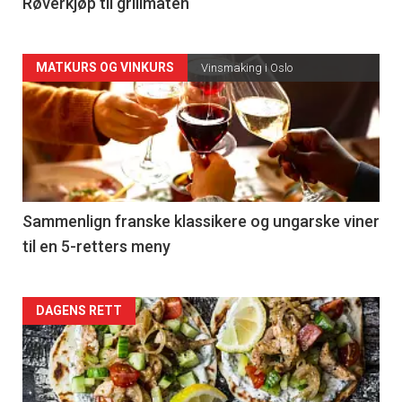
4
Røverkjøp til grillmaten
Forsiden
MATKURS OG VINKURS
Vinsmaking i Oslo
akkurat
nå
-
5
Sammenlign franske klassikere og ungarske viner
til en 5-retters meny
Forsiden
DAGENS RETT
akkurat
nå