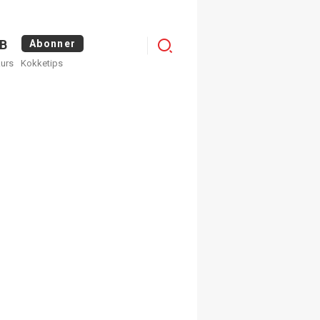
Logg
B
Abonner
kurs
Kokketips
inn