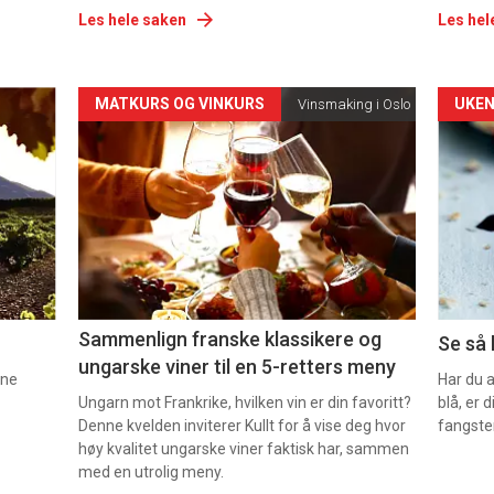
Les hele saken
Les hel
Forsiden
For
MATKURS OG VINKURS
UKEN
Vinsmaking i Oslo
akkurat
akk
nå
nå
-
-
5
6
Sammenlign franske klassikere og
Se så 
ungarske viner til en 5-retters meny
nne
Har du 
Ungarn mot Frankrike, hvilken vin er din favoritt?
blå, er
Denne kvelden inviterer Kullt for å vise deg hvor
fangste
høy kvalitet ungarske viner faktisk har, sammen
med en utrolig meny.