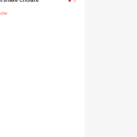
0
utter