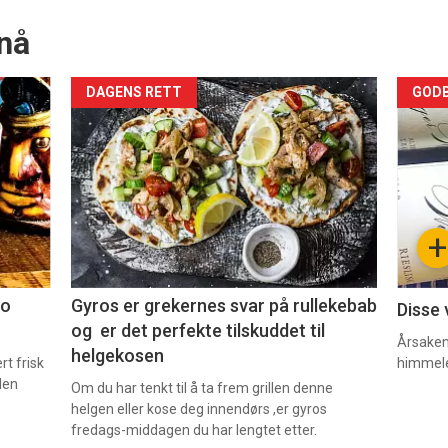
nå
Forsiden
For
DAGENS RETT
GODB
akkurat
akk
nå
nå
-
-
+
2
3
co
Gyros er grekernes svar på rullekebab
Disse 
og er det perfekte tilskuddet til
Årsaken 
helgekosen
t frisk
himmel
den
Om du har tenkt til å ta frem grillen denne
helgen eller kose deg innendørs ,er gyros
fredags-middagen du har lengtet etter.