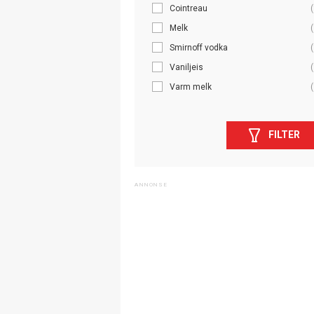
Cointreau
(
Melk
(
Smirnoff vodka
(
Vaniljeis
(
Varm melk
(
FILTER