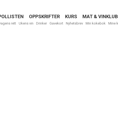
POLLISTEN
OPPSKRIFTER
KURS
MAT & VINKLUB
Menu
Dagens rett
Ukens vin
Drinker
Gavekort
Nyhetsbrev
Min kokebok
Mine 