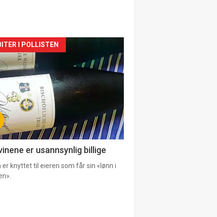
siden
ITER I POLLISTEN
urat
vinene er usannsynlig billige
er knyttet til eieren som får sin «lønn i
en».