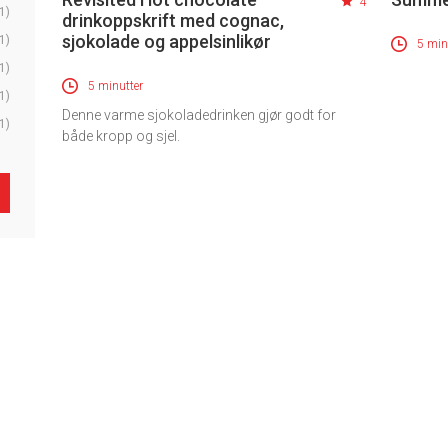
4
1)
drinkoppskrift med cognac,
sjokolade og appelsinlikør
1)
5 min
1)
5 minutter
1)
Denne varme sjokoladedrinken gjør godt for
1)
både kropp og sjel.