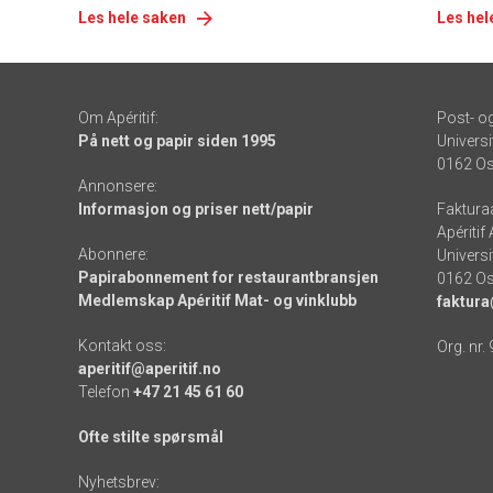
Les hele saken
Les hel
Om Apéritif:
Post- o
På nett og papir siden 1995
Universi
0162 Os
Annonsere:
Informasjon og priser nett/papir
Faktura
Apéritif
Abonnere:
Universi
Papirabonnement for restaurantbransjen
0162 Os
Medlemskap Apéritif Mat- og vinklubb
faktura
Kontakt oss:
Org. nr.
aperitif@aperitif.no
Telefon
+47 21 45 61 60
Ofte stilte spørsmål
Nyhetsbrev: