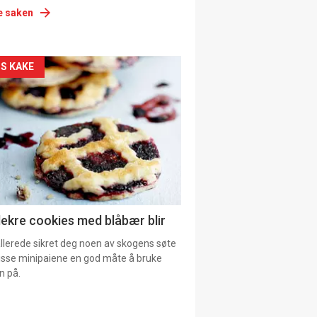
e saken
siden
S KAKE
urat
lekre cookies med blåbær blir
allerede sikret deg noen av skogens søte
 disse minipaiene en god måte å bruke
n på.