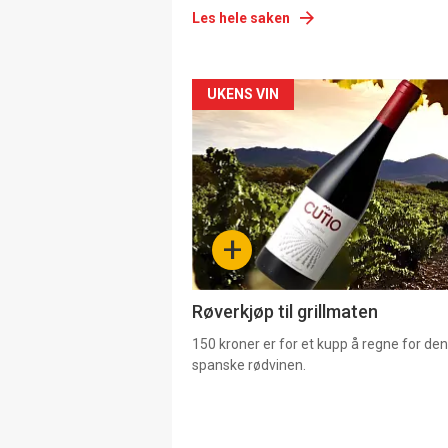
Les hele saken
Forsiden
UKENS VIN
akkurat
nå
-
+
4
Røverkjøp til grillmaten
150 kroner er for et kupp å regne for de
spanske rødvinen.