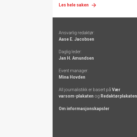
Les hele saken
Footer
Ansvarlig redaktør:
-
Aase E. Jacobsen
links
Daglig leder:
Jan H. Amundsen
Event manager:
Mina Hovden
All journalistikk er basert på
Vær
varsom-plakaten
og
Redaktørplakaten
Om informasjonskapsler