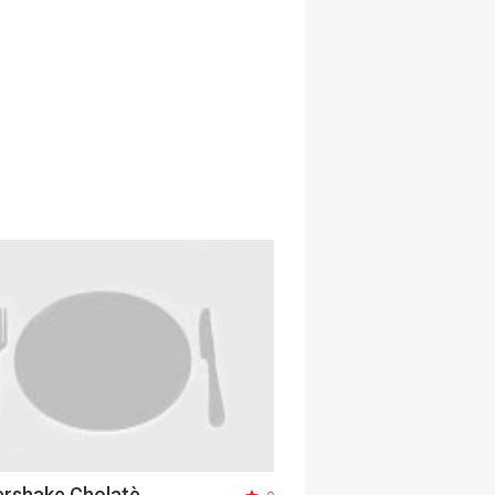
rshake Cholatè