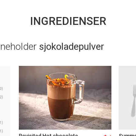
INGREDIENSER
nneholder
sjokoladepulver
0)
2)
1)
1)
Revisited Hot chocolate
Summe