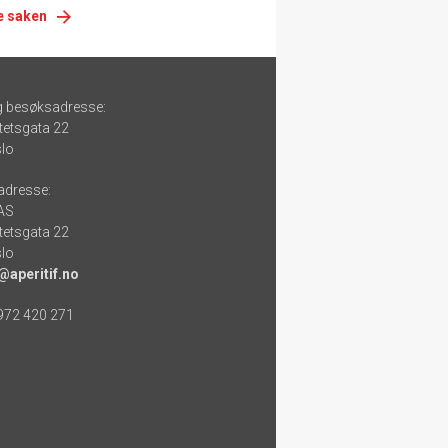
e saken
g besøksadresse:
tetsgata 22
lo
adresse:
 AS
tetsgata 22
lo
@aperitif.no
 972 420 271