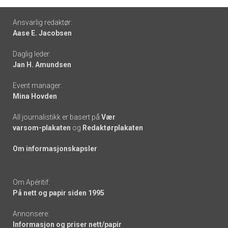
Footer
Ansvarlig redaktør:
Aase E. Jacobsen
-
Daglig leder:
links
Jan H. Amundsen
Event manager:
Mina Hovden
All journalistikk er basert på
Vær
varsom-plakaten
og
Redaktørplakaten
Om informasjonskapsler
Om Apéritif:
På nett og papir siden 1995
Annonsere:
Informasjon og priser nett/papir