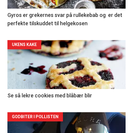
Gyros er grekernes svar på rullekebab og er det
perfekte tilskuddet til helgekosen
Forsiden
UKENS KAKE
akkurat
nå
-
2
Se så lekre cookies med blåbær blir
Forsiden
GODBITER I POLLISTEN
akkurat