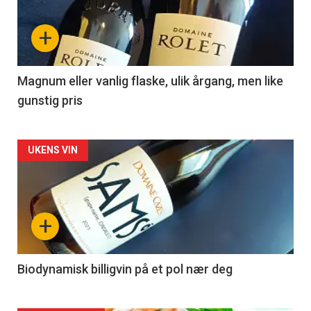
nå
+
-
3
Magnum eller vanlig flaske, ulik årgang, men like
gunstig pris
Forsiden
UKENS VIN
akkurat
nå
+
-
4
Biodynamisk billigvin på et pol nær deg