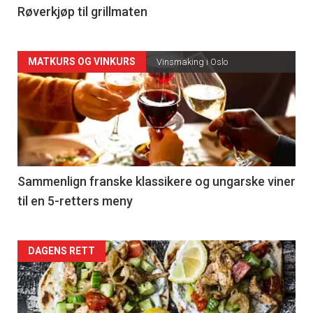
4
Røverkjøp til grillmaten
Forsiden
MATKURS OG VINKURS
Vinsmaking i Oslo
akkurat
nå
-
5
Sammenlign franske klassikere og ungarske viner
til en 5-retters meny
Forsiden
DAGENS RETT
akkurat