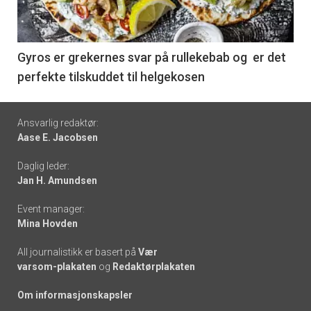
nå
-
6
Gyros er grekernes svar på rullekebab og er det
perfekte tilskuddet til helgekosen
Footer
Ansvarlig redaktør:
Aase E. Jacobsen
-
Daglig leder:
links
Jan H. Amundsen
Event manager:
Mina Hovden
All journalistikk er basert på
Vær
varsom-plakaten
og
Redaktørplakaten
Om informasjonskapsler