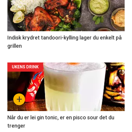
Indisk krydret tandoori-kylling lager du enkelt på
grillen
Forsiden
UKENS DRINK
akkurat
nå
+
-
2
Når du er lei gin tonic, er en pisco sour det du
trenger