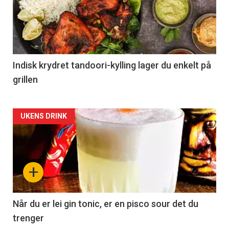
Indisk krydret tandoori-kylling lager du enkelt på
grillen
Forsiden
UKENS DRINK
akkurat
nå
+
-
2
Når du er lei gin tonic, er en pisco sour det du
trenger