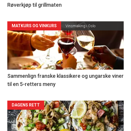
4
Røverkjøp til grillmaten
Forsiden
MATKURS OG VINKURS
Vinsmaking i Oslo
akkurat
nå
-
5
Sammenlign franske klassikere og ungarske viner
til en 5-retters meny
Forsiden
DAGENS RETT
akkurat