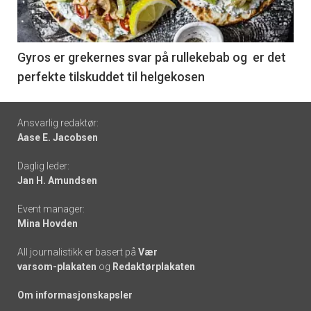
nå
-
6
Gyros er grekernes svar på rullekebab og er det
perfekte tilskuddet til helgekosen
Footer
Ansvarlig redaktør:
Aase E. Jacobsen
-
Daglig leder:
links
Jan H. Amundsen
Event manager:
Mina Hovden
All journalistikk er basert på
Vær
varsom-plakaten
og
Redaktørplakaten
Om informasjonskapsler