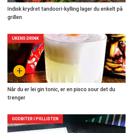
Indisk krydret tandoori-kylling lager du enkelt på
grillen
Forsiden
UKENS DRINK
akkurat
nå
+
-
2
Når du er lei gin tonic, er en pisco sour det du
trenger
Forsiden
GODBITER I POLLISTEN
akkurat