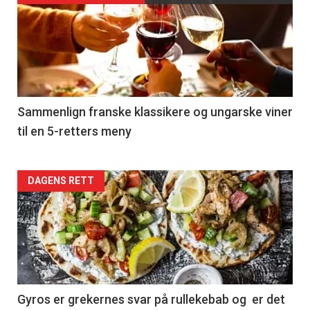
akkurat
nå
-
5
Sammenlign franske klassikere og ungarske viner
til en 5-retters meny
Forsiden
DAGENS RETT
akkurat
nå
-
6
Gyros er grekernes svar på rullekebab og er det