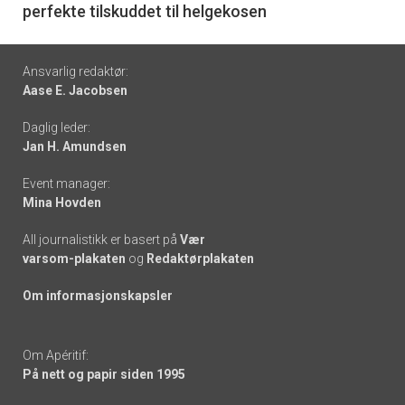
perfekte tilskuddet til helgekosen
Footer
Ansvarlig redaktør:
Aase E. Jacobsen
-
Daglig leder:
links
Jan H. Amundsen
Event manager:
Mina Hovden
All journalistikk er basert på
Vær
varsom-plakaten
og
Redaktørplakaten
Om informasjonskapsler
Om Apéritif:
På nett og papir siden 1995