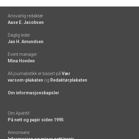
Footer
Ansvarlig redaktør:
Aase E. Jacobsen
-
Daglig leder:
links
Jan H. Amundsen
Event manager:
Mina Hovden
All journalistikk er basert på
Vær
varsom-plakaten
og
Redaktørplakaten
Om informasjonskapsler
Om Apéritif:
På nett og papir siden 1995
Annonsere: