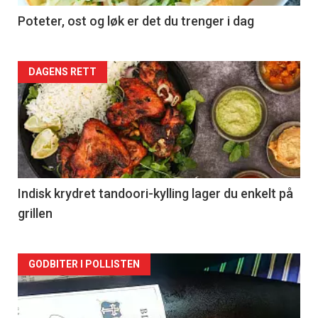
Poteter, ost og løk er det du trenger i dag
Forsiden
DAGENS RETT
akkurat
nå
-
2
Indisk krydret tandoori-kylling lager du enkelt på
grillen
Forsiden
GODBITER I POLLISTEN
akkurat