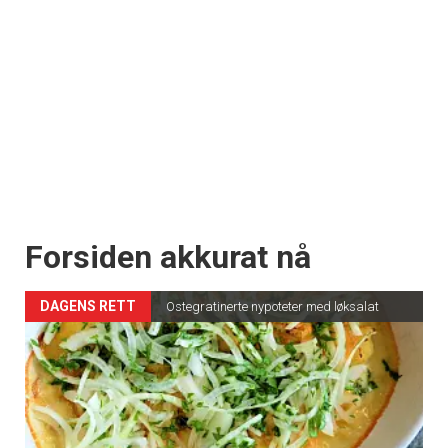
Forsiden akkurat nå
DAGENS RETT
Ostegratinerte nypoteter med løksalat