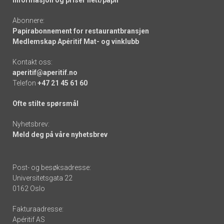
Informasjon og priser nett/papir
Abonnere:
Papirabonnement for restaurantbransjen
Medlemskap Apéritif Mat- og vinklubb
Kontakt oss:
aperitif@aperitif.no
Telefon
+47 21 45 61 60
Ofte stilte spørsmål
Nyhetsbrev:
Meld deg på våre nyhetsbrev
Post- og besøksadresse:
Universitetsgata 22
0162 Oslo
Fakturaadresse:
Apéritif AS