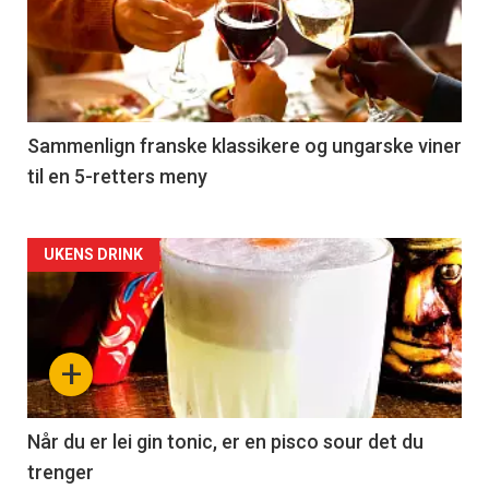
akkurat
nå
-
5
Sammenlign franske klassikere og ungarske viner
til en 5-retters meny
Forsiden
UKENS DRINK
akkurat
nå
+
-
6
Når du er lei gin tonic, er en pisco sour det du
trenger