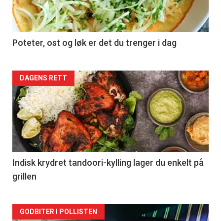
Poteter, ost og løk er det du trenger i dag
Forsiden
DAGENS RETT
akkurat
nå
-
2
Indisk krydret tandoori-kylling lager du enkelt på
grillen
Forsiden
GODBITER I POLLISTEN