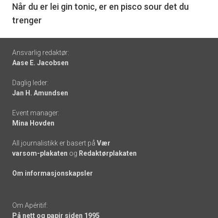
6
Når du er lei gin tonic, er en pisco sour det du
trenger
Footer
Ansvarlig redaktør:
Aase E. Jacobsen
-
Daglig leder:
links
Jan H. Amundsen
Event manager:
Mina Hovden
All journalistikk er basert på
Vær
varsom-plakaten
og
Redaktørplakaten
Om informasjonskapsler
Om Apéritif:
På nett og papir siden 1995