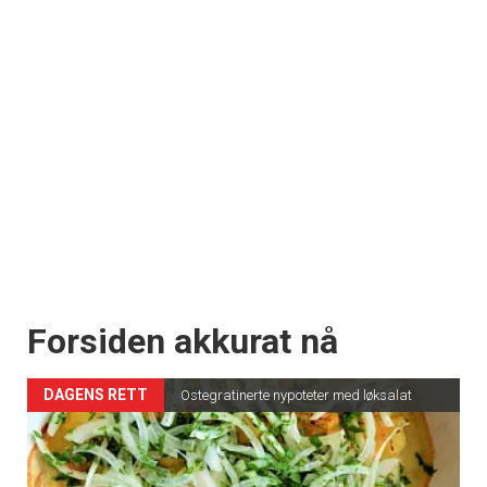
Forsiden akkurat nå
DAGENS RETT
Ostegratinerte nypoteter med løksalat