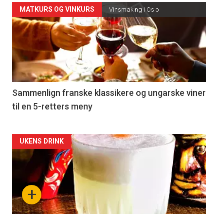
Forsiden
MATKURS OG VINKURS
Vinsmaking i Oslo
akkurat
nå
-
5
Sammenlign franske klassikere og ungarske viner
til en 5-retters meny
Forsiden
UKENS DRINK
akkurat
nå
+
-