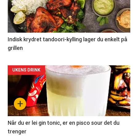
Indisk krydret tandoori-kylling lager du enkelt på
grillen
Forsiden
UKENS DRINK
akkurat
nå
+
-
2
Når du er lei gin tonic, er en pisco sour det du
trenger