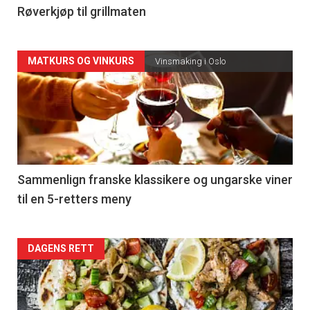
4
Røverkjøp til grillmaten
Forsiden
MATKURS OG VINKURS
Vinsmaking i Oslo
akkurat
nå
-
5
Sammenlign franske klassikere og ungarske viner
til en 5-retters meny
Forsiden
DAGENS RETT
akkurat