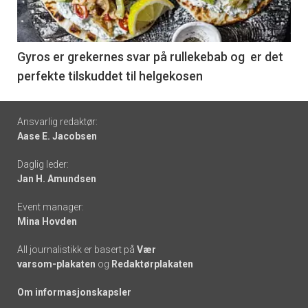
nå
-
6
Gyros er grekernes svar på rullekebab og er det
perfekte tilskuddet til helgekosen
Footer
Ansvarlig redaktør:
Aase E. Jacobsen
-
Daglig leder:
links
Jan H. Amundsen
Event manager:
Mina Hovden
All journalistikk er basert på
Vær
varsom-plakaten
og
Redaktørplakaten
Om informasjonskapsler