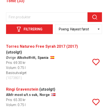
Tonic (33)
FILTRERING
Torres Natureo Free Syrah 2017 (2017)
(utsolgt)
Øvrige
Alkoholfritt,
Spania
Pris: 69.30 kr
Volum: 0.75 l
Basisutvalget
(1073801)
Ringi Gravenstein
(utsolgt)
Alkfr most u/t.s suk,
Norge
Pris: 65.30 kr
Volum: 0.75 l