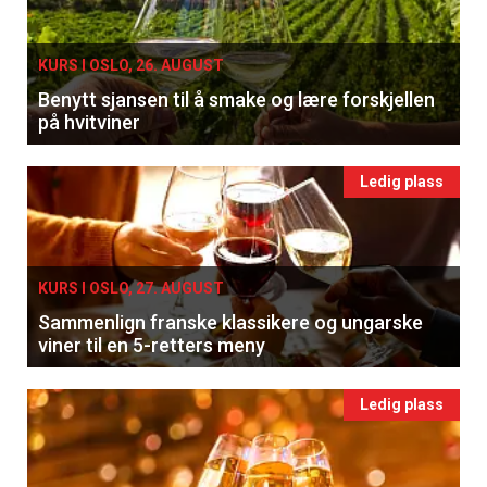
KURS I OSLO, 26. AUGUST
Benytt sjansen til å smake og lære forskjellen
på hvitviner
Ledig plass
KURS I OSLO, 27. AUGUST
Sammenlign franske klassikere og ungarske
viner til en 5-retters meny
Ledig plass