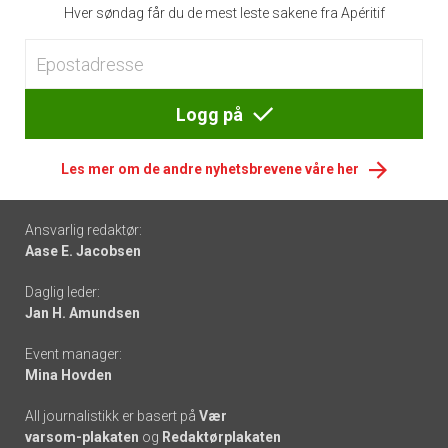
Hver søndag får du de mest leste sakene fra Apéritif
Logg på
Les mer om de andre nyhetsbrevene våre her
Footer
Ansvarlig redaktør:
Aase E. Jacobsen
-
Daglig leder:
links
Jan H. Amundsen
Event manager:
Mina Hovden
All journalistikk er basert på
Vær
varsom-plakaten
og
Redaktørplakaten