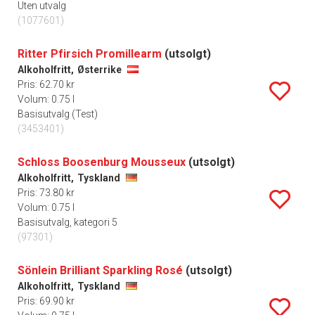
Uten utvalg
(1077601)
Ritter Pfirsich Promillearm
(utsolgt)
Alkoholfritt,
Østerrike
Pris: 62.70 kr
Volum: 0.75 l
Basisutvalg (Test)
(3453401)
Schloss Boosenburg Mousseux
(utsolgt)
Alkoholfritt,
Tyskland
Pris: 73.80 kr
Volum: 0.75 l
Basisutvalg, kategori 5
(97301)
Sönlein Brilliant Sparkling Rosé
(utsolgt)
Alkoholfritt,
Tyskland
Pris: 69.90 kr