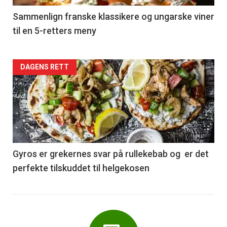
5
Sammenlign franske klassikere og ungarske viner
til en 5-retters meny
Forsiden
DAGENS RETT
akkurat
nå
-
6
Gyros er grekernes svar på rullekebab og er det
perfekte tilskuddet til helgekosen