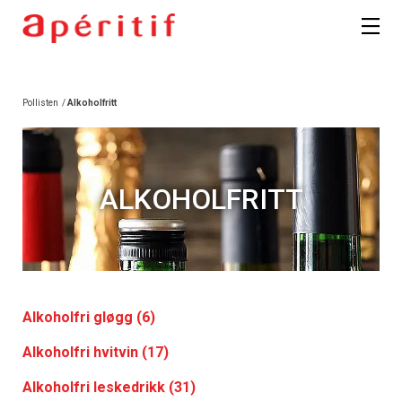
Pollisten
/
Alkoholfritt
ALKOHOLFRITT
Alkoholfri gløgg (6)
Alkoholfri hvitvin (17)
Alkoholfri leskedrikk (31)