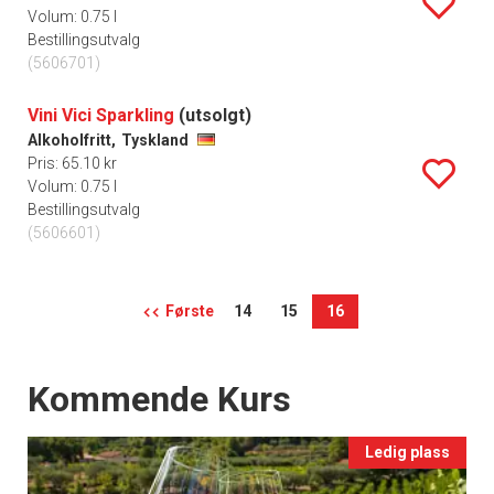
Volum: 0.75 l
Bestillingsutvalg
(5606701)
Vini Vici Sparkling
(utsolgt)
Alkoholfritt,
Tyskland
Pris: 65.10 kr
Volum: 0.75 l
Bestillingsutvalg
(5606601)
Første
14
15
16
Events
Kommende Kurs
Ledig plass