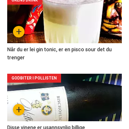
Forsiden
UKENS DRINK
akkurat
nå
+
-
2
Når du er lei gin tonic, er en pisco sour det du
trenger
Forsiden
GODBITER I POLLISTEN
akkurat
nå
+
-
3
Disse vinene er usannsynlig billige