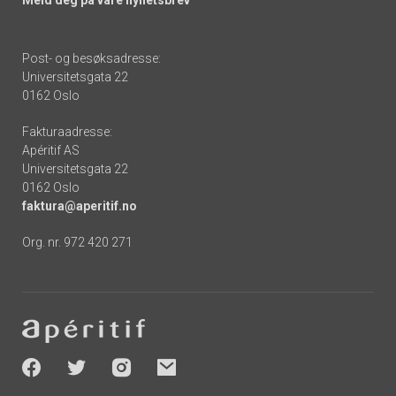
Meld deg på våre nyhetsbrev
Post- og besøksadresse:
Universitetsgata 22
0162 Oslo
Fakturaadresse:
Apéritif AS
Universitetsgata 22
0162 Oslo
faktura@aperitif.no
Org. nr. 972 420 271
Footer
-
socials