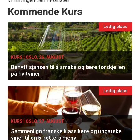
Vi fant ingen treff i Pollisten
Events
Kommende Kurs
Ledig plass
KURS I OSLO, 26. AUGUST
Benytt sjansen til å smake og lære forskjellen
på hvitviner
Ledig plass
KURS I OSLO, 27. AUGUST
Sammenlign franske klassikere og ungarske
viner til en 5-retters meny