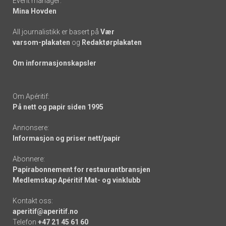
Event manager:
Mina Hovden
All journalistikk er basert på
Vær
varsom-plakaten
og
Redaktørplakaten
Om informasjonskapsler
Om Apéritif:
På nett og papir siden 1995
Annonsere:
Informasjon og priser nett/papir
Abonnere:
Papirabonnement for restaurantbransjen
Medlemskap Apéritif Mat- og vinklubb
Kontakt oss:
aperitif@aperitif.no
Telefon
+47 21 45 61 60