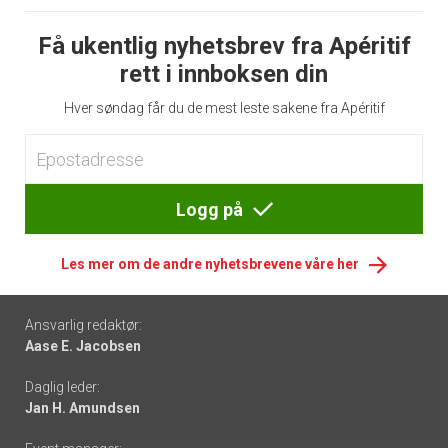
Få ukentlig nyhetsbrev fra Apéritif
rett i innboksen din
Hver søndag får du de mest leste sakene fra Apéritif
Logg på
Les mer om de andre nyhetsbrevene våre her
Footer
Ansvarlig redaktør:
Aase E. Jacobsen
-
Daglig leder:
links
Jan H. Amundsen