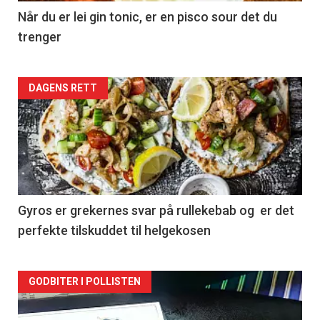
Når du er lei gin tonic, er en pisco sour det du
trenger
Forsiden
DAGENS RETT
akkurat
nå
-
2
Gyros er grekernes svar på rullekebab og er det
perfekte tilskuddet til helgekosen
Forsiden
GODBITER I POLLISTEN
akkurat