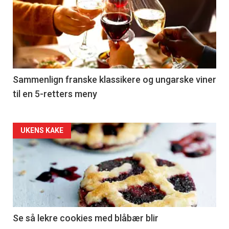
akkurat
nå
-
5
Sammenlign franske klassikere og ungarske viner
til en 5-retters meny
Forsiden
UKENS KAKE
akkurat
nå
-
6
Se så lekre cookies med blåbær blir