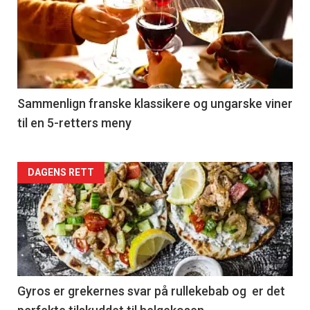
akkurat
nå
-
5
Sammenlign franske klassikere og ungarske viner
til en 5-retters meny
Forsiden
DAGENS RETT
akkurat
nå
-
6
Gyros er grekernes svar på rullekebab og er det