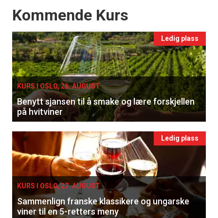
Events
Kommende Kurs
Ledig plass
KURS I OSLO, 26. AUGUST
Benytt sjansen til å smake og lære forskjellen
på hvitviner
Ledig plass
KURS I OSLO, 27. AUGUST
Sammenlign franske klassikere og ungarske
viner til en 5-retters meny