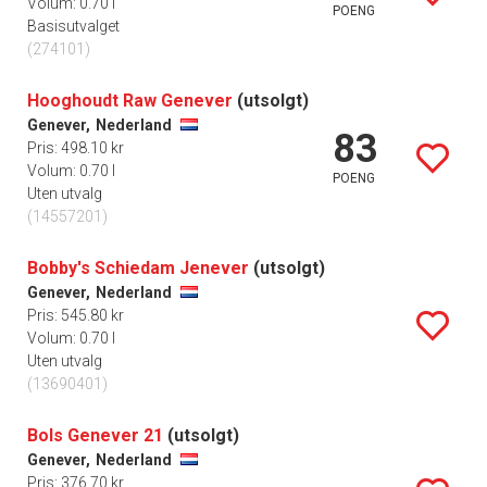
Volum: 0.70 l
POENG
Basisutvalget
(274101)
Hooghoudt Raw Genever
(utsolgt)
Genever,
Nederland
83
Pris: 498.10 kr
Volum: 0.70 l
POENG
Uten utvalg
(14557201)
Bobby's Schiedam Jenever
(utsolgt)
Genever,
Nederland
Pris: 545.80 kr
Volum: 0.70 l
Uten utvalg
(13690401)
Bols Genever 21
(utsolgt)
Genever,
Nederland
Pris: 376.70 kr