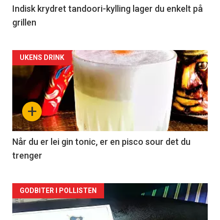
Indisk krydret tandoori-kylling lager du enkelt på
grillen
Forsiden
UKENS DRINK
akkurat
nå
+
-
2
Når du er lei gin tonic, er en pisco sour det du
trenger
Forsiden
GODBITER I POLLISTEN
akkurat