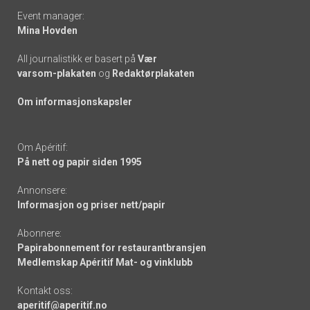
Event manager:
Mina Hovden
All journalistikk er basert på
Vær
varsom-plakaten
og
Redaktørplakaten
Om informasjonskapsler
Om Apéritif:
På nett og papir siden 1995
Annonsere:
Informasjon og priser nett/papir
Abonnere:
Papirabonnement for restaurantbransjen
Medlemskap Apéritif Mat- og vinklubb
Kontakt oss:
aperitif@aperitif.no