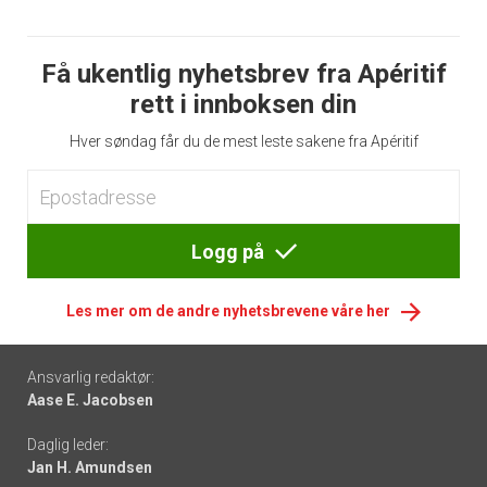
Få ukentlig nyhetsbrev fra Apéritif
rett i innboksen din
Hver søndag får du de mest leste sakene fra Apéritif
Logg på
Les mer om de andre nyhetsbrevene våre her
Footer
Ansvarlig redaktør:
Aase E. Jacobsen
-
Daglig leder:
links
Jan H. Amundsen