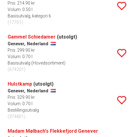
Pris: 214.90 kr
Volum: 0.50 l
Basisutvalg, kategori 6
(17701)
Gammel Schiedamer
(utsolgt)
Genever,
Nederland
Pris: 299.90 kr
Volum: 0.70 l
Basisutvalg (Hovedsortiment)
(674201)
Hulstkamp
(utsolgt)
Genever,
Nederland
Pris: 329.90 kr
Volum: 0.70 l
Bestillingsutvalg
(374801)
Madam Mølbach's Flekkefjord Genever