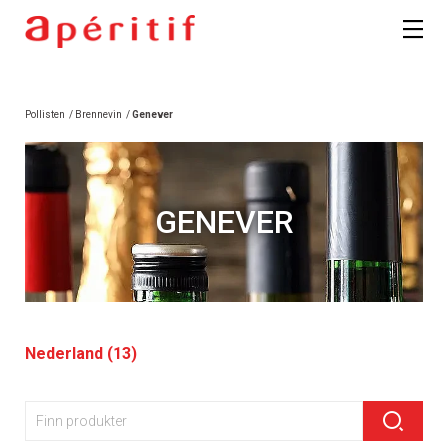
Pollisten
/
Brennevin
/
Genever
GENEVER
Nederland (13)