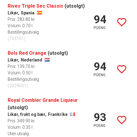
Rives Triple Sec Classic
(utsolgt)
Likør,
Spania
94
Pris: 283.80 kr
Volum: 0.70 l
POENG
Bestillingsutvalg
(733101)
Bols Red Orange
(utsolgt)
Likør,
Nederland
94
Pris: 139.70 kr
Volum: 0.50 l
POENG
Bestillingsutvalg
(3329601)
Royal Combier Grande Liqueur
(utsolgt)
93
Likør, frukt og bær,
Frankrike
Pris: 349.90 kr
POENG
Volum: 0.35 l
Uten utvalg