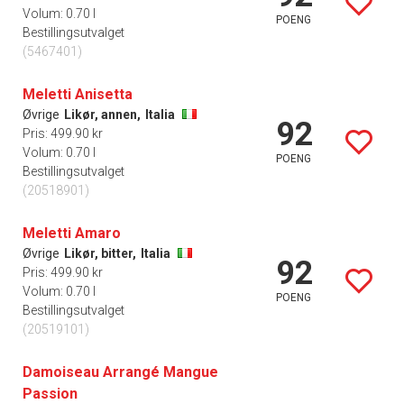
Volum: 0.70 l
POENG
Bestillingsutvalget
(5467401)
Meletti Anisetta
Øvrige
Likør, annen,
Italia
92
Pris: 499.90 kr
Volum: 0.70 l
POENG
Bestillingsutvalget
(20518901)
Meletti Amaro
Øvrige
Likør, bitter,
Italia
92
Pris: 499.90 kr
Volum: 0.70 l
POENG
Bestillingsutvalget
(20519101)
Damoiseau Arrangé Mangue
Passion