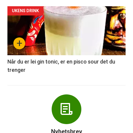
Forsiden
UKENS DRINK
akkurat
nå
+
-
6
Når du er lei gin tonic, er en pisco sour det du
trenger
Nyhetsbrev