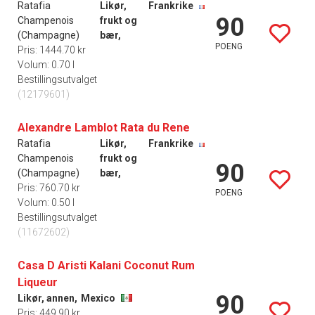
Ratafia
Likør,
Frankrike
90
Champenois
frukt og
(Champagne)
bær,
POENG
Pris: 1444.70 kr
Volum: 0.70 l
Bestillingsutvalget
(12179601)
Alexandre Lamblot Rata du Rene
Ratafia
Likør,
Frankrike
Champenois
frukt og
90
(Champagne)
bær,
Pris: 760.70 kr
POENG
Volum: 0.50 l
Bestillingsutvalget
(11672602)
Casa D Aristi Kalani Coconut Rum
Liqueur
90
Likør, annen,
Mexico
Pris: 449.90 kr