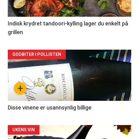
-
2
Indisk krydret tandoori-kylling lager du enkelt på
grillen
Forsiden
GODBITER I POLLISTEN
akkurat
nå
+
-
3
Disse vinene er usannsynlig billige
Forsiden
UKENS VIN