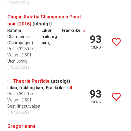
(14502502)
Chopin Ratafia Champenois Pinot
noir (2016)
(utsolgt)
Ratafia
Likør,
Frankrike
93
Champenois
frukt og
(Champagne)
bær,
POENG
Pris: 392.80 kr
Volum: 0.50 l
Uten utvalg
(10603302)
H. Theoria Perfidie
(utsolgt)
Likør, frukt og bær,
Frankrike
93
Pris: 599.00 kr
Volum: 0.50 l
POENG
Bestillingsutvalget
(10464502)
Gregorienne