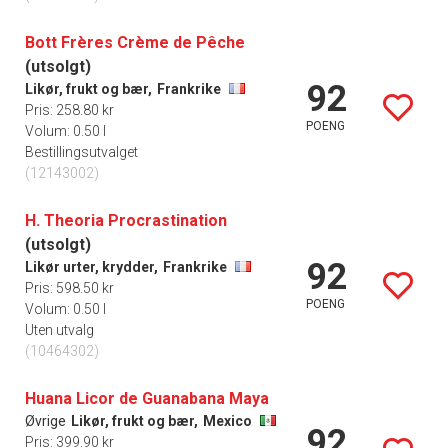
Bott Frères Crème de Pêche
(utsolgt)
92
Likør, frukt og bær,
Frankrike
Pris: 258.80 kr
POENG
Volum: 0.50 l
Bestillingsutvalget
(12143002)
H. Theoria Procrastination
(utsolgt)
92
Likør urter, krydder,
Frankrike
Pris: 598.50 kr
POENG
Volum: 0.50 l
Uten utvalg
(10464302)
Huana Licor de Guanabana Maya
Øvrige
Likør, frukt og bær,
Mexico
92
Pris: 399.90 kr