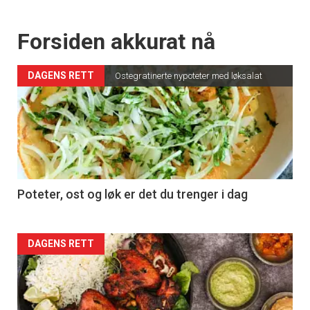
Forsiden akkurat nå
DAGENS RETT
Ostegratinerte nypoteter med løksalat
Poteter, ost og løk er det du trenger i dag
Forsiden
DAGENS RETT
akkurat
nå