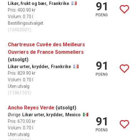
91
Likør, frukt og bær,
Frankrike
Pris: 400.90 kr
POENG
Volum: 0.70 l
Bestillingsutvalget
(13453501)
Chartreuse Cuvée des Meilleurs
Ouvriers de France Sommeliers
(utsolgt)
91
Likør urter, krydder,
Frankrike
Pris: 829.90 kr
POENG
Volum: 0.70 l
Uten utvalg
(11061101)
Ancho Reyes Verde
(utsolgt)
Øvrige
Likør urter, krydder,
Mexico
91
Pris: 670.00 kr
Volum: 0.70 l
POENG
Uten utvalg