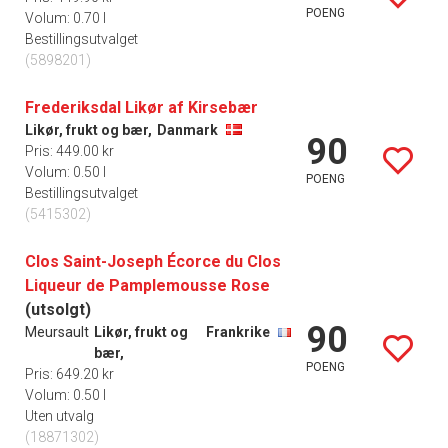
POENG
Volum: 0.70 l
Bestillingsutvalget
(5898201)
Frederiksdal Likør af Kirsebær
Likør, frukt og bær,
Danmark
90
Pris: 449.00 kr
Volum: 0.50 l
POENG
Bestillingsutvalget
(5415302)
Clos Saint-Joseph Écorce du Clos
Liqueur de Pamplemousse Rose
(utsolgt)
90
Meursault
Likør, frukt og
Frankrike
bær,
POENG
Pris: 649.20 kr
Volum: 0.50 l
Uten utvalg
(18871302)