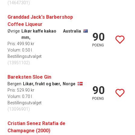
(14647301)
Granddad Jack's Barbershop
Coffee Liqueur
Øvrige
Likør kaffe kakao
Australia
90
mm,
Pris: 499.90 kr
POENG
Volum: 0.50 l
Bestillingsutvalget
(13951102)
Bareksten Sloe Gin
Bergen
Likør, frukt og bær,
Norge
90
Pris: 529.90 kr
Volum: 0.70 l
POENG
Bestillingsutvalget
(13096901)
Cristian Senez Ratafia de
Champagne (2000)