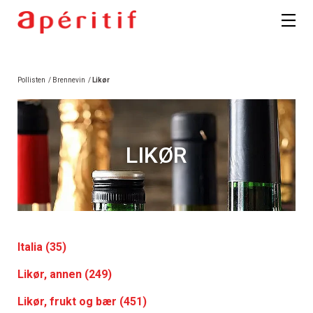
Pollisten
/
Brennevin
/
Likør
LIKØR
Italia (35)
Likør, annen (249)
Likør, frukt og bær (451)