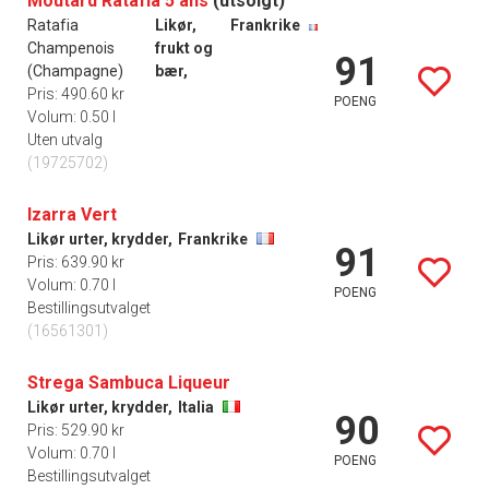
Moutard Ratafia 5 ans
(utsolgt)
Ratafia
Likør,
Frankrike
Champenois
frukt og
91
(Champagne)
bær,
Pris: 490.60 kr
POENG
Volum: 0.50 l
Uten utvalg
(19725702)
Izarra Vert
Likør urter, krydder,
Frankrike
91
Pris: 639.90 kr
Volum: 0.70 l
POENG
Bestillingsutvalget
(16561301)
Strega Sambuca Liqueur
Likør urter, krydder,
Italia
90
Pris: 529.90 kr
Volum: 0.70 l
POENG
Bestillingsutvalget