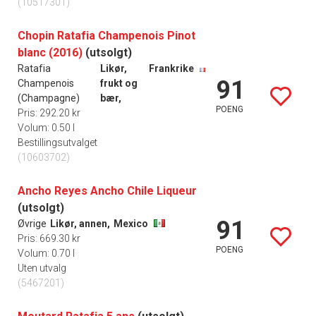
(10517301)
Chopin Ratafia Champenois Pinot
blanc (2016)
(utsolgt)
Ratafia
Likør,
Frankrike
91
Champenois
frukt og
(Champagne)
bær,
POENG
Pris: 292.20 kr
Volum: 0.50 l
Bestillingsutvalget
(10603702)
Ancho Reyes Ancho Chile Liqueur
(utsolgt)
91
Øvrige
Likør, annen,
Mexico
Pris: 669.30 kr
POENG
Volum: 0.70 l
Uten utvalg
(5467201)