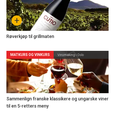
akkurat
nå
+
-
4
Røverkjøp til grillmaten
Forsiden
MATKURS OG VINKURS
Vinsmaking i Oslo
akkurat
nå
-
5
Sammenlign franske klassikere og ungarske viner
til en 5-retters meny