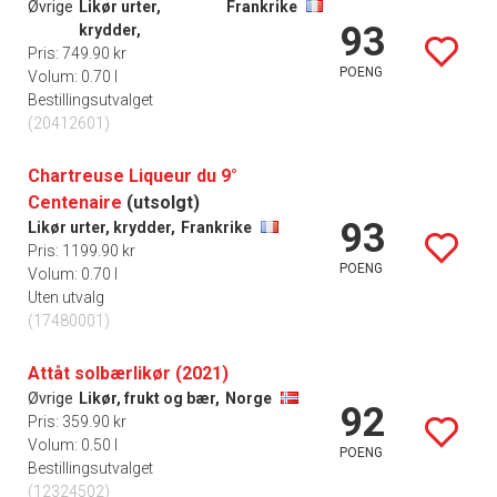
Øvrige
Likør urter,
Frankrike
93
krydder,
Pris: 749.90 kr
POENG
Volum: 0.70 l
Bestillingsutvalget
(20412601)
Chartreuse Liqueur du 9°
Centenaire
(utsolgt)
93
Likør urter, krydder,
Frankrike
Pris: 1199.90 kr
POENG
Volum: 0.70 l
Uten utvalg
(17480001)
Attåt solbærlikør (2021)
Øvrige
Likør, frukt og bær,
Norge
92
Pris: 359.90 kr
Volum: 0.50 l
POENG
Bestillingsutvalget
(12324502)