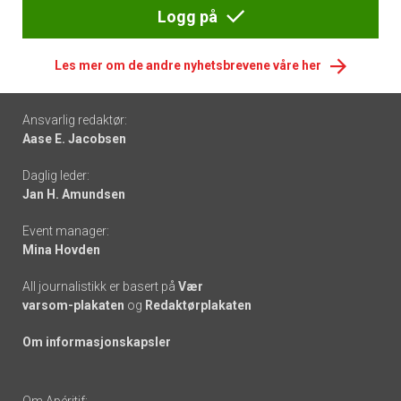
Logg på
Les mer om de andre nyhetsbrevene våre her
Footer
Ansvarlig redaktør:
Aase E. Jacobsen
-
Daglig leder:
links
Jan H. Amundsen
Event manager:
Mina Hovden
All journalistikk er basert på
Vær
varsom-plakaten
og
Redaktørplakaten
Om informasjonskapsler