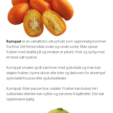
Kumquat
er en valnøttstor sitrusfrukt som opprinnelig kommer
fra Kina. Det finnes både ovale og runde sorter. Man spiser
frukten med skallet på og smaken er pikant, frisk og syrlig med
en besk-søt nyanse.
Kumquat smaker godt sammen med sjokolade og man kan
skjære frukten i tynne skiver eller biter og dekorere for eksempel
sjokolademousse eller sjokoladekake.
Kumquat i biter passer bra i salater. Frukten kan kokes hel i
sukkerlake ellerden kan syltes og serveres til kjøttretter. Den bør
oppbevares kjølig.