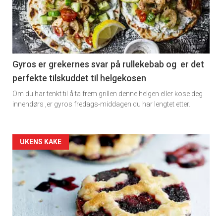
detail
-
section
11
Gyros er grekernes svar på rullekebab og er det
perfekte tilskuddet til helgekosen
Dagens
Om du har tenkt til å ta frem grillen denne helgen eller kose deg
rett
innendørs ,er gyros fredags-middagen du har lengtet etter.
2
Artikler
UKENS KAKE
detail
-
section