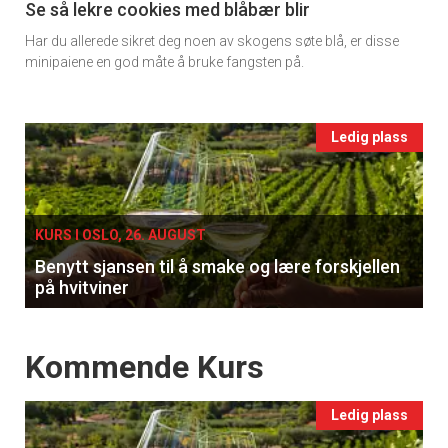
11
Se så lekre cookies med blåbær blir
Har du allerede sikret deg noen av skogens søte blå, er disse
Ukens
minipaiene en god måte å bruke fangsten på.
vin
Events
Ledig plass
single
KURS I OSLO, 26. AUGUST
Benytt sjansen til å smake og lære forskjellen
på hvitviner
Events
Kommende Kurs
Ledig plass