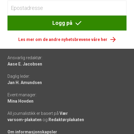
Logg på
Les mer om de andre nyhetsbrevene våre her
Footer
Ansvarlig redaktør:
Aase E. Jacobsen
-
Daglig leder:
links
Jan H. Amundsen
Event manager:
Mina Hovden
All journalistikk er basert på
Vær
varsom-plakaten
og
Redaktørplakaten
Om informasjonskapsler