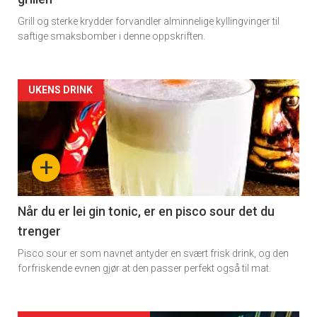
Grill og sterke krydder forvandler alminnelige kyllingvinger til
saftige smaksbomber i denne oppskriften.
Forsiden
UKENS DRINK
akkurat
nå
+
-
2
Når du er lei gin tonic, er en pisco sour det du
trenger
Pisco sour er som navnet antyder en svært frisk drink, og den
forfriskende evnen gjør at den passer perfekt også til mat.