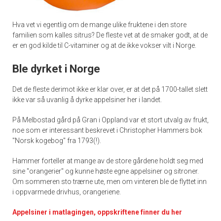
Hva vet vi egentlig om de mange ulike fruktene i den store
familien som kalles sitrus? De fleste vet at de smaker godt, at de
er en god kilde til C-vitaminer og at de ikke vokser vilt i Norge.
Ble dyrket i Norge
Det de fleste derimot ikke er klar over, er at det på 1700-tallet slett
ikke var så uvanlig å dyrke appelsiner her i landet.
På Melbostad gård på Gran i Oppland var et stort utvalg av frukt,
noe som er interessant beskrevet i Christopher Hammers bok
"Norsk kogebog" fra 1793(!).
Hammer forteller at mange av de store gårdene holdt seg med
sine "orangerier" og kunne høste egne appelsiner og sitroner.
Om sommeren sto trærne ute, men om vinteren ble de flyttet inn
i oppvarmede drivhus, orangeriene.
Appelsiner i matlagingen, oppskriftene finner du her