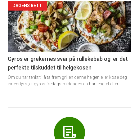
Forsiden
DAGENS RETT
akkurat
nå
-
6
Gyros er grekernes svar på rullekebab og er det
perfekte tilskuddet til helgekosen
Om du har tenkt til å ta frem grillen denne helgen eller kose deg
innendørs ,er gyros fredags-middagen du har lengtet etter.