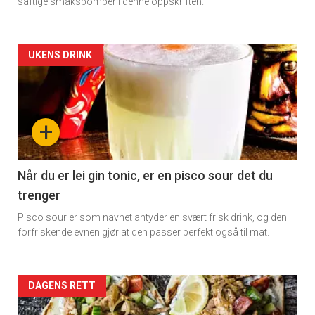
saftige smaksbomber i denne oppskriften.
Artikler
UKENS DRINK
detail
-
+
section
11
Når du er lei gin tonic, er en pisco sour det du
trenger
Dagens
Pisco sour er som navnet antyder en svært frisk drink, og den
rett
forfriskende evnen gjør at den passer perfekt også til mat.
Artikler
DAGENS RETT