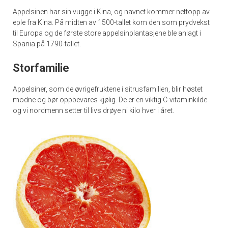
Appelsinen har sin vugge i Kina, og navnet kommer nettopp av
eple fra Kina. På midten av 1500-tallet kom den som prydvekst
til Europa og de første store appelsinplantasjene ble anlagt i
Spania på 1790-tallet.
Storfamilie
Appelsiner, som de øvrigefruktene i sitrusfamilien, blir høstet
modne og bør oppbevares kjølig. De er en viktig C-vitaminkilde
og vi nordmenn setter til livs drøye ni kilo hver i året.