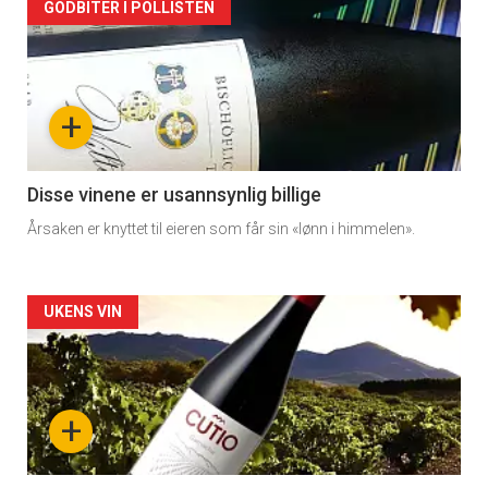
Forsiden
GODBITER I POLLISTEN
akkurat
nå
+
-
3
Disse vinene er usannsynlig billige
Årsaken er knyttet til eieren som får sin «lønn i himmelen».
Forsiden
UKENS VIN
akkurat
nå
+
-