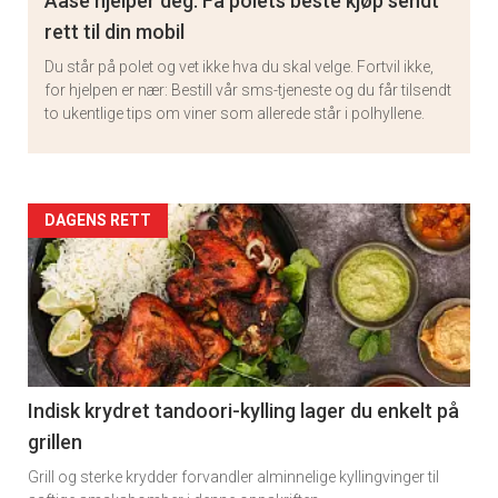
Aase hjelper deg: Få polets beste kjøp sendt
rett til din mobil
Du står på polet og vet ikke hva du skal velge. Fortvil ikke,
for hjelpen er nær: Bestill vår sms-tjeneste og du får tilsendt
to ukentlige tips om viner som allerede står i polhyllene.
Artikler
DAGENS RETT
detail
-
section
11
Indisk krydret tandoori-kylling lager du enkelt på
grillen
Grill og sterke krydder forvandler alminnelige kyllingvinger til