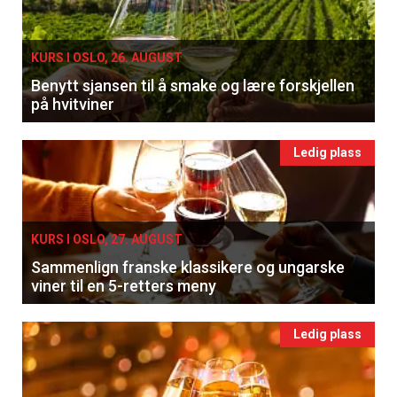
KURS I OSLO, 26. AUGUST
Benytt sjansen til å smake og lære forskjellen
på hvitviner
Ledig plass
KURS I OSLO, 27. AUGUST
Sammenlign franske klassikere og ungarske
viner til en 5-retters meny
Ledig plass