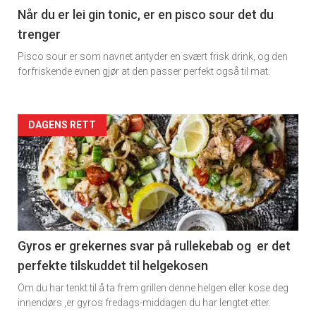
Når du er lei gin tonic, er en pisco sour det du
trenger
Pisco sour er som navnet antyder en svært frisk drink, og den
forfriskende evnen gjør at den passer perfekt også til mat.
Forsiden
DAGENS RETT
akkurat
nå
-
2
Gyros er grekernes svar på rullekebab og er det
perfekte tilskuddet til helgekosen
Om du har tenkt til å ta frem grillen denne helgen eller kose deg
innendørs ,er gyros fredags-middagen du har lengtet etter.