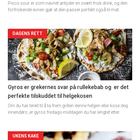
Pisco sour er som navnet antyder en svært frisk drink, og den
forfriskende evnen gjør at den passer perfekt også til mat.
Artikler
DAGENS RETT
detail
-
section
11
Gyros er grekernes svar på rullekebab og er det
perfekte tilskuddet til helgekosen
Dagens
Om du har tenkt til å ta frem grillen denne helgen eller kose deg
rett
innendørs ,er gyros fredags-middagen du har lengtet etter.
Artikler
UKENS KAKE