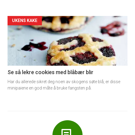
Forsiden
UKENS KAKE
akkurat
nå
-
6
Se så lekre cookies med blåbær blir
Har du allerede sikret deg noen av skogens søte blå, er disse
minipaiene en god måte å bruke fangsten på.