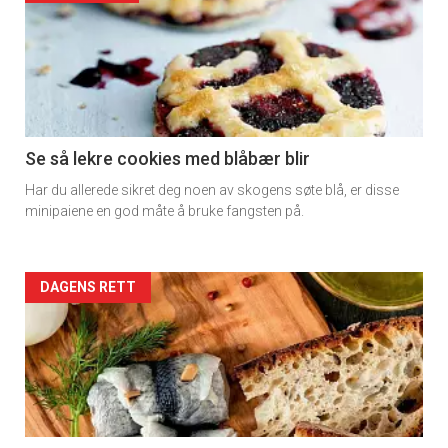
detail
-
section
11
Se så lekre cookies med blåbær blir
Har du allerede sikret deg noen av skogens søte blå, er disse
Dagens
minipaiene en god måte å bruke fangsten på.
rett
2
Artikler
DAGENS RETT
detail
-
section