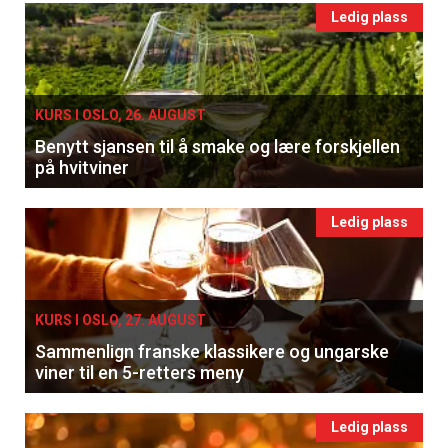
Ledig plass
KURS I OSLO, 26. AUGUST
Benytt sjansen til å smake og lære forskjellen
på hvitviner
Ledig plass
KURS I OSLO, 27. AUGUST
×
Sammenlign franske klassikere og ungarske
viner til en 5-retters meny
Få ukentlige nyhetsbrev fra
Ledig plass
Apéritif