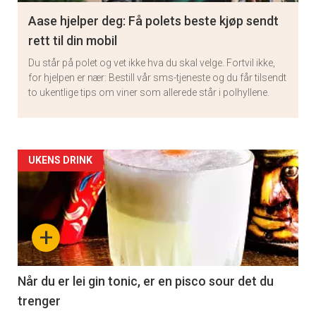
Aase hjelper deg: Få polets beste kjøp sendt
rett til din mobil
Du står på polet og vet ikke hva du skal velge. Fortvil ikke,
for hjelpen er nær: Bestill vår sms-tjeneste og du får tilsendt
to ukentlige tips om viner som allerede står i polhyllene.
Artikler
UKENS DRINK
detail
-
+
section
11
Når du er lei gin tonic, er en pisco sour det du
trenger