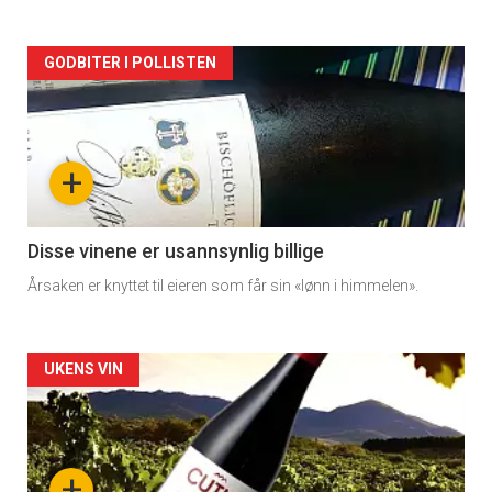
Forsiden
GODBITER I POLLISTEN
akkurat
nå
+
-
3
Disse vinene er usannsynlig billige
Årsaken er knyttet til eieren som får sin «lønn i himmelen».
Forsiden
UKENS VIN
akkurat
nå
+