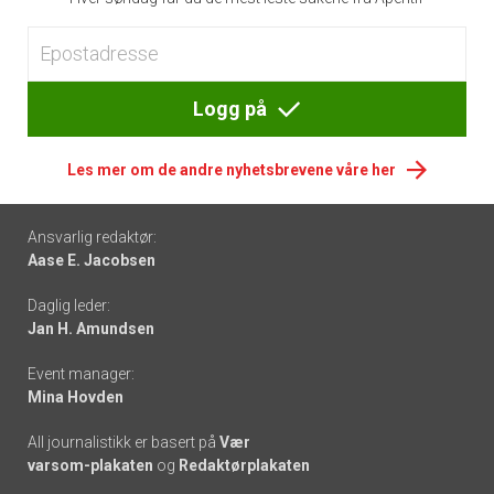
Logg på
Les mer om de andre nyhetsbrevene våre her
Footer
Ansvarlig redaktør:
Aase E. Jacobsen
-
Daglig leder:
links
Jan H. Amundsen
Event manager:
Mina Hovden
All journalistikk er basert på
Vær
varsom-plakaten
og
Redaktørplakaten