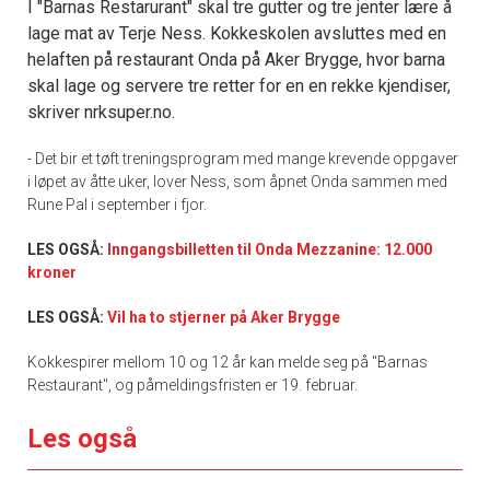
I "Barnas Restarurant" skal tre gutter og tre jenter lære å
lage mat av Terje Ness. Kokkeskolen avsluttes med en
helaften på restaurant Onda på Aker Brygge, hvor barna
skal lage og servere tre retter for en en rekke kjendiser,
skriver nrksuper.no.
- Det bir et tøft treningsprogram med mange krevende oppgaver
i løpet av åtte uker, lover Ness, som åpnet Onda sammen med
Rune Pal i september i fjor.
LES OGSÅ:
Inngangsbilletten til Onda Mezzanine: 12.000
kroner
LES OGSÅ:
Vil ha to stjerner på Aker Brygge
Kokkespirer mellom 10 og 12 år kan melde seg på "Barnas
Restaurant", og påmeldingsfristen er 19. februar.
Les også