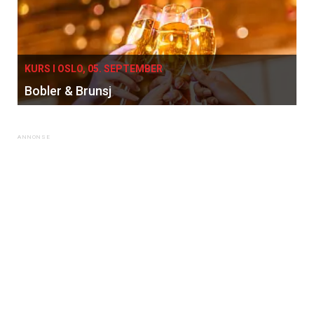
Vi tilbyr flere ukentlige nyhetsbrev. Du
kan fritt velge hvilke du ønsker å få
tilsendt.
KURS I OSLO, 05. SEPTEMBER
Bobler & Brunsj
Registrer deg