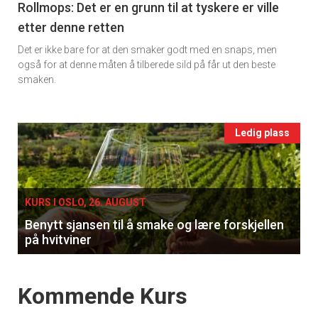
11
Rollmops: Det er en grunn til at tyskere er ville
etter denne retten
Ukens
Det er ikke bare for at den smaker godt med en snaps, men
vin
også for at denne måten å tilberede sild på får ut den beste
smaken.
Events
Ledig plass
single
KURS I OSLO, 26. AUGUST
Benytt sjansen til å smake og lære forskjellen
på hvitviner
Events
Kommende Kurs