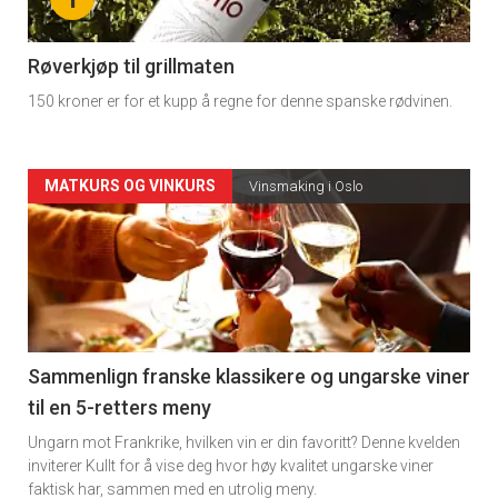
-
4
Røverkjøp til grillmaten
150 kroner er for et kupp å regne for denne spanske rødvinen.
Forsiden
MATKURS OG VINKURS
Vinsmaking i Oslo
akkurat
nå
-
5
Sammenlign franske klassikere og ungarske viner
til en 5-retters meny
Ungarn mot Frankrike, hvilken vin er din favoritt? Denne kvelden
inviterer Kullt for å vise deg hvor høy kvalitet ungarske viner
faktisk har, sammen med en utrolig meny.