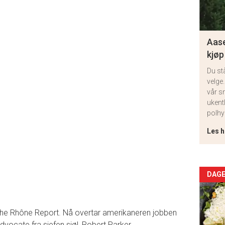
Aase
kjøp
Du st
velge.
vår s
ukent
polhy
Les h
Arti
DAGE
deta
The Rhône Report. Nå overtar amerikaneren jobben
-
vocate fra sjefen sjøl, Robert Parker.