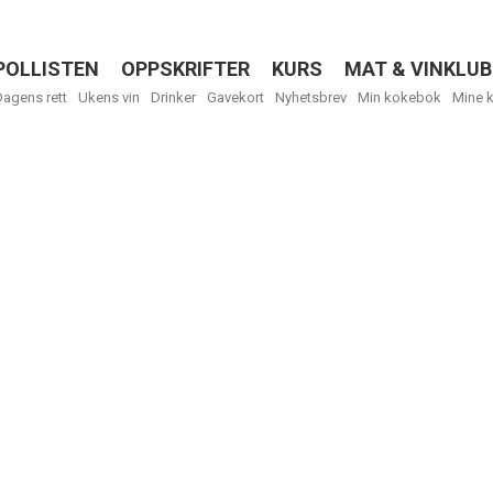
POLLISTEN
OPPSKRIFTER
KURS
MAT & VINKLUB
Menu
Dagens rett
Ukens vin
Drinker
Gavekort
Nyhetsbrev
Min kokebok
Mine 
Få ukentli
Vi tilbyr flere
kan fritt velge
tilsendt.
R