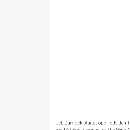
Jeb Dunnock startet opp nettsiden 
med å følge regionen for The Wine Ad