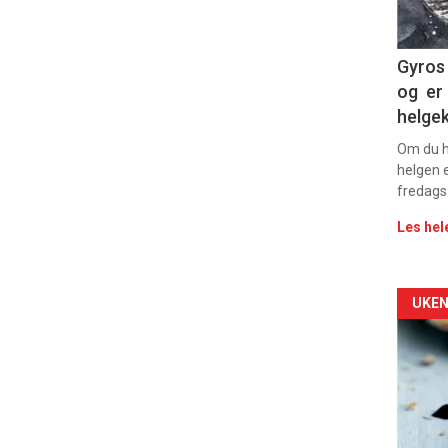
11
Dag
Gyros 
og er 
rett
helge
2
Om du ha
helgen e
fredags
Les hel
Arti
UKEN
deta
-
sec