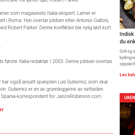
sec
rner som magasinets Italia-ekspert. Larner er
11
t i Roma. Hun overtar jobben etter Antonio Galloni,
ed Robert Parker. Denne konflikten ble nylig løst kort
Indisk
du enk
r
Grill og
kyllingv
s første Italia-redaktør I 2003. Denne jobben overtas
oppskrif
Les hel
r har også ansatt spanjolen Luis Gutierrez, som skal
vin. Gutierrez er en av grunnleggerne av nettsiden
1 Spania-korrespondent for JancisRobinson.com.
Arti
UKEN
er
deta
-