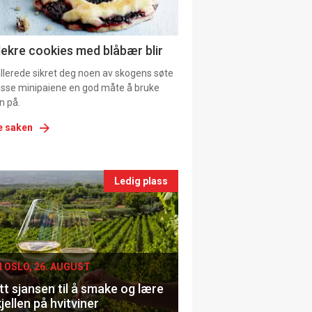
ns
lekre cookies med blåbær blir
allerede sikret deg noen av skogens søte
 disse minipaiene en god måte å bruke
n på.
e saken
nts
Ledig plass
le
I OSLO, 26. AUGUST
t sjansen til å smake og lære
jellen på hvitviner