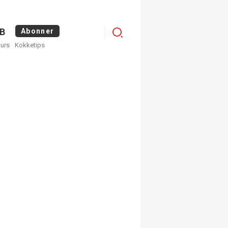
Logg
B
Abonner
kurs
Kokketips
inn
×
ge nyhetsbrev fra
Apéritif
 ukentlige nyhetsbrev. Du
 hvilke du ønsker å få
egistrer deg