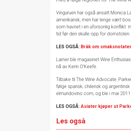
Vinguruen har også ansatt Monica La
amerikansk, men har lenge vært bosat
som havnet i en uforsonlig konflikt m
tid før den skulle opp for domstolen.
LES OGSÅ:
Bråk om smaksnotate
Larner ble magasinet Wine Enthusiast
nå av Kerin O’Keefe.
Tilbake til The Wine Advocate: Parke
følge spansk, chilensk og argentinsk 
elmundovino.com, og ble i mai 201
LES OGSÅ:
Asiater kjøper ut Park
Les også