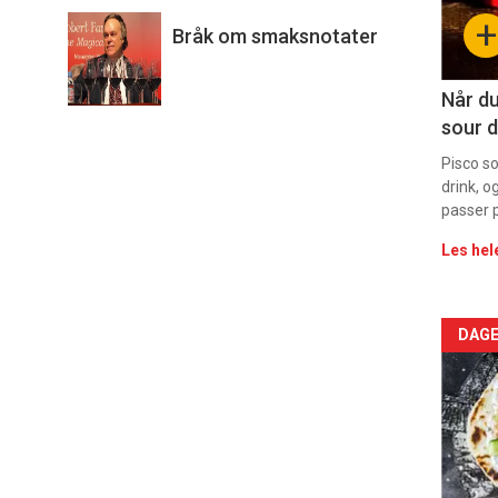
sec
+
Bråk om smaksnotater
11
Dag
Når du
sour d
rett
Pisco s
drink, o
passer p
Les hel
Arti
DAGE
deta
-
sec