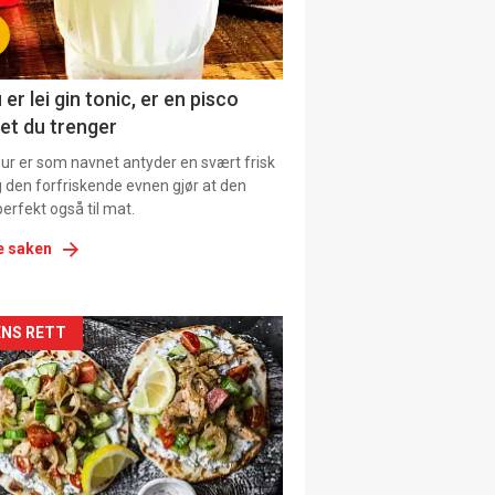
tion
ens
 er lei gin tonic, er en pisco
et du trenger
our er som navnet antyder en svært frisk
g den forfriskende evnen gjør at den
erfekt også til mat.
e saken
kler
NS RETT
il
tion