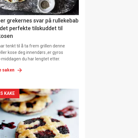
ens
er grekernes svar på rullekebab
det perfekte tilskuddet til
kosen
r tenkt til å ta frem grillen denne
ller kose deg innendørs ,er gyros
-middagen du har lengtet etter.
e saken
kler
S KAKE
il
tion