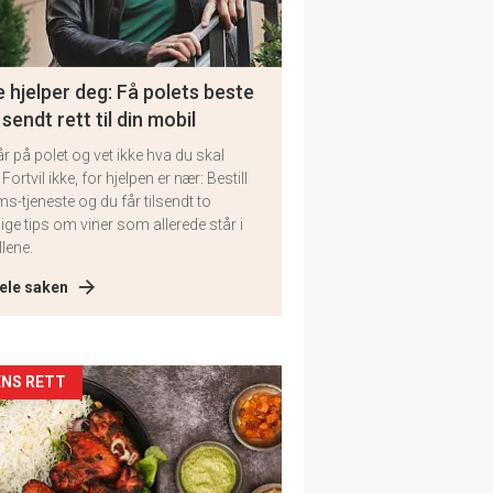
 hjelper deg: Få polets beste
 sendt rett til din mobil
år på polet og vet ikke hva du skal
 Fortvil ikke, for hjelpen er nær: Bestill
ms-tjeneste og du får tilsendt to
lige tips om viner som allerede står i
llene.
ele saken
kler
NS RETT
il