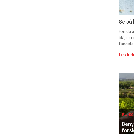
11
Uke
Se så 
vin
Har du 
blå, er
fangste
Les hel
Eve
sing
KURS 
Benyt
forsk