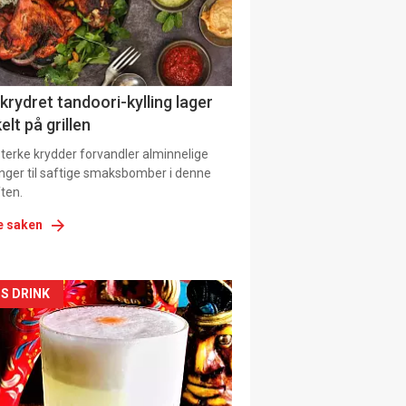
tion
 krydret tandoori-kylling lager
elt på grillen
 sterke krydder forvandler alminnelige
inger til saftige smaksbomber i denne
ten.
e saken
kler
S DRINK
il