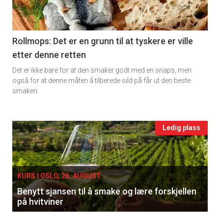
-
Vi tilbyr flere ukentlige nyhetsbrev. Du
kan fritt velge hvilke du ønsker å få
section
tilsendt.
11
Rollmops: Det er en grunn til at tyskere er ville
etter denne retten
Registrer deg
Ukens
Det er ikke bare for at den smaker godt med en snaps, men
vin
også for at denne måten å tilberede sild på får ut den beste
smaken.
Events
Ledig plass
single
KURS I OSLO, 26. AUGUST
Benytt sjansen til å smake og lære forskjellen
på hvitviner