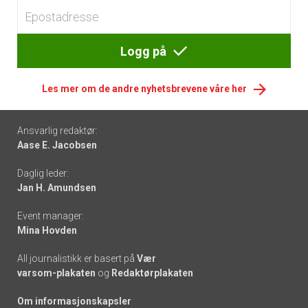
Logg på
Les mer om de andre nyhetsbrevene våre her
Footer
Ansvarlig redaktør:
Aase E. Jacobsen
-
Daglig leder:
links
Jan H. Amundsen
Event manager:
Mina Hovden
All journalistikk er basert på
Vær
varsom-plakaten
og
Redaktørplakaten
Om informasjonskapsler