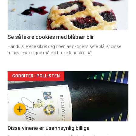
-
section
11
Se så lekre cookies med blåbær blir
Har du allerede sikret deg noen av skogens søte blå, er disse
minipaiene en god måte å bruke fangsten på.
Artikler
GODBITER I POLLISTEN
detail
-
+
section
11
Disse vinene er usannsynlig billige