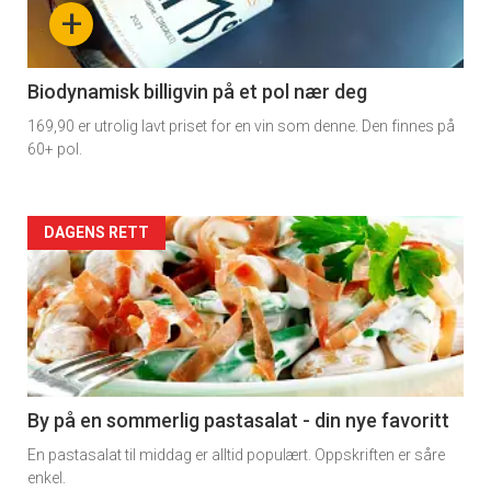
nå
+
-
4
Biodynamisk billigvin på et pol nær deg
169,90 er utrolig lavt priset for en vin som denne. Den finnes på
60+ pol.
Forsiden
DAGENS RETT
akkurat
nå
-
5
By på en sommerlig pastasalat - din nye favoritt
En pastasalat til middag er alltid populært. Oppskriften er såre
enkel.