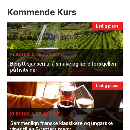
Events
Kommende Kurs
Ledig plass
KURS I OSLO, 26. AUGUST
Benytt sjansen til å smake og lære forskjellen
på hvitviner
Ledig plass
KURS I OSLO, 27. AUGUST
Sammenlign franske klassikere og ungarske
viner til en 5-retters meny