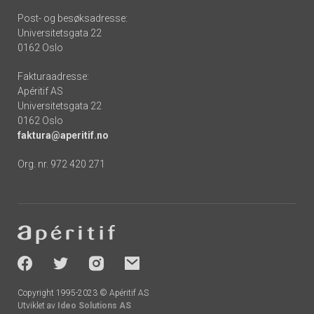
Post- og besøksadresse:
Universitetsgata 22
0162 Oslo
Fakturaadresse:
Apéritif AS
Universitetsgata 22
0162 Oslo
faktura@aperitif.no
Org. nr. 972 420 271
Footer
-
socials
Copyright 1995-2023 © Apéritif AS
Utviklet av
Ideo Solutions AS