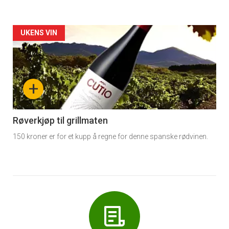
Forsiden
UKENS VIN
akkurat
nå
+
-
6
Røverkjøp til grillmaten
150 kroner er for et kupp å regne for denne spanske rødvinen.