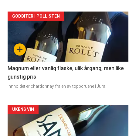
Forsiden
GODBITER I POLLISTEN
akkurat
nå
+
-
3
Magnum eller vanlig flaske, ulik årgang, men like
gunstig pris
Innholdet er chardonnay fra en av toppcruene i Jura.
Forsiden
UKENS VIN
akkurat