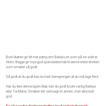
Bols-likøren gir litt mer pønsj enn Baileys-en som på sin side er
rikere. Begge gir mye god sjokoladesmak til denne enkle drinken
som smaker så godt.
Så godt at du godt kan ta med i beregningen at du må lage flere.
Har du ikke denne typen likør, kan du godt bruke vanlig Baileys
eller Tia Maria. Smaken blir selvsagt en annen, men absolutt
god.
Se våre andre drinkoppskrifter med sjokoladesmak