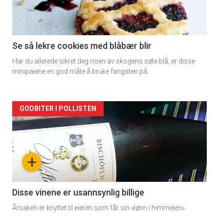
Se så lekre cookies med blåbær blir
Har du allerede sikret deg noen av skogens søte blå, er disse
minipaiene en god måte å bruke fangsten på.
Forsiden
GODBITER I POLLISTEN
akkurat
nå
+
-
2
Disse vinene er usannsynlig billige
Årsaken er knyttet til eieren som får sin «lønn i himmelen».