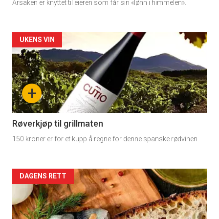
Årsaken er knyttet til eieren som får sin «lønn i himmelen».
Dagens
rett
Artikler
UKENS VIN
detail
-
+
section
11
Røverkjøp til grillmaten
150 kroner er for et kupp å regne for denne spanske rødvinen.
Dagens
×
rett
Artikler
DAGENS RETT
2
Få ukentlige nyhetsbrev fra
detail
Apéritif