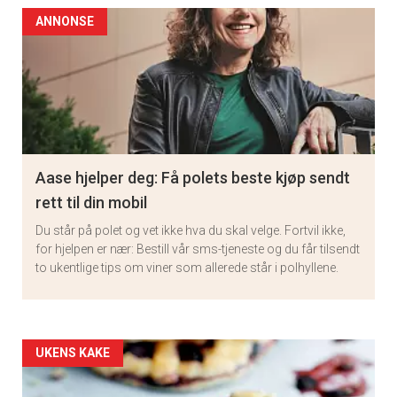
ANNONSE
Aase hjelper deg: Få polets beste kjøp sendt
rett til din mobil
Du står på polet og vet ikke hva du skal velge. Fortvil ikke,
for hjelpen er nær: Bestill vår sms-tjeneste og du får tilsendt
to ukentlige tips om viner som allerede står i polhyllene.
Artikler
UKENS KAKE
detail