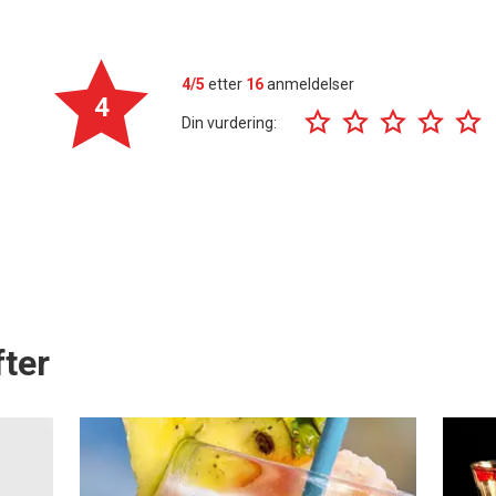
4/5
etter
16
anmeldelser
4
Din vurdering:
ter