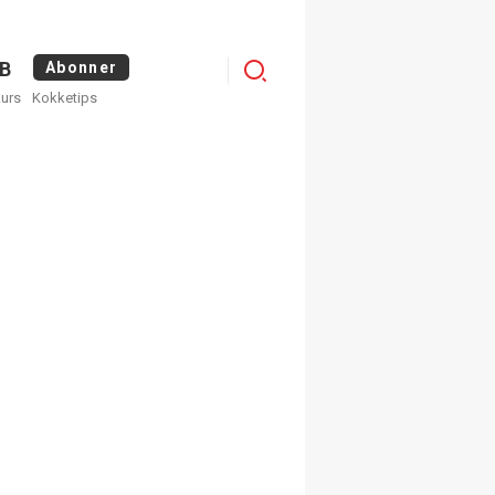
Logg
B
Abonner
kurs
Kokketips
inn