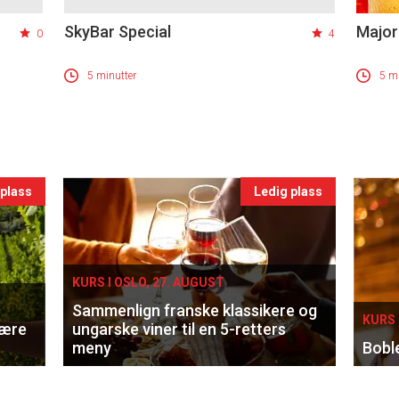
SkyBar Special
Major
0
4
5 minutter
5 mi
 plass
Ledig plass
KURS I OSLO, 27. AUGUST
Sammenlign franske klassikere og
KURS 
lære
ungarske viner til en 5-retters
meny
Bobl