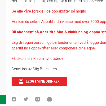
Hell alt i et longdrinkglass og rør rundt med skje. Server!
1
Se alle våre forskjellige oppskrifter på mojito
Her kan du søke i Apéritifs drinkbase med over 2000 opp
Bli abonnent på Apéritifs Mat & vinklubb og oppnå st
Lag din egen personlige bartender enten ved å legge denn
aperitif.nos oppskrifter eller komponere dine egne
Få ukens drink som nyhetsbrev
Sendt inn av Stig Bareksten
LEGG I MINE DRINKER