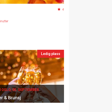
4
nutter
Ledig plass
I OSLO, 05. SEPTEMBER
er & Brunsj