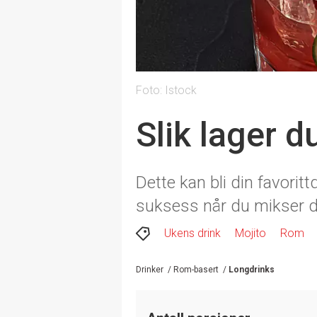
Foto: Istock
Slik lager 
Dette kan bli din favorit
suksess når du mikser d
Ukens drink
Mojito
Rom
Drinker
/
Rom-basert
/
Longdrinks