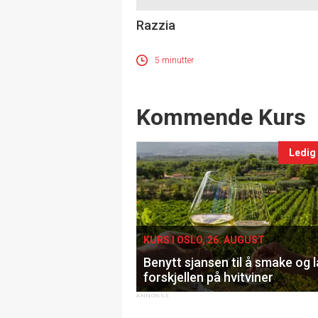
Razzia
5 minutter
Events
Kommende Kurs
Ledig
KURS I OSLO, 26. AUGUST
Benytt sjansen til å smake og 
forskjellen på hvitviner