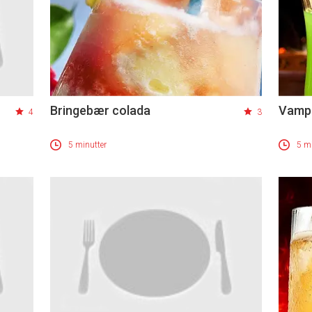
Bringebær colada
Vampi
4
3
5 minutter
5 mi