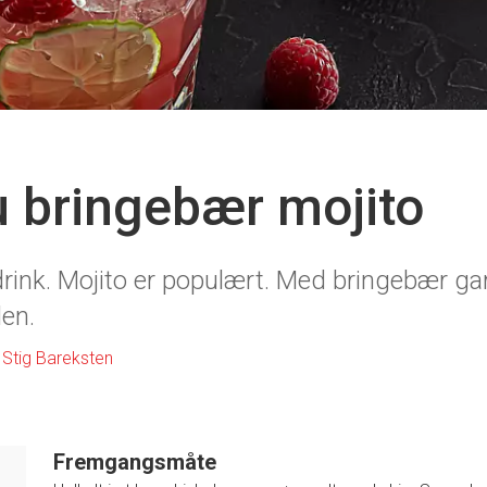
du bringebær mojito
tdrink. Mojito er populært. Med bringebær ga
en.
Stig Bareksten
Fremgangsmåte