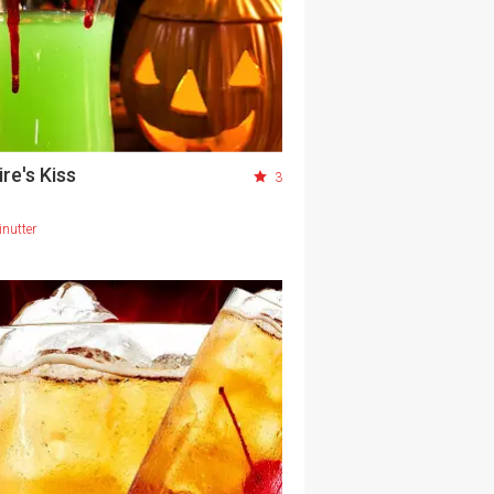
re's Kiss
3
nutter