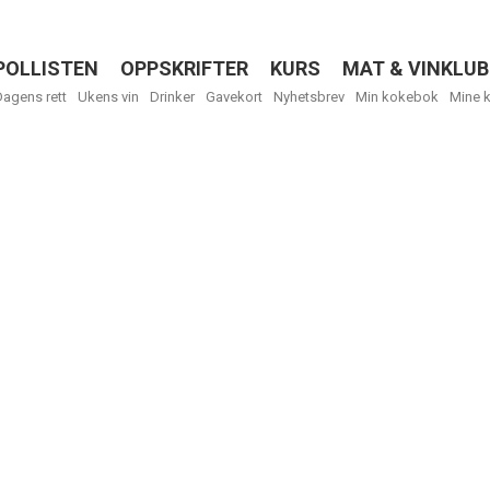
POLLISTEN
OPPSKRIFTER
KURS
MAT & VINKLUB
Menu
Dagens rett
Ukens vin
Drinker
Gavekort
Nyhetsbrev
Min kokebok
Mine 